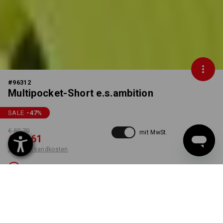
#
96312
Multipocket-Short e.s.ambition
SALE
-47
%
€ 50,70
mit MwSt.
€ 26,61
zzgl. Versandkosten
Nicht lieferbar
FARBE
GRÖSSE
46
wählen