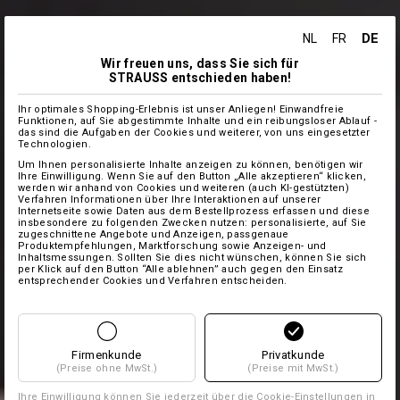
DE
NL
FR
Wir freuen uns, dass Sie sich für
STRAUSS entschieden haben!
Ihr optimales Shopping-Erlebnis ist unser Anliegen! Einwandfreie
Funktionen, auf Sie abgestimmte Inhalte und ein reibungsloser Ablauf -
das sind die Aufgaben der Cookies und weiterer, von uns eingesetzter
Technologien.
Um Ihnen personalisierte Inhalte anzeigen zu können, benötigen wir
Ihre Einwilligung. Wenn Sie auf den Button „Alle akzeptieren“ klicken,
werden wir anhand von Cookies und weiteren (auch KI-gestützten)
Verfahren Informationen über Ihre Interaktionen auf unserer
Internetseite sowie Daten aus dem Bestellprozess erfassen und diese
insbesondere zu folgenden Zwecken nutzen: personalisierte, auf Sie
zugeschnittene Angebote und Anzeigen, passgenaue
Produktempfehlungen, Marktforschung sowie Anzeigen- und
Inhaltsmessungen. Sollten Sie dies nicht wünschen, können Sie sich
per Klick auf den Button “Alle ablehnen” auch gegen den Einsatz
entsprechender Cookies und Verfahren entscheiden.
Firmenkunde
Privatkunde
(Preise ohne MwSt.)
(Preise mit MwSt.)
Ihre Einwilligung können Sie jederzeit über die
Cookie-Einstellungen
in