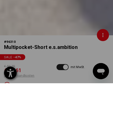
#
96310
Multipocket-Short e.s.ambition
SALE
-47
%
€ 50,70
mit MwSt.
€ 26,61
zzgl. Versandkosten
Nicht lieferbar
FARBE
GRÖSSE
50
wählen