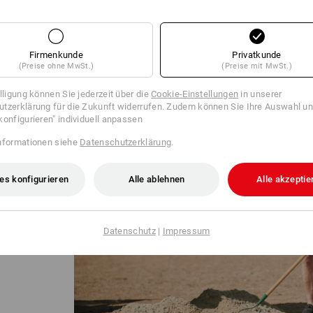
t in einem aufwendigen
Sommerhosen motion ten jede 
at – daher kann es zu
machen so die Hände frei für’s 
en Produkten kommen.
Firmenkunde
Privatkunde
(Preise ohne MwSt.)
(Preise mit MwSt.)
illigung können Sie jederzeit über die
Cookie-Einstellungen
in unserer
tzerklärung für die Zukunft widerrufen. Zudem können Sie Ihre Auswahl un
konfigurieren" individuell anpassen
nformationen siehe
Datenschutzerklärung
.
es konfigurieren
Alle ablehnen
Alle akzeptie
! Mit nur
uemem
diesem
Datenschutz
|
Impressum
heißen