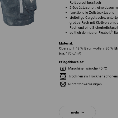
Reißverschlussfach
2 Gesäßtaschen, eine davon mi
funktionelle Zollstocktasche
vielteilige Cargotasche, untert
großes Fach mit Klettverschlu
Fach und eine Sicherheitstasc
®
seitlich dehnbarer Flexbelt
-B
Material:
Oberstoff
48
%
Baumwolle
/
36
%
El
(ca. 170 g/m²)
Pflegehinweise:
Maschinenwäsche 40 °C
Trocknen im Trockner schonen
Nicht trockenreinigen
!!! Saisonartikel !!! Lieferung nur sol
mehr