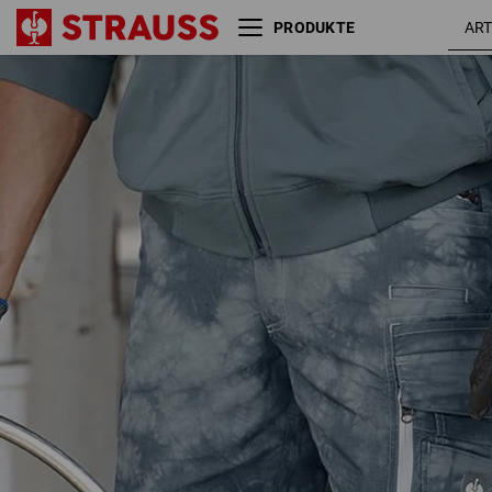
PRODUKTE
Cargoshort e.s.motion ten
rauchbl
Sommer
vintage