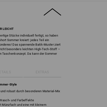
R LEICHT
tige Stücke individuell fertigt, so haben
hort Sommer kreiert: jedes Teil ein
onderes! Das spannende Batik-Muster ziert
icht besonders leichten High-Tech-Stoff –
em Taschenkonzept. Da kann der Sommer
ETAILS
EXTRAS
Sommer-Style
und robust durch besonderen Material-Mix
e Wasch- und Farbeffekte
t Münzfach und eine mit kleinem