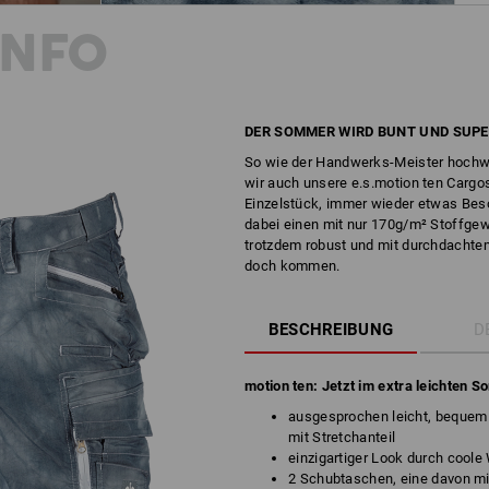
INFO
DER SOMMER WIRD BUNT UND SUPE
So wie der Handwerks-Meister hochwer
wir auch unsere e.s.motion ten Cargos
Einzelstück, immer wieder etwas Bes
dabei einen mit nur 170g/m² Stoffgew
trotzdem robust und mit durchdacht
doch kommen.
BESCHREIBUNG
D
motion ten: Jetzt im extra leichten 
ausgesprochen leicht, bequem 
mit Stretchanteil
einzigartiger Look durch cool
2 Schubtaschen, eine davon mi