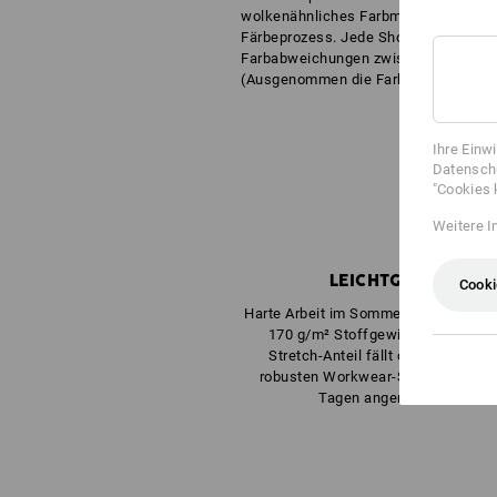
wolkenähnliches Farbmuster, entsteh
Färbeprozess. Jede Short ist ein Unik
Farbabweichungen zwischen einzeln
(Ausgenommen die Farbe schwarz)
Ihre Einw
Datenschu
"Cookies 
Weitere I
LEICHTGEWICHT
Cooki
Harte Arbeit im Sommer? Ein Leichtes
170 g/m² Stoffgewicht und beq
Stretch-Anteil fällt die Arbeit in 
robusten Workwear-Stoff auch an 
Tagen angenehm leicht.