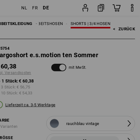
DE
NL
FR
ten
Stück
RBEITSKLEIDUNG
HERREN
ARBEITSHOSEN
SHORTS | 3/4 HOSEN
<   
ZURÜCK
95754
argoshort e.s.motion ten Sommer
 60,38
mit MwSt.
gl. Versandkosten
 1 Stück:
€ 60,38
 3 Stück:
€ 56,75
 10 Stück:
€ 54,33
Lieferzeit ca. 3-5 Werktage
ARBE
rauchblau vintage
 Varianten
RÖSSE