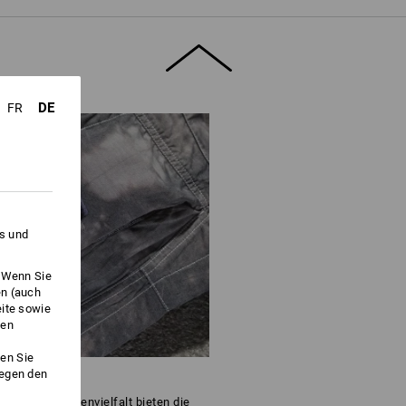
DE
FR
es und
. Wenn Sie
en (auch
eite sowie
ken
en Sie
gegen den
 cleveren Taschenvielfalt bieten die