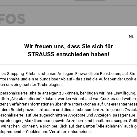
FOS
NL
Wir freuen uns, dass Sie sich für
STRAUSS entschieden haben!
ales Shopping-Erlebnis ist unser Anliegen! Einwandfreie Funktionen, auf Sie
te Inhalte und ein reibungsloser Ablauf - das sind die Aufgaben der Cooki
 von uns eingesetzter Technologien.
personalisierte Inhalte anzeigen zu können, benötigen wir Ihre Einwilligung
utton „Alle akzeptieren“ klicken, werden wir anhand von Cookies und weiter
zten) Verfahren Informationen über Ihre Interaktionen auf unserer Internets
 dem Bestellprozess erfassen und diese insbesondere zu folgenden Zwec
ersonalisierte, auf Sie zugeschnittene Angebote und Anzeigen, passgenaue
pfehlungen, Marktforschung sowie Anzeigen- und Inhaltsmessungen. Sollt
TASCHENWUNDER
t wünschen, können Sie sich per Klick auf den Button “Alle ablehnen” auch 
ntsprechender Cookies und Verfahren entscheiden.
oudy-Dye-Effekt, ein
Da steckt einiges drin! Mit ihrer