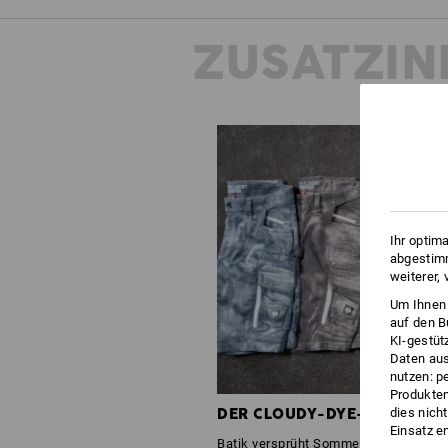
ZUSATZIN
Ihr optim
abgestimm
weiterer,
Um Ihnen 
auf den B
KI-gestüt
Daten aus
nutzen: p
Produktem
DER CLOUDY-DYE-EFFEKT
dies nich
Einsatz e
Batik versprüht Sommer-Vibes! Der Cl