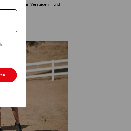
Menge Raum zum Verstauen – und
Wesentliche!
ter
ren