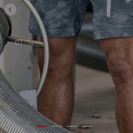
01
/
04