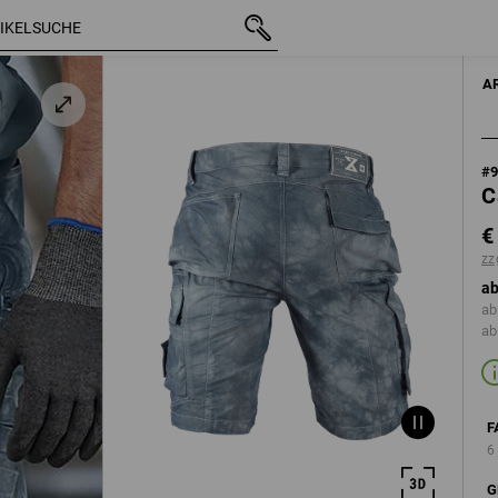
au
mit MwSt.
€ 60,38
46
zzgl. Versandkos
A
#
C
€
zz
ab
ab
ab
F
6
G