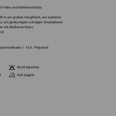
t Patte und Klettverschluss
eilt in ein großes Hauptfach, ein weiteres
ss, ein geräumiges schräges Smartphone-
he mit Reißverschluss
und
astomultiester
/
16
%
Polyamid
Nicht bleichen
d
Kalt bügeln
ange Vorrat reicht !!!