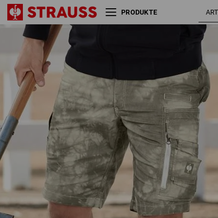
PRODUKTE
Cargoshort e.s.motion ten
moorgrü
Sommer
vintage