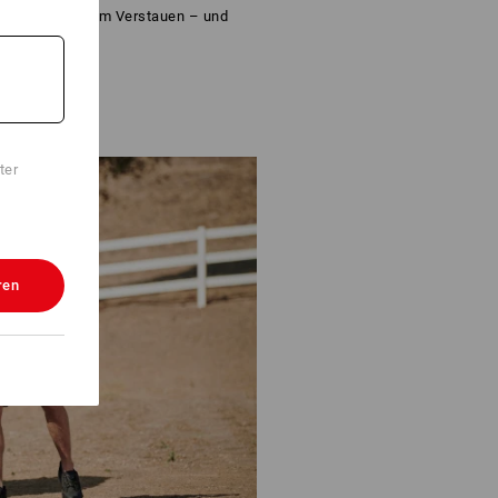
Menge Raum zum Verstauen – und
Wesentliche!
ter
ren