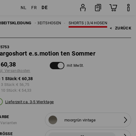
DE
NL
FR
ten
Stück
RBEITSKLEIDUNG
HERREN
ARBEITSHOSEN
SHORTS | 3/4 HOSEN
<   
ZURÜCK
95753
argoshort e.s.motion ten Sommer
 60,38
mit MwSt.
gl. Versandkosten
 1 Stück:
€ 60,38
 3 Stück:
€ 56,75
 10 Stück:
€ 54,33
Lieferzeit ca. 3-5 Werktage
ARBE
moorgrün vintage
 Varianten
RÖSSE