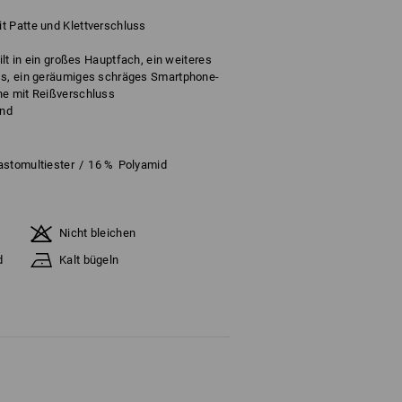
t Patte und Klettverschluss
eilt in ein großes Hauptfach, ein weiteres
ss, ein geräumiges schräges Smartphone-
he mit Reißverschluss
und
astomultiester
/
16
%
Polyamid
Nicht bleichen
d
Kalt bügeln
ange Vorrat reicht !!!