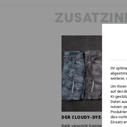
ZUSATZIN
Ihr optim
abgestimm
weiterer,
Um Ihnen 
auf den B
KI-gestüt
Daten aus
nutzen: p
Produktem
DER CLOUDY-DYE-EFFEKT
dies nich
Einsatz e
Batik versprüht Sommer-Vibes! Der Cl