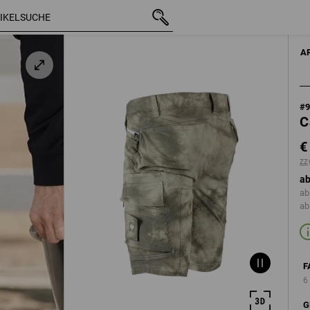
n
mit MwSt.
€ 60,38
46
zzgl. Versandkos
A
#
C
€
zz
ab
ab
ab
F
6
G