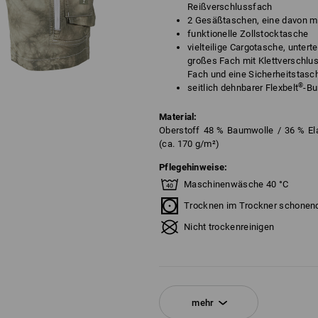
Reißverschlussfach
2 Gesäßtaschen, eine davon mi
funktionelle Zollstocktasche
vielteilige Cargotasche, untert
großes Fach mit Klettverschlu
Fach und eine Sicherheitstasc
®
seitlich dehnbarer Flexbelt
-B
Material:
Oberstoff
48
%
Baumwolle
/
36
%
El
(ca. 170 g/m²)
Pflegehinweise:
Maschinenwäsche 40 °C
Trocknen im Trockner schonen
Nicht trockenreinigen
!!! Saisonartikel !!! Lieferung nur sol
mehr