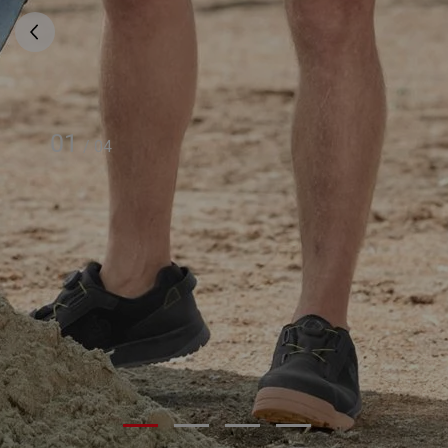
01
/
04