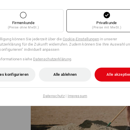
t in einem aufwendigen
Sommerhosen motion ten jede 
at – daher kann es zu
machen so die Hände frei für’s 
en Produkten kommen.
Firmenkunde
Privatkunde
(Preise ohne MwSt.)
(Preise mit MwSt.)
illigung können Sie jederzeit über die
Cookie-Einstellungen
in unserer
tzerklärung für die Zukunft widerrufen. Zudem können Sie Ihre Auswahl un
konfigurieren" individuell anpassen
nformationen siehe
Datenschutzerklärung
.
es konfigurieren
Alle ablehnen
Alle akzeptie
! Mit nur
uemem
diesem
Datenschutz
|
Impressum
heißen