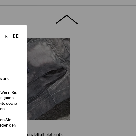
DE
FR
es und
. Wenn Sie
en (auch
eite sowie
ken
en Sie
gegen den
 cleveren Taschenvielfalt bieten die