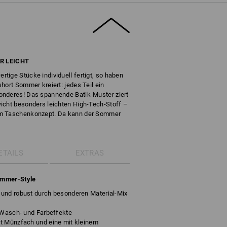
R LEICHT
tige Stücke individuell fertigt, so haben
hort Sommer kreiert: jedes Teil ein
onderes! Das spannende Batik-Muster ziert
icht besonders leichten High-Tech-Stoff –
em Taschenkonzept. Da kann der Sommer
ETAILS
EXTRAS
Sommer-Style
und robust durch besonderen Material-Mix
e Wasch- und Farbeffekte
t Münzfach und eine mit kleinem