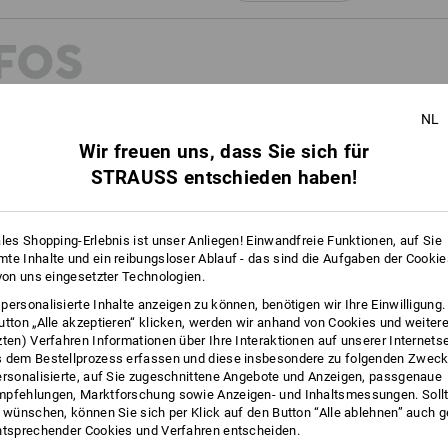
FOS
NL
Wir freuen uns, dass Sie sich für
STRAUSS entschieden haben!
ales Shopping-Erlebnis ist unser Anliegen! Einwandfreie Funktionen, auf Sie
te Inhalte und ein reibungsloser Ablauf - das sind die Aufgaben der Cooki
 von uns eingesetzter Technologien.
personalisierte Inhalte anzeigen zu können, benötigen wir Ihre Einwilligung
utton „Alle akzeptieren“ klicken, werden wir anhand von Cookies und weiter
zten) Verfahren Informationen über Ihre Interaktionen auf unserer Internets
 dem Bestellprozess erfassen und diese insbesondere zu folgenden Zwec
ersonalisierte, auf Sie zugeschnittene Angebote und Anzeigen, passgenaue
pfehlungen, Marktforschung sowie Anzeigen- und Inhaltsmessungen. Sollt
TASCHENWUNDER
t wünschen, können Sie sich per Klick auf den Button “Alle ablehnen” auch 
ntsprechender Cookies und Verfahren entscheiden.
oudy-Dye-Effekt, ein
Da steckt einiges drin! Mit ihrer