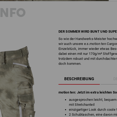
INFO
DER SOMMER WIRD BUNT UND SUPE
So wie der Handwerks-Meister hochwer
wir auch unsere e.s.motion ten Cargos
Einzelstück, immer wieder etwas Bes
dabei einen mit nur 170g/m² Stoffgew
trotzdem robust und mit durchdacht
doch kommen.
BESCHREIBUNG
D
motion ten: Jetzt im extra leichten 
ausgesprochen leicht, bequem 
mit Stretchanteil
einzigartiger Look durch cool
2 Schubtaschen, eine davon mi