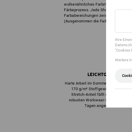
wolkenähnliches Farbmuster, entsteh
Färbeprozess. Jede Short ist ein Unik
Farbabweichungen zwischen einzeln
(Ausgenommen die Farbe schwarz)
Ihre Einw
Datenschu
"Cookies 
Weitere I
LEICHTGEWICHT
Cooki
Harte Arbeit im Sommer? Ein Leichtes
170 g/m² Stoffgewicht und beq
Stretch-Anteil fällt die Arbeit in 
robusten Workwear-Stoff auch an 
Tagen angenehm leicht.