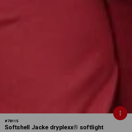
#
78115
Softshell Jacke dryplexx® softlight