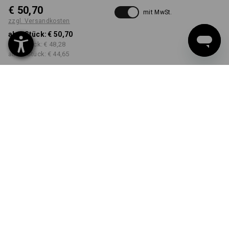
€ 50,70
mit MwSt.
zzgl. Versandkosten
ab 1 Stück:
€ 50,70
ab 5 Stück:
€ 48,28
ab 20 Stück:
€ 44,65
Lieferzeit ca. 3-5 Werktage
FARBE
GRÖSSE
S
wählen
wählen
rot / schwarz
Mengenrabatt
ab 1 Stück
ab 5 Stück
ab 20 Stück
Ersparnis:
Ersparnis:
Ersparnis:
0
%/
Stück
5
%/
Stück
12
%/
Stück