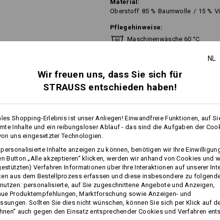
Material:
Oberstoff
85
%
Baumwolle
/
15
%
V
Pflegehinweise:
Maschinenwäsche 60 °C
Trocknen im Trockner schonen
NL
Nicht trockenreinigen
Wir freuen uns, dass Sie sich für
STRAUSS entschieden haben!
Dieses Kleidungsstück ist bis zur e
ales Shopping-Erlebnis ist unser Anliegen! Einwandfreie Funktionen, auf Si
(industrielle Reinigung). Für Hausha
te Inhalte und ein reibungsloser Ablauf - das sind die Aufgaben der Coo
Waschtemperatur von 60 °C.
 von uns eingesetzter Technologien.
mehr
personalisierte Inhalte anzeigen zu können, benötigen wir Ihre Einwilligu
en Button „Alle akzeptieren“ klicken, werden wir anhand von Cookies und w
gestützten) Verfahren Informationen über Ihre Interaktionen auf unserer Int
FOS
Personalisierung:
ten aus dem Bestellprozess erfassen und diese insbesondere zu folgend
utzen: personalisierte, auf Sie zugeschnittene Angebote und Anzeigen,
ue Produktempfehlungen, Marktforschung sowie Anzeigen- und
Selbst gestalten
ssungen. Sollten Sie dies nicht wünschen, können Sie sich per Klick auf d
ehnen” auch gegen den Einsatz entsprechender Cookies und Verfahren ent