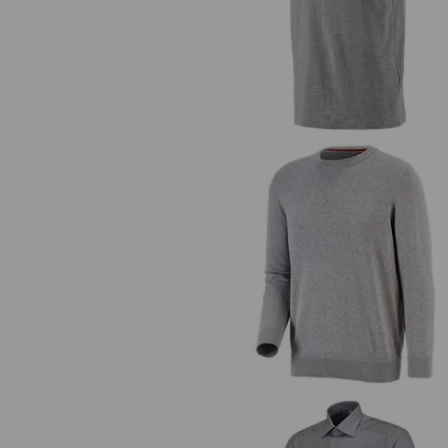
T-Shirt e.s.industry
e.s. Strickpullover, rundhals