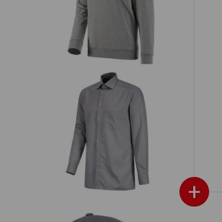
Sweatshirt e.s.industry
Business Hemd e.s.comfort, langarm
+