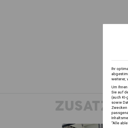
Ihr optim
abgestimm
weiterer,
Um Ihnen 
Sie auf d
(auch KI-
ZUSATZIN
sowie Da
Zwecken n
passgena
Inhaltsme
“Alle abl