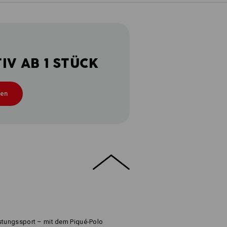
V AB 1 STÜCK
ten
istungssport – mit dem Piqué-Polo