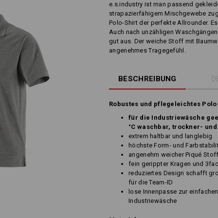
e.s.industry ist man passend gekleid
strapazierfähigem Mischgewebe zugle
Polo-Shirt der perfekte Allrounder. E
Auch nach unzähligen Waschgängen si
gut aus. Der weiche Stoff mit Baumw
angenehmes Tragegefühl.
BESCHREIBUNG
D
Robustes und pflegeleichtes Polo
für die Industriewäsche gee
°C waschbar, trockner- und
extrem haltbar und langlebig
höchste Form- und Farbstabil
angenehm weicher Piqué Stof
fein gerippter Kragen und 3fa
reduziertes Design schafft gro
für die Team-ID
lose Innenpasse zur einfachen
Industriewäsche