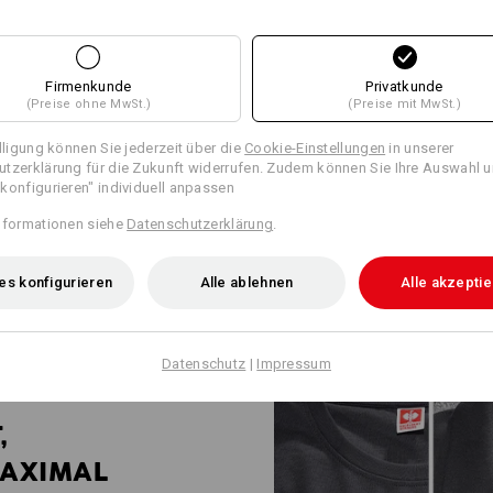
WORKWEAR FÜ
INDUSTRIEPROF
Firmenkunde
Privatkunde
(Preise ohne MwSt.)
(Preise mit MwSt.)
Robust, funktional & bis ins kle
illigung können Sie jederzeit über die
Cookie-Einstellungen
in unserer
ist die Antwort auf die besond
tzerklärung für die Zukunft widerrufen. Zudem können Sie Ihre Auswahl u
Industriebetrieben. Shirts, Swe
konfigurieren" individuell anpassen
nach ISO 15797 Industriewäsche
gehalten. Wenig Nähte, dafür vi
nformationen siehe
Datenschutzerklärung
.
Designs. Ein starker Auftritt fü
zum Großunternehmen.
es konfigurieren
Alle ablehnen
Alle akzepti
Datenschutz
|
Impressum
,
AXIMAL