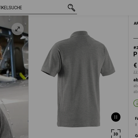
mit MwSt.
€ 18,03
S
zzgl. Versandkosten
A
#
P
€
zz
ab
ab
ab
F
8
G