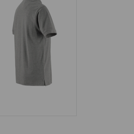
Piqué-Polo e.s.industry