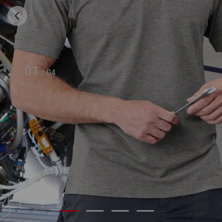
01
/
04