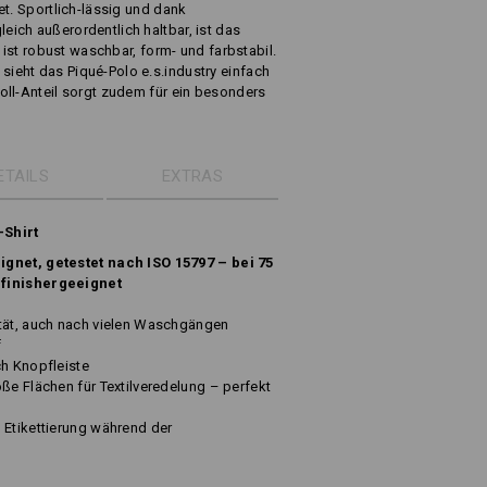
et. Sportlich-lässig und dank
ich außerordentlich haltbar, ist das
s ist robust waschbar, form- und farbstabil.
eht das Piqué-Polo e.s.industry einfach
oll-Anteil sorgt zudem für ein besonders
ETAILS
EXTRAS
-Shirt
ignet, getestet nach ISO 15797 – bei 75
 finishergeeignet
ität, auch nach vielen Waschgängen
f
ch Knopfleiste
ße Flächen für Textilveredelung – perfekt
 Etikettierung während der