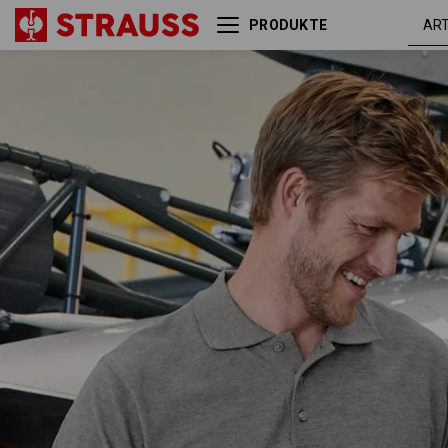
PRODUKTE
grau
Piqué-Polo e.s.industry
melange