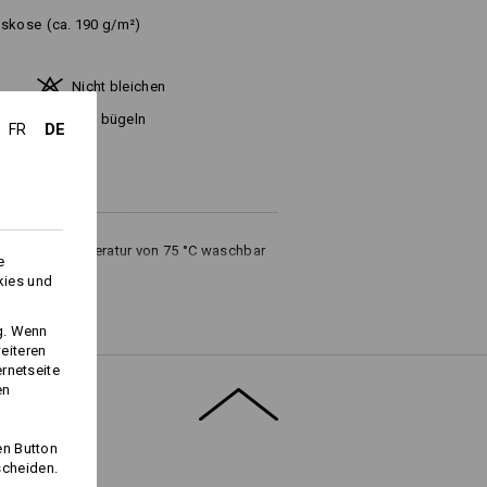
iskose
(ca. 190 g/m²)
Nicht bleichen
d
Kalt bügeln
DE
FR
iner Waschtemperatur von 75 °C waschbar
e
ltswäsche empfehlen wir eine
kies und
ng. Wenn
eiteren
ernetseite
en
Logoservice
en Button
scheiden.