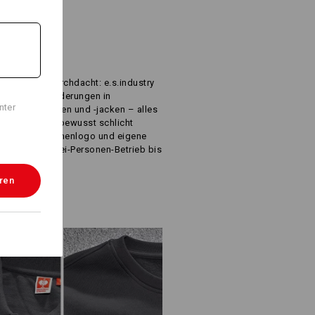
R
IS
inste Detail durchdacht: e.s.industry
eren Herausforderungen in
nter
ats, Arbeitshosen und -jacken – alles
 geprüft und bewusst schlicht
el Platz für Firmenlogo und eigene
r alle – vom Zwei-Personen-Betrieb bis
eren