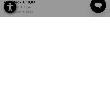
ab 1 Stück:
€ 18,03
ab 5 Stück:
€ 17,42
ab 30 Stück:
€ 16,82
Lieferzeit ca. 3-5 Werktage
FARBE
GRÖSSE
XS
wählen
wählen
schwarz
Mengenrabatt
ab 1 Stück
ab 5 Stück
ab 30 Stück
Ersparnis:
Ersparnis:
Ersparnis:
0
%/
Stück
3
%/
Stück
7
%/
Stück
Stück