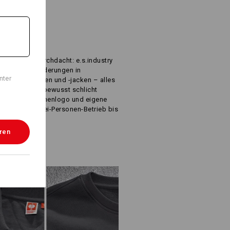
R
IS
inste Detail durchdacht: e.s.industry
eren Herausforderungen in
nter
ats, Arbeitshosen und -jacken – alles
 geprüft und bewusst schlicht
el Platz für Firmenlogo und eigene
r alle – vom Zwei-Personen-Betrieb bis
eren