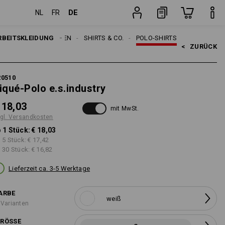
DE
NL
FR
Stück
RBEITSKLEIDUNG
HERREN
SHIRTS & CO.
POLO-SHIRTS
<   
ZURÜCK
20510
iqué-Polo e.s.industry
 18,03
mit MwSt.
gl. Versandkosten
 1 Stück:
€ 18,03
 5 Stück:
€ 17,42
 30 Stück:
€ 16,82
Lieferzeit ca. 3-5 Werktage
ARBE
weiß
 Varianten
RÖSSE