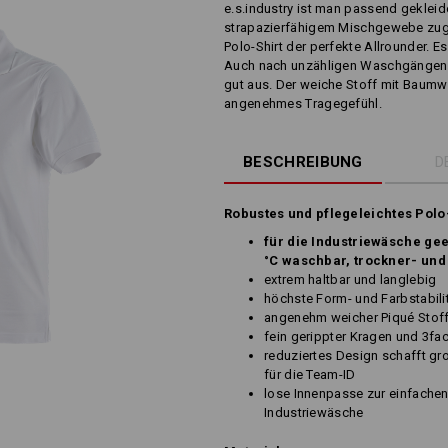
e.s.industry ist man passend gekleid
strapazierfähigem Mischgewebe zugle
Polo-Shirt der perfekte Allrounder. E
Auch nach unzähligen Waschgängen si
gut aus. Der weiche Stoff mit Baumw
angenehmes Tragegefühl.
BESCHREIBUNG
D
Robustes und pflegeleichtes Polo
für die Industriewäsche gee
°C waschbar, trockner- und
extrem haltbar und langlebig
höchste Form- und Farbstabil
angenehm weicher Piqué Stof
fein gerippter Kragen und 3fa
reduziertes Design schafft gro
für die Team-ID
lose Innenpasse zur einfachen
Industriewäsche