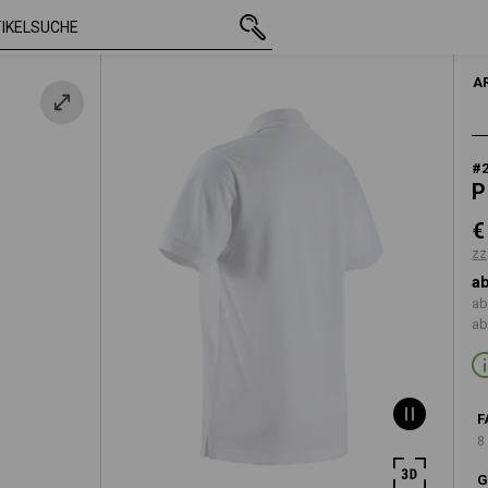
mit MwSt.
€ 18,03
S
zzgl. Versandkosten
A
#
P
€
zz
ab
ab
ab
F
8
G