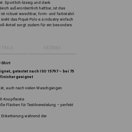
et. Sportlich-lässig und dank
ich außerordentlich haltbar, ist das
s ist robust waschbar, form- und farbstabil.
eht das Piqué-Polo e.s.industry einfach
oll-Anteil sorgt zudem für ein besonders
ETAILS
EXTRAS
-Shirt
ignet, getestet nach ISO 15797 – bei 75
 finishergeeignet
ität, auch nach vielen Waschgängen
f
ch Knopfleiste
ße Flächen für Textilveredelung – perfekt
 Etikettierung während der