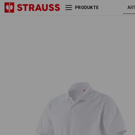
PRODUKTE
Piqué-Polo e.s.industry
weiß