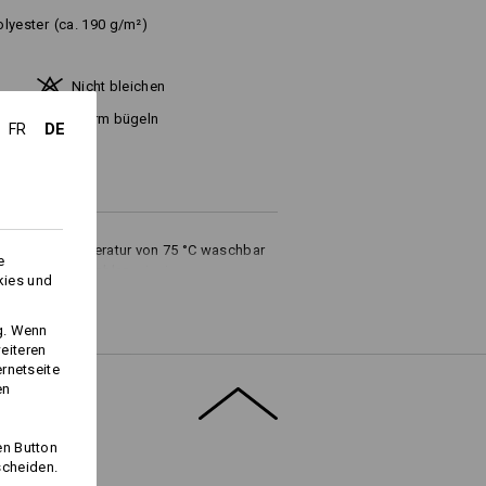
olyester
(ca. 190 g/m²)
Nicht bleichen
Warm bügeln
DE
FR
iner Waschtemperatur von 75 °C waschbar
e
ltswäsche empfehlen wir eine
kies und
ng. Wenn
eiteren
ernetseite
en
Logoservice
en Button
scheiden.