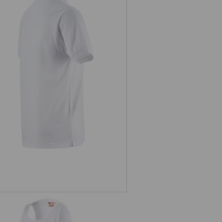
Piqué-Polo e.s.industry