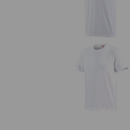
T-Shirt e.s.industry
e.s. T-Shirt cotton