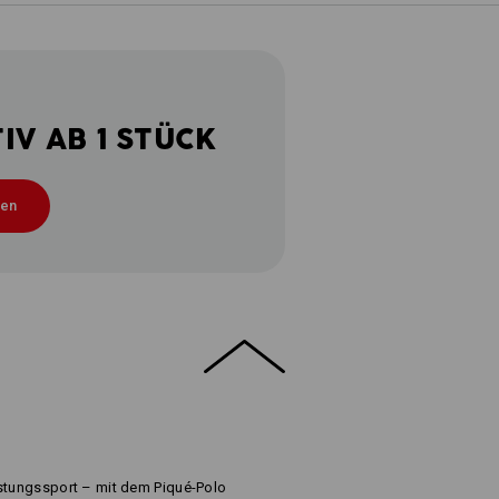
V AB 1 STÜCK
ten
istungssport – mit dem Piqué-Polo