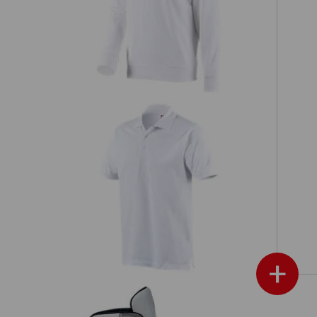
Sweatshirt e.s.industry
e.s. Polo-Shirt cotton
+