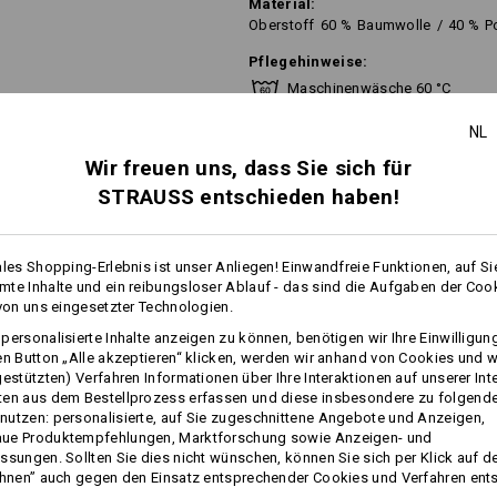
Material:
Oberstoff
60
%
Baumwolle
/
40
%
P
Pflegehinweise:
Maschinenwäsche 60 °C
Trocknen im Trockner
NL
Nicht trockenreinigen
Wir freuen uns, dass Sie sich für
STRAUSS entschieden haben!
Dieses Kleidungsstück ist bis zur e
ales Shopping-Erlebnis ist unser Anliegen! Einwandfreie Funktionen, auf Si
(industrielle Reinigung). Für Hausha
te Inhalte und ein reibungsloser Ablauf - das sind die Aufgaben der Coo
Waschtemperatur von 60 °C.
 von uns eingesetzter Technologien.
mehr
personalisierte Inhalte anzeigen zu können, benötigen wir Ihre Einwilligu
en Button „Alle akzeptieren“ klicken, werden wir anhand von Cookies und w
gestützten) Verfahren Informationen über Ihre Interaktionen auf unserer Int
FOS
Personalisierung:
ten aus dem Bestellprozess erfassen und diese insbesondere zu folgend
utzen: personalisierte, auf Sie zugeschnittene Angebote und Anzeigen,
ue Produktempfehlungen, Marktforschung sowie Anzeigen- und
Selbst gestalten
ssungen. Sollten Sie dies nicht wünschen, können Sie sich per Klick auf d
ehnen” auch gegen den Einsatz entsprechender Cookies und Verfahren ent