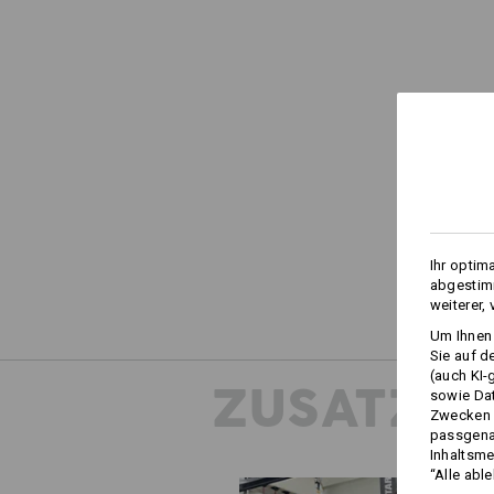
Ihr optim
abgestimm
weiterer,
Um Ihnen 
Sie auf d
(auch KI-
ZUSATZIN
sowie Da
Zwecken n
passgena
Inhaltsme
“Alle abl