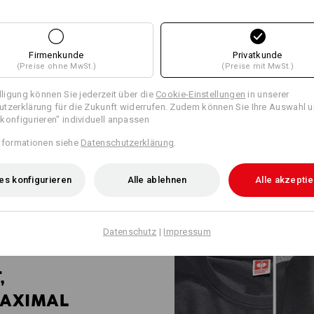
WORKWEAR FÜ
INDUSTRIEPROF
Firmenkunde
Privatkunde
(Preise ohne MwSt.)
(Preise mit MwSt.)
Robust, funktional & bis ins kle
illigung können Sie jederzeit über die
Cookie-Einstellungen
in unserer
ist die Antwort auf die besond
tzerklärung für die Zukunft widerrufen. Zudem können Sie Ihre Auswahl u
Industriebetrieben. Shirts, Swe
konfigurieren" individuell anpassen
nach ISO 15797 Industriewäsche
gehalten. Wenig Nähte, dafür vi
nformationen siehe
Datenschutzerklärung
.
Designs. Ein starker Auftritt fü
zum Großunternehmen.
es konfigurieren
Alle ablehnen
Alle akzepti
Datenschutz
|
Impressum
,
AXIMAL