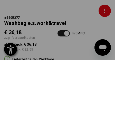
#
5505377
Washbag e.s.work&travel
€ 36,18
mit MwSt.
zzgl. Versandkosten
ab 1 Stück:
€ 36,18
ab 3 Stück:
€ 32,55
Lieferzeit ca. 3-5 Werktage
FARBE
wählen
basaltgrau / schwarz
Mengenrabatt
ab 1 Stück
ab 3 Stück