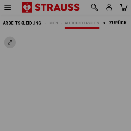
ZURÜCK    >
ARBEITSKLEIDUNG
EN
ACCESSOIRES
TASCHEN
ALLROUNDTASCHEN