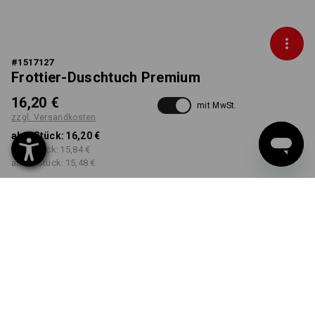
#
1517127
Frottier-Duschtuch Premium
16,20 €
mit MwSt.
zzgl. Versandkosten
ab 1 Stück:
16,20 €
ab 5 Stück:
15,84 €
ab 20 Stück:
15,48 €
nicht verfügbar im
Lieferzeit ca. 2-4 Werktage
Workwearstore
FARBE
wählen
gelb