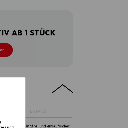
V AB 1 STÜCK
ten
DETAILS
e
ierfähig, pillingfrei
und einlaufsicher
kies und