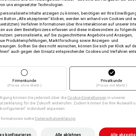
sind diese hochwertigen Frottiertüch
 von uns eingesetzter Technologien.
Durch das hohe Materialgewicht ist
personalisierte Inhalte anzeigen zu können, benötigen wir Ihre Einwilligu
und besonders griffig. Verwöhnen Sie
en Button „Alle akzeptieren“ klicken, werden wir anhand von Cookies und w
absoluten Traumqualität.
gestützten) Verfahren Informationen über Ihre Interaktionen auf unserer Int
ten aus dem Bestellprozess erfassen und diese insbesondere zu folgend
Größe: 140 x 70 cm
utzen: personalisierte, auf Sie zugeschnittene Angebote und Anzeigen,
Für Ihre persönliche Note besticken 
ue Produktempfehlungen, Marktforschung sowie Anzeigen- und
oder Firmenlogo.
ssungen. Sollten Sie dies nicht wünschen, können Sie sich per Klick auf d
ehnen” auch gegen den Einsatz entsprechender Cookies und Verfahren ent
Material:
Oberstoff
100
%
Baumwolle
(ca. 54
Pflegehinweise:
Maschinenwäsche 60 °C
Firmenkunde
Privatkunde
(Preise ohne MwSt.)
(Preise mit MwSt.)
Trocknen im Trockner
Nicht trockenreinigen
illigung können Sie jederzeit über die
Cookie-Einstellungen
in unserer
tzerklärung für die Zukunft widerrufen. Zudem können Sie Ihre Auswahl u
konfigurieren" individuell anpassen
nformationen siehe
Datenschutzerklärung
.
Personalisierung:
es konfigurieren
Alle ablehnen
Alle akzepti