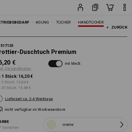
Stück
ETRIEBSBEDARF
REINIGUNG
TÜCHER
HANDTÜCHER
<   
ZURÜCK
1517125
rottier-Duschtuch Premium
6,20 €
mit MwSt.
gl. Versandkosten
 1 Stück:
16,20 €
 5 Stück:
15,84 €
 20 Stück:
15,48 €
Lieferzeit ca. 2-4 Werktage
nicht verfügbar im Workwearstore
ARBE
creme
7 Varianten