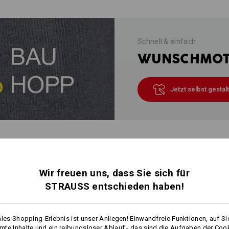
Schnell & einfach
WUNSCHMOTI
Jetzt selbst gestal
INFO
Wir freuen uns, dass Sie sich für
STRAUSS entschieden haben!
BESCHREIBUNG
ales Shopping-Erlebnis ist unser Anliegen! Einwandfreie Funktionen, auf Si
Besonders
flauschig weich, strapaz
te Inhalte und ein reibungsloser Ablauf - das sind die Aufgaben der Coo