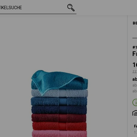
mit MwSt.
16,20 €
creme
zzgl. Versandkosten
B
#
F
1
zz
ab
ab
ab
F
1