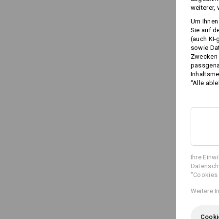
weiterer,
Um Ihnen 
Sie auf d
(auch KI-
sowie Da
Zwecken n
passgena
Inhaltsme
“Alle abl
Ihre Einw
Datenschu
"Cookies 
Weitere I
Cooki