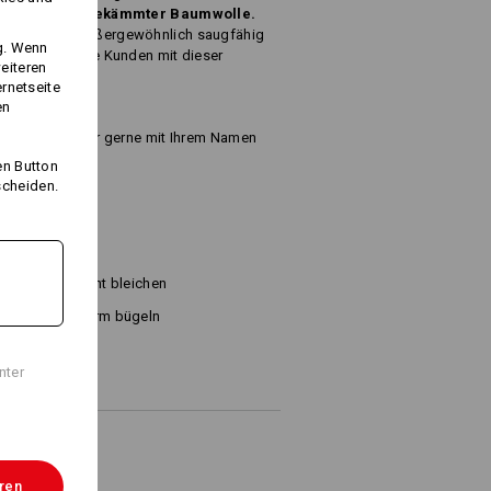
er aus
reiner,
gekämmter Baumwolle.
 das Gewebe außergewöhnlich saugfähig
ng. Wenn
 sich oder Ihre Kunden mit dieser
eiteren
ernetseite
en
wir diese Tücher gerne mit Ihrem Namen
en Button
scheiden.
0 g/m²)
Nicht bleichen
Warm bügeln
nter
eren