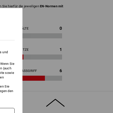
 Sie hierfür die jeweiligen
EN-Normen mit
0
KÄLTE
1
HITZE
es und
. Wenn Sie
en (auch
6
NASSGRIFF
eite sowie
ken
en Sie
gegen den