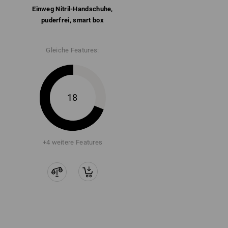
Einweg Nitril-Handschuhe,
puderfrei, smart box
Gleiche Features:
18
+4 weitere Features