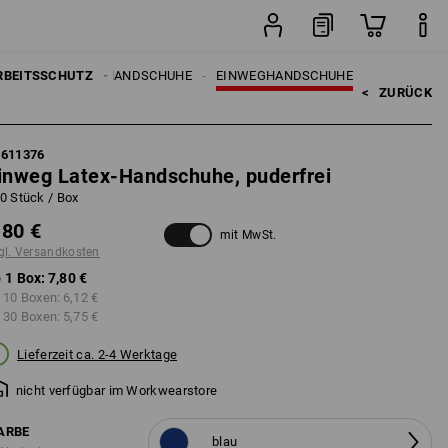
Box
RBEITSSCHUTZ
HANDSCHUHE
EINWEGHANDSCHUHE
<   
ZURÜCK
7611376
inweg Latex-Handschuhe, puderfrei
0 Stück / Box
,80 €
mit MwSt.
gl. Versandkosten
 1 Box:
7,80 €
 10 Boxen:
6,12 €
 30 Boxen:
5,75 €
Lieferzeit ca. 2-4 Werktage
nicht verfügbar im Workwearstore
ARBE
blau