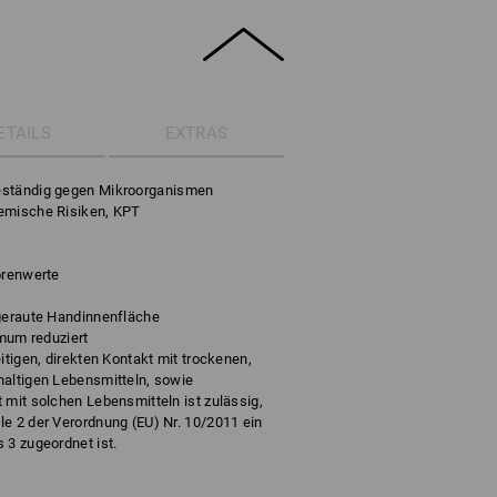
ETAILS
EXTRAS
eständig gegen Mikroorganismen
emische Risiken, KPT
orenwerte
ngeraute Handinnenfläche
imum reduziert
itigen, direkten Kontakt mit trockenen,
haltigen Lebensmitteln, sowie
 mit solchen Lebensmitteln ist zulässig,
e 2 der Verordnung (EU) Nr. 10/2011 ein
 3 zugeordnet ist.