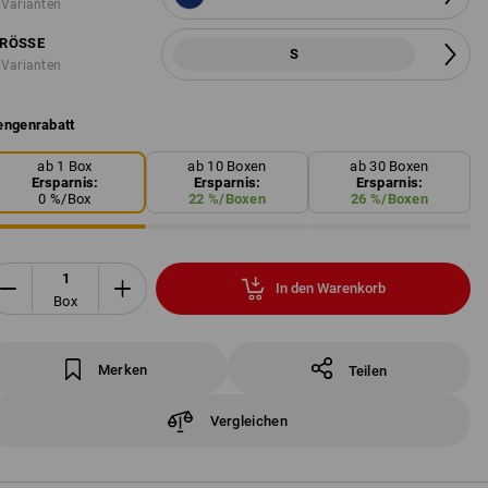
 Varianten
RÖSSE
S
 Varianten
ngenrabatt
ab 1 Box
ab 10 Boxen
ab 30 Boxen
Ersparnis:
Ersparnis:
Ersparnis:
0
%/
Box
22
%/
Boxen
26
%/
Boxen
In den Warenkorb
Box
Merken
Teilen
Vergleichen