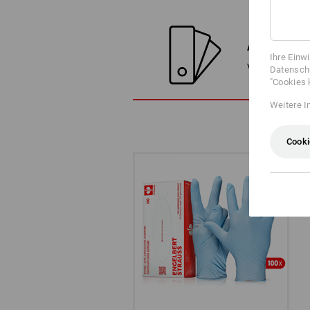
ALTERNATI
Ihre Einw
Vergleichen Sie
Datenschu
"Cookies 
Weitere I
Cooki