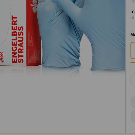
3
G
5
Me