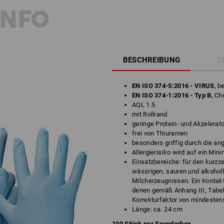
INFO
BESCHREIBUNG
D
EN ISO 374-5:2016 - VIRUS
, b
EN ISO 374-1:2016 - Typ B,
Ch
AQL 1.5
mit Rollrand
geringe Protein- und Akzelerat
frei von Thiuramen
besonders griffig durch die a
Allergierisiko wird auf ein Min
Einsatzbereiche: für den kurzze
wässrigen, sauren und alkohol
Milcherzeugnissen. Ein Kontakt
denen gemäß Anhang III, Tabell
Korrekturfaktor von mindestens
Länge: ca. 24 cm
100 Stück per Spenderbox