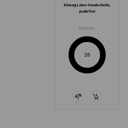
Einweg Latex-Handschuhe,
puderfrei
Features:
26