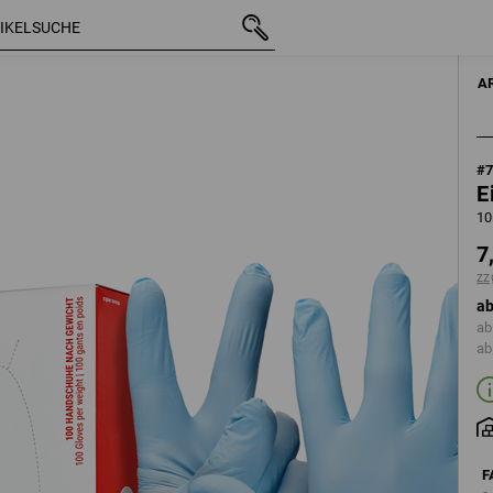
mit MwSt.
7,80 €
S
u
zzgl. Versandkosten
A
#
E
10
7
zz
ab
ab
ab
F