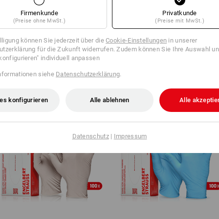
Firmenkunde
Privatkunde
(Preise ohne MwSt.)
(Preise mit MwSt.)
VEN FINDEN
illigung können Sie jederzeit über die
Cookie-Einstellungen
in unserer
 den aktuellen Artikel mit den besten Alternativen
tzerklärung für die Zukunft widerrufen. Zudem können Sie Ihre Auswahl un
konfigurieren" individuell anpassen
nformationen siehe
Datenschutzerklärung
.
es konfigurieren
Alle ablehnen
Alle akzeptie
Datenschutz
|
Impressum