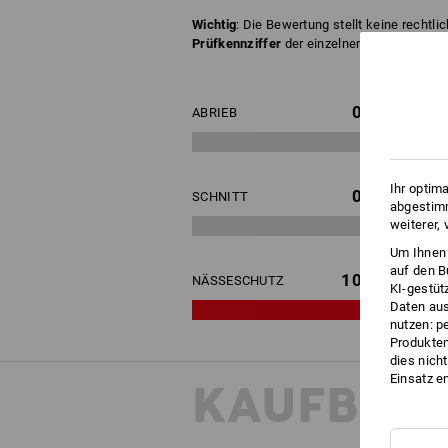
Wichtig
: Die Bewertung stellt keine rechtli
Prüfkennziffer
der einzelnen Handschuhe hi
0
ABRIEB
Ihr optim
0
SCHNITT
abgestimm
weiterer,
Um Ihnen 
auf den B
10
NÄSSESCHUTZ
KI-gestüt
Daten aus
nutzen: p
Produktem
dies nich
Einsatz e
KAUFBER