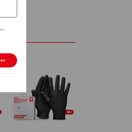
ter
ren