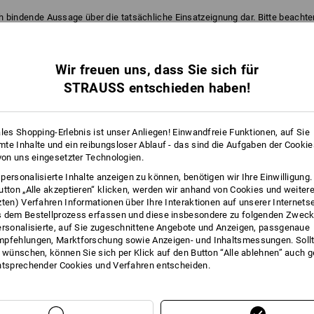
ch bindende Aussage über die tatsächliche Einsatzeignung dar. Bitte beachten
er im Text der Detailansicht.
Wir freuen uns, dass Sie sich für
0
1
ATMUNGSAKTIVITÄT
CHEMIE-SCHUTZ
STRAUSS entschieden haben!
ales Shopping-Erlebnis ist unser Anliegen! Einwandfreie Funktionen, auf Sie
10
2
FEINGEFÜHL
FETT/ÖL
te Inhalte und ein reibungsloser Ablauf - das sind die Aufgaben der Cooki
 von uns eingesetzter Technologien.
personalisierte Inhalte anzeigen zu können, benötigen wir Ihre Einwilligung
utton „Alle akzeptieren“ klicken, werden wir anhand von Cookies und weiter
0
1
STICH
REISSEN
zten) Verfahren Informationen über Ihre Interaktionen auf unserer Internets
 dem Bestellprozess erfassen und diese insbesondere zu folgenden Zwec
ersonalisierte, auf Sie zugeschnittene Angebote und Anzeigen, passgenaue
pfehlungen, Marktforschung sowie Anzeigen- und Inhaltsmessungen. Sollt
t wünschen, können Sie sich per Klick auf den Button “Alle ablehnen” auch 
ntsprechender Cookies und Verfahren entscheiden.
ATUNG