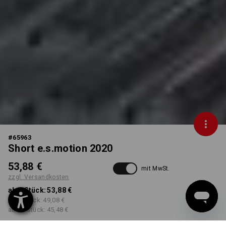
#
65963
Short e.s.motion 2020
53,88 €
mit MwSt.
zzgl. Versandkosten
ab 1 Stück:
53,88 €
ab 5 Stück:
49,08 €
ab 20 Stück:
45,48 €