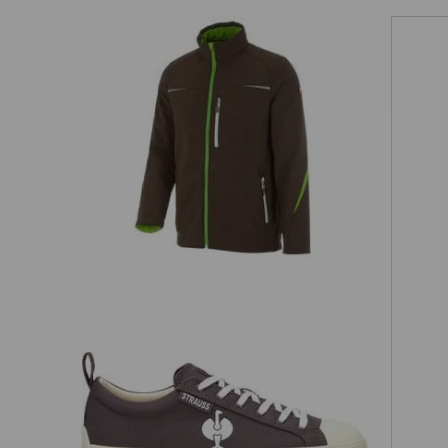
Softshelljacke e.s.motion 2020
on
S1 Sicherheitsschuhe e.s. Yatala low