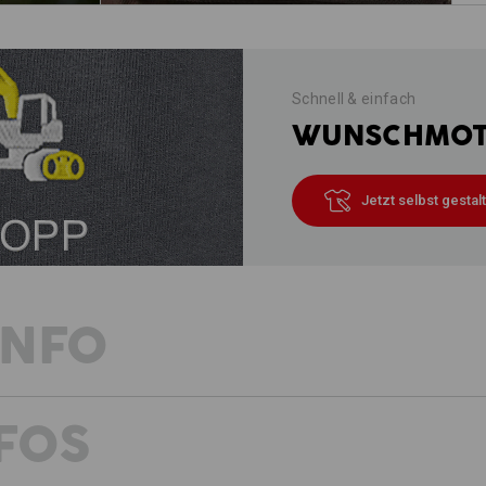
Schnell & einfach
WUNSCHMOTI
Jetzt selbst gestal
INFO
FOS
DER HITZE KURZE BEINE MACHEN
Der Prototyp moderner Arbeitshosen i
warmen Temperaturen jeder Handgriff 