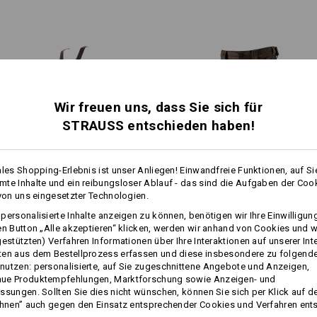
harten Jobs locker standhalten.
Stiftefach und innenliegende 
Material:
Oberstoff
65
%
Polyester
/
35
%
Ba
Pflegehinweise:
Maschinenwäsche 60 °C
Wir freuen uns, dass Sie sich für
Trocknen im Trockner
Chemische Reinigung mit
STRAUSS entschieden haben!
N
Perchlorethylen möglich
nt, speziell zur direkten
rkertaschen
ales Shopping-Erlebnis ist unser Anliegen! Einwandfreie Funktionen, auf Si
1
te Inhalte und ein reibungsloser Ablauf - das sind die Aufgaben der Coo
/
2
mehr
!!! Saisonartikel !!! Lieferung nur 
 von uns eingesetzter Technologien.
Piratenlatzhose e.s.​motion
Piratenhose e.s.​motion 2020
personalisierte Inhalte anzeigen zu können, benötigen wir Ihre Einwilligu
2020
en Button „Alle akzeptieren“ klicken, werden wir anhand von Cookies und w
NOCH MEHR PLATZ
gestützten) Verfahren Informationen über Ihre Interaktionen auf unserer Int
Personalisierung:
ten aus dem Bestellprozess erfassen und diese insbesondere zu folgend
Gleiche Features:
Gleiche Features:
utzen: personalisierte, auf Sie zugeschnittene Angebote und Anzeigen,
ue Produktempfehlungen, Marktforschung sowie Anzeigen- und
Selbst gestalten
arat erhältlichen Werkzeugtaschen sind die perfekte Taschenerw
ssungen. Sollten Sie dies nicht wünschen, können Sie sich per Klick auf d
und schaffen mehr Platz für Ihr Werkzeug!
ehnen” auch gegen den Einsatz entsprechender Cookies und Verfahren ent