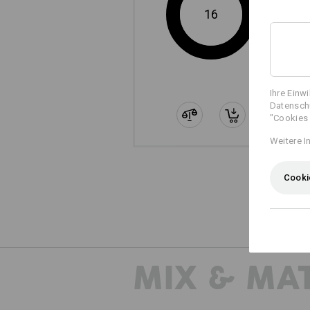
16
Ihre Einw
Datenschu
"Cookies 
Weitere I
Cooki
MIX & MA