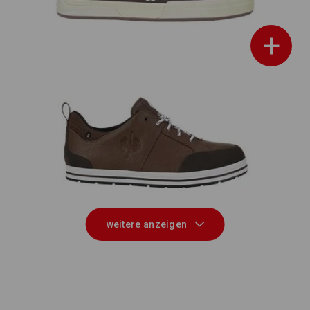
+
S3 Sicherheitshalbschuhe e.s. Spes II
3 i
20
low
weitere anzeigen