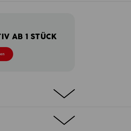
V AB 1 STÜCK
ten
n der Short-Variante. Damit auch bei
sitzt, setzt die Short e.s.motion 2020 auf