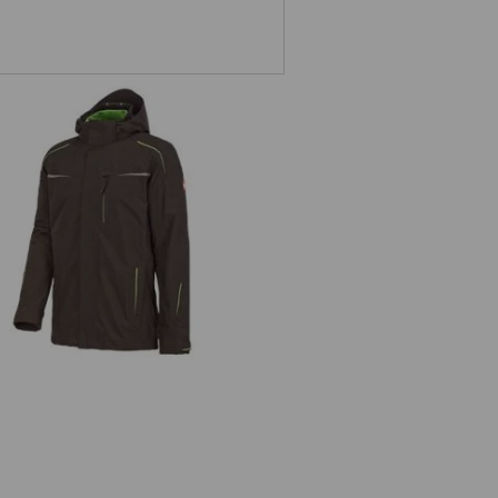
n 1 Funktionsjacke e.s.motion 2020,
Herren