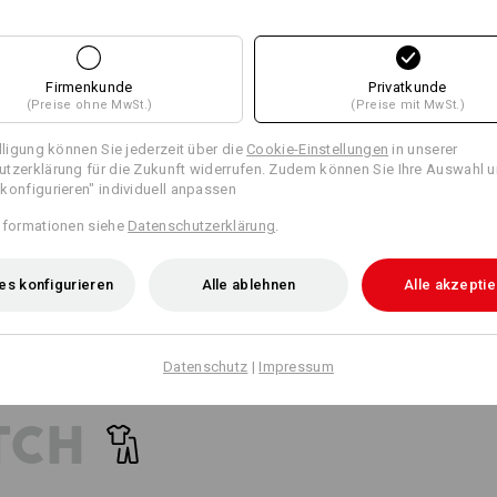
15
15
passende Taschen
passende Gürtel
Firmenkunde
Privatkunde
(Preise ohne MwSt.)
(Preise mit MwSt.)
+8 weitere Features
+5 weitere Features
illigung können Sie jederzeit über die
Cookie-Einstellungen
in unserer
tzerklärung für die Zukunft widerrufen. Zudem können Sie Ihre Auswahl u
konfigurieren" individuell anpassen
nformationen siehe
Datenschutzerklärung
.
es konfigurieren
Alle ablehnen
Alle akzepti
Alle Details vergleichen
Datenschutz
|
Impressum
TCH