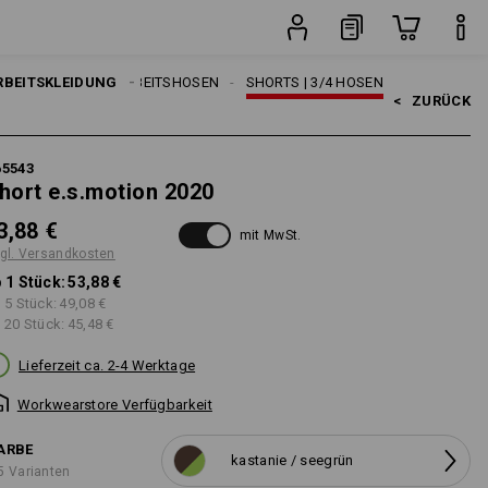
n
Stück
RBEITSKLEIDUNG
HERREN
ARBEITSHOSEN
SHORTS | 3/4 HOSEN
<   
ZURÜCK
65543
hort e.s.motion 2020
3,88 €
mit MwSt.
gl. Versandkosten
 1 Stück:
53,88 €
 5 Stück:
49,08 €
 20 Stück:
45,48 €
Lieferzeit ca. 2-4 Werktage
Workwearstore Verfügbarkeit
ARBE
kastanie / seegrün
5 Varianten