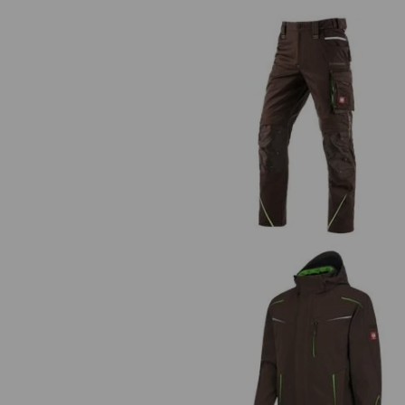
Bundhose e.s.motion 2020
Winter Softshelljacke e.s.moti
2020, Herren