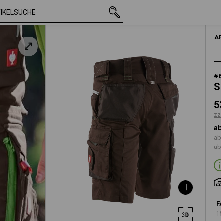
mit MwSt.
53,88 €
42
zzgl. Versandkoste
A
#
S
5
zz
ab
ab
ab
F
1