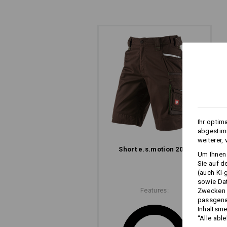
WORKERTASCHEN –
EINFACH ANKLETTE
Breite Gürtelschlaufen mit Klett-Eleme
Befestigung der e.s.motion 2020 Wo
Ihr optim
abgestimm
weiterer,
Short e.s.​motion 2020
Um Ihnen 
Sie auf d
(auch KI-
sowie Da
Features:
Zwecken n
passgena
Die sep
Inhaltsme
“Alle abl