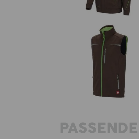
Softshell Weste e.s.motion 20
PASSENDE