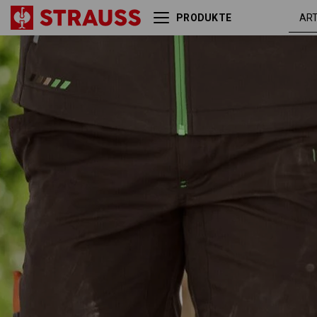
PRODUKTE
kastanie /
Short e.s.motion 2020
seegrün