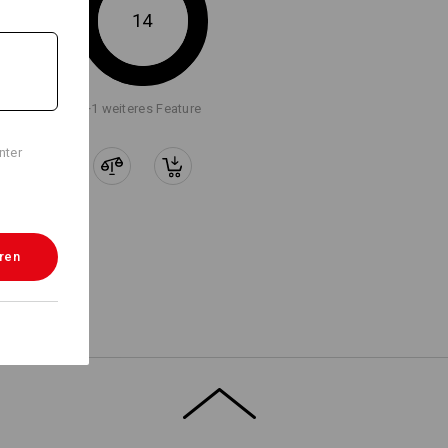
14
+1 weiteres Feature
nter
eren