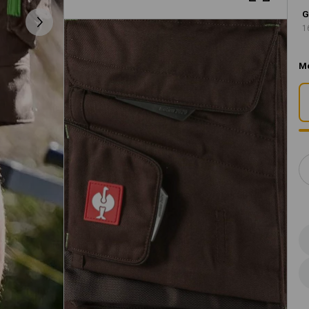
G
1
M