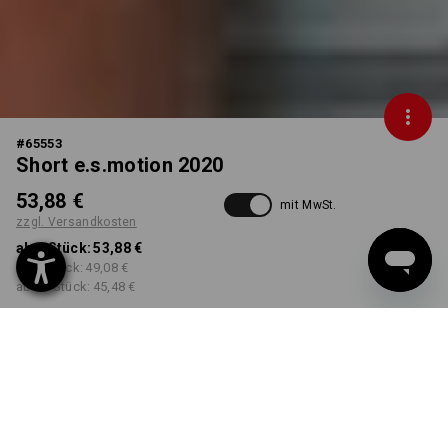
#
65553
Short e.s.motion 2020
53,88 €
mit MwSt.
zzgl. Versandkosten
ab 1 Stück:
53,88 €
ab 5 Stück:
49,08 €
ab 20 Stück:
45,48 €
Workwearstore
Lieferzeit ca. 2-4 Werktage
Verfügbarkeit
FARBE
GRÖSSE
44
wählen
wählen