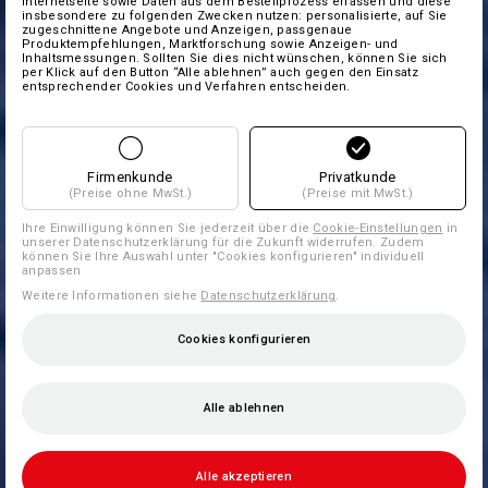
Internetseite sowie Daten aus dem Bestellprozess erfassen und diese
insbesondere zu folgenden Zwecken nutzen: personalisierte, auf Sie
zugeschnittene Angebote und Anzeigen, passgenaue
Produktempfehlungen, Marktforschung sowie Anzeigen- und
Inhaltsmessungen. Sollten Sie dies nicht wünschen, können Sie sich
per Klick auf den Button “Alle ablehnen” auch gegen den Einsatz
entsprechender Cookies und Verfahren entscheiden.
Firmenkunde
Privatkunde
(Preise ohne MwSt.)
(Preise mit MwSt.)
Ihre Einwilligung können Sie jederzeit über die
Cookie-Einstellungen
in
unserer Datenschutzerklärung für die Zukunft widerrufen. Zudem
können Sie Ihre Auswahl unter "Cookies konfigurieren" individuell
anpassen
Weitere Informationen siehe
Datenschutzerklärung
.
Cookies konfigurieren
Alle ablehnen
Alle akzeptieren