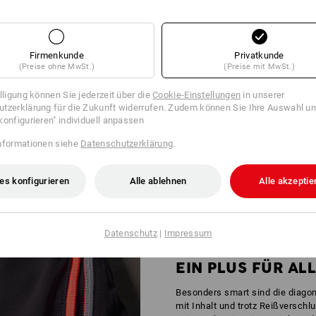
Firmenkunde
Privatkunde
(Preise ohne MwSt.)
(Preise mit MwSt.)
illigung können Sie jederzeit über die
Cookie-Einstellungen
in unserer
tzerklärung für die Zukunft widerrufen. Zudem können Sie Ihre Auswahl un
EIT FÜR BEREICHE MIT MITTLEREM RIS
konfigurieren" individuell anpassen
atz oder Tribüne – überall, wo es hoch her geht, gehört Auffallen zum Job
nformationen siehe
Datenschutzerklärung
.
ren zusätzlichen Reflektoren ist nach
DIN EN 17353
zertifiziert und biete
es konfigurieren
Alle ablehnen
Alle akzeptie
Datenschutz
|
Impressum
EIN PLUS FÜR AL
Besonders smart sind die diagon
mit Inhalt und trotz Reißverschl