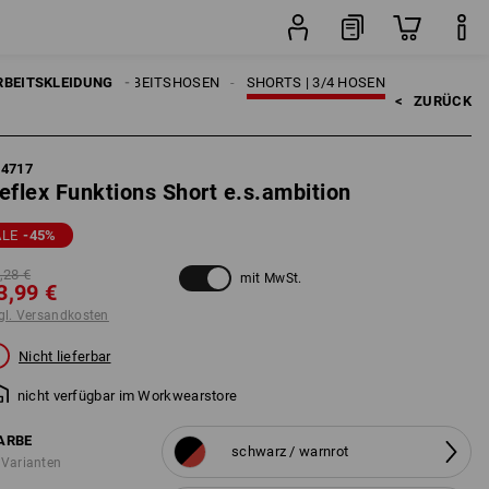
ten
Stück
RBEITSKLEIDUNG
HERREN
ARBEITSHOSEN
SHORTS | 3/4 HOSEN
<   
ZURÜCK
84717
eflex Funktions Short e.s.ambition
ALE
-45
%
,28 €
mit MwSt.
3,99 €
gl. Versandkosten
Nicht lieferbar
nicht verfügbar im Workwearstore
ARBE
schwarz / warnrot
 Varianten