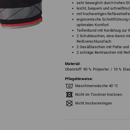
sehr beweglich durch hohen Str
leicht, bequem und schnelltro
mit hochwertigen Reflexstreif
ergonomische Schnittführung m
optimalen Komfort
Taillenbund mit Kordelzug zur 
2 Schubtaschen, eine davon mi
Reißverschlussfach
2 Gesäßtaschen mit Patte und 
2 schräge Beintaschen mit Re
Material:
Oberstoff
90
%
Polyester
/
10
%
Ela
Pflegehinweise:
Maschinenwäsche 40 °C
Nicht im Trockner trocknen
Nicht trockenreinigen
!!! Saisonartikel !!! Lieferung nur sol