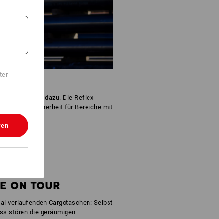
ter
IKO
-Outfit einfach dazu. Die Reflex
t so erhöhte Sicherheit für Bereiche mit
ren
LE ON TOUR
al verlaufenden Cargotaschen: Selbst
uss stören die geräumigen