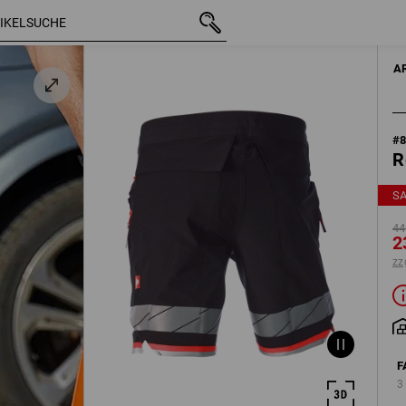
z
mit MwSt.
44,28 €
52
23,99 €
t
zzgl. Versandkos
A
#
R
S
44
2
zz
F
3