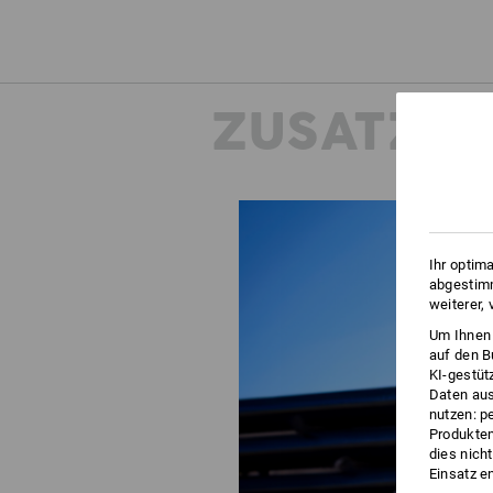
ZUSATZIN
Ihr optim
abgestimm
weiterer,
Um Ihnen 
auf den B
KI-gestüt
Daten aus
nutzen: p
Produktem
dies nich
Einsatz e