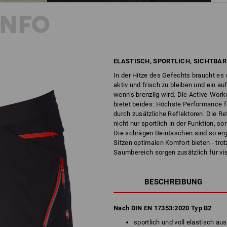
INFO
ELASTISCH, SPORTLICH, SICHTBAR
In der Hitze des Gefechts braucht es 
aktiv und frisch zu bleiben und ein 
wenn’s brenzlig wird. Die Active-Work
bietet beides: Höchste Performance fü
durch zusätzliche Reflektoren. Die Ref
nicht nur sportlich in der Funktion, s
Die schrägen Beintaschen sind so erg
Sitzen optimalen Komfort bieten - tro
Saumbereich sorgen zusätzlich für vis
BESCHREIBUNG
Nach DIN EN 17353:2020 Typ B2
sportlich und voll elastisch au