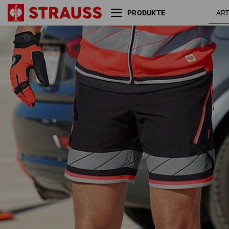
PRODUKTE
Reflex Funktions Short
schwar
e.s.ambition
/ warnro