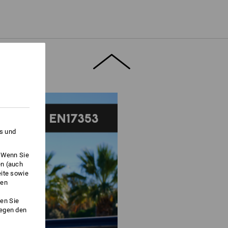
" für weitere Informationen.
es und
. Wenn Sie
en (auch
eite sowie
ken
en Sie
gegen den