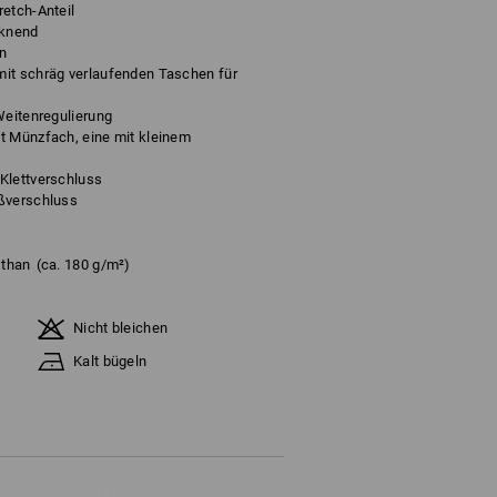
etch-Anteil
cknend
en
it schräg verlaufenden Taschen für
Weitenregulierung
t Münzfach, eine mit kleinem
Klettverschluss
ißverschluss
sthan
(ca. 180 g/m²)
Nicht bleichen
Kalt bügeln
ange Vorrat reicht !!!