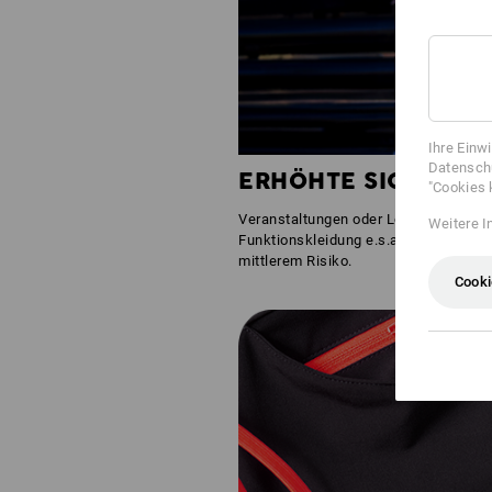
Ihre Einw
Datenschu
ERHÖHTE SICHTBARK
"Cookies 
Veranstaltungen oder Logistik, Parkpl
Weitere I
Funktionskleidung e.s.ambition mit ih
mittlerem Risiko.
Cooki