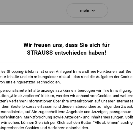
mehr
Klicken Sie auf den Button "Datenblatt
FOS
Datenblatt
Wir freuen uns, dass Sie sich für
STRAUSS entschieden haben!
Personalisierung:
Logoservice
ales Shopping-Erlebnis ist unser Anliegen! Einwandfreie Funktionen, auf Sie
te Inhalte und ein reibungsloser Ablauf - das sind die Aufgaben der Cooki
 von uns eingesetzter Technologien.
personalisierte Inhalte anzeigen zu können, benötigen wir Ihre Einwilligung
utton „Alle akzeptieren“ klicken, werden wir anhand von Cookies und weiter
zten) Verfahren Informationen über Ihre Interaktionen auf unserer Internets
 dem Bestellprozess erfassen und diese insbesondere zu folgenden Zwec
ersonalisierte, auf Sie zugeschnittene Angebote und Anzeigen, passgenaue
pfehlungen, Marktforschung sowie Anzeigen- und Inhaltsmessungen. Sollt
t wünschen, können Sie sich per Klick auf den Button “Alle ablehnen” auch 
ntsprechender Cookies und Verfahren entscheiden.