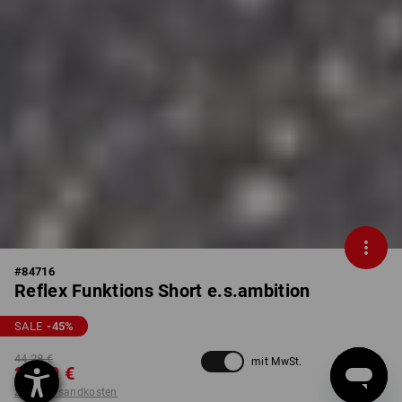
#
84716
Reflex Funktions Short e.s.ambition
SALE
-45
%
44,28 €
mit MwSt.
23,99 €
zzgl. Versandkosten