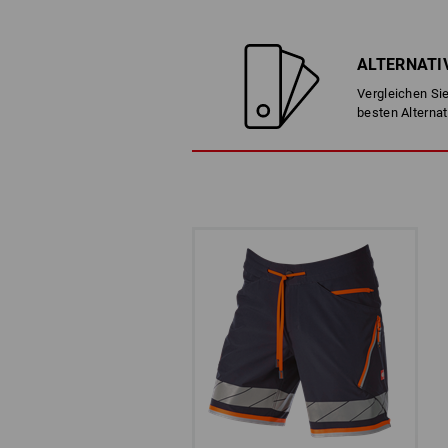
ALTERNATI
Vergleichen Sie
besten Alternat
ERHÖHTE SICHTBARK
Veranstaltungen oder Logistik, Parkpl
Funktionskleidung e.s.ambition mit ih
mittlerem Risiko.