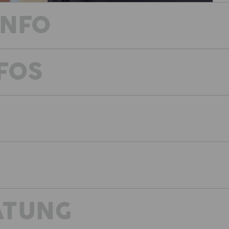
INFO
FOS
ELASTISCH, SPORTLICH, SICHTBAR
In der Hitze des Gefechts braucht es 
aktiv und frisch zu bleiben und ein 
wenn’s brenzlig wird. Die Active-Work
bietet beides: Höchste Performance fü
durch zusätzliche Reflektoren. Die Ref
nicht nur sportlich in der Funktion, s
Die schrägen Beintaschen sind so erg
Sitzen optimalen Komfort bieten - tro
Saumbereich sorgen zusätzlich für vis
BESCHREIBUNG
SO NACHGIEBIG
ATUNG
Da ist absolute Bewegungsfreiheit garantiert. Für 
Nach DIN EN 17353:2020 Typ B2
sportlich und voll elastisch au