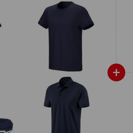
e.s. T-Shirt cotton stretch
+
w
e.s. Polo-Shirt cotton
e