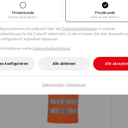
Firmenkunde
Privatkunde
(Preise ohne MwSt.)
(Preise mit MwSt.)
NOCH MEHR PLATZ
illigung können Sie jederzeit über die
Cookie-Einstellungen
in unserer
TCH
tzerklärung für die Zukunft widerrufen. Zudem können Sie Ihre Auswahl un
konfigurieren" individuell anpassen
rat erhältlichen Werkzeugtaschen sind die perfekte Taschener
nformationen siehe
Datenschutzerklärung
.
und schaffen mehr Platz für Ihr Werkzeug!
es konfigurieren
Alle ablehnen
Alle akzeptie
passende Taschen
Datenschutz
|
Impressum
Warnschutz Funktions T-Shirt
ion
e.s.ambition
Re