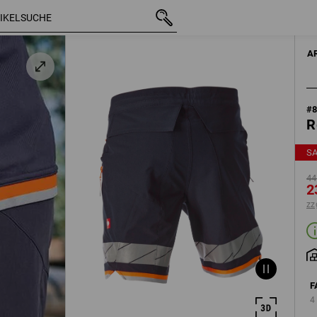
u
mit MwSt.
44,28 €
46
23,99 €
zzgl. Versandko
A
ge
#
R
S
44
2
zz
F
4