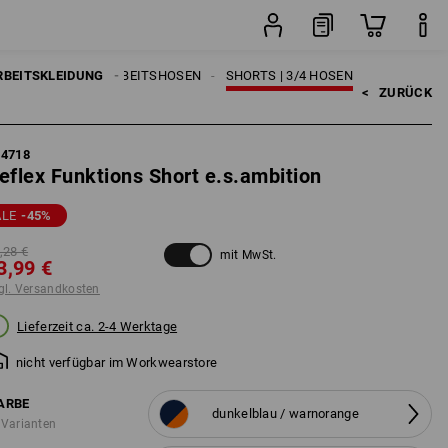
sten
Stück
RBEITSKLEIDUNG
HERREN
ARBEITSHOSEN
SHORTS | 3/4 HOSEN
<   
ZURÜCK
84718
eflex Funktions Short e.s.ambition
ALE
-45
%
,28 €
mit MwSt.
3,99 €
gl. Versandkosten
Lieferzeit ca. 2-4 Werktage
nicht verfügbar im Workwearstore
ARBE
dunkelblau / warnorange
 Varianten