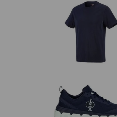
e.s. T-Shirt cotton
O1 Berufsschuhe e.s. Airolo lo