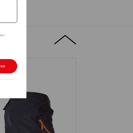
ter
weiterung
ren
flex Funktions Short e.s.ambition