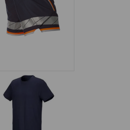
.s. T-Shirt cotton stretch, long fit