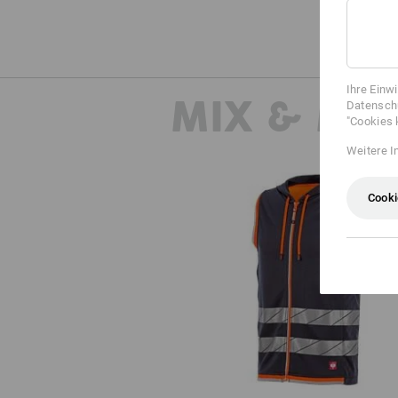
Ihre Einw
MIX & MA
Datenschu
"Cookies 
Die sepa
Weitere I
Cooki
Reflex Funktions Weste e.s.ambit