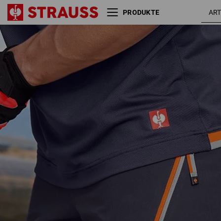
PRODUKTE
Reflex Funktions Short
dunkelbla
e.s.ambition
/
warnoran