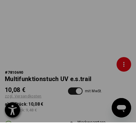
#
7810690
Multifunktionstuch UV e.s.trail
10,08 €
mit MwSt.
zzgl. Versandkosten
ab 1 Stück:
10,08 €
ab 3 Stück:
9,48 €
Workwearstore
Lieferzeit ca. 2-4 Werktage
Verfügbarkeit