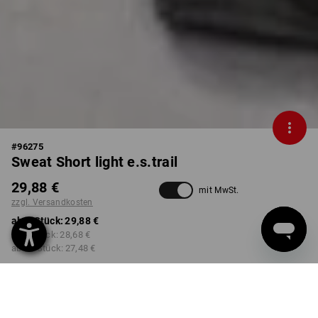
#
96275
Sweat Short light e.s.trail
29,88 €
mit MwSt.
zzgl. Versandkosten
ab 1 Stück:
29,88 €
ab 3 Stück:
28,68 €
ab 10 Stück:
27,48 €
Lieferzeit ca. 2-4 Werktage
Workwearstore Verfügbarkeit
FARBE
GRÖSSE