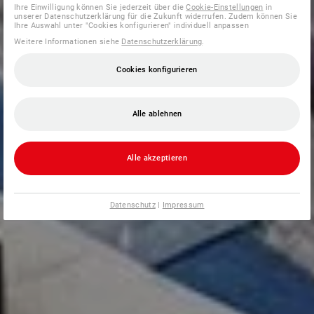
Ihre Einwilligung können Sie jederzeit über die
Cookie-Einstellungen
in
unserer Datenschutzerklärung für die Zukunft widerrufen. Zudem können Sie
Ihre Auswahl unter "Cookies konfigurieren" individuell anpassen
Weitere Informationen siehe
Datenschutzerklärung
.
Cookies konfigurieren
Alle ablehnen
Alle akzeptieren
Datenschutz
|
Impressum