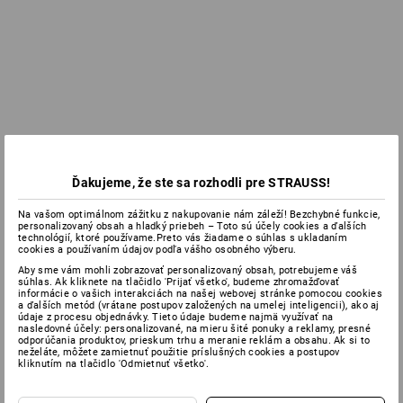
Ďakujeme, že ste sa rozhodli pre STRAUSS!
Na vašom optimálnom zážitku z nakupovanie nám záleží! Bezchybné funkcie,
personalizovaný obsah a hladký priebeh – Toto sú účely cookies a ďalších
technológií, ktoré používame.Preto vás žiadame o súhlas s ukladaním
cookies a používaním údajov podľa vášho osobného výberu.
Aby sme vám mohli zobrazovať personalizovaný obsah, potrebujeme váš
súhlas. Ak kliknete na tlačidlo 'Prijať všetko', budeme zhromažďovať
informácie o vašich interakciách na našej webovej stránke pomocou cookies
a ďalších metód (vrátane postupov založených na umelej inteligencii), ako aj
údaje z procesu objednávky. Tieto údaje budeme najmä využívať na
nasledovné účely: personalizované, na mieru šité ponuky a reklamy, presné
odporúčania produktov, prieskum trhu a meranie reklám a obsahu. Ak si to
neželáte, môžete zamietnuť použitie príslušných cookies a postupov
kliknutím na tlačidlo 'Odmietnuť všetko'.