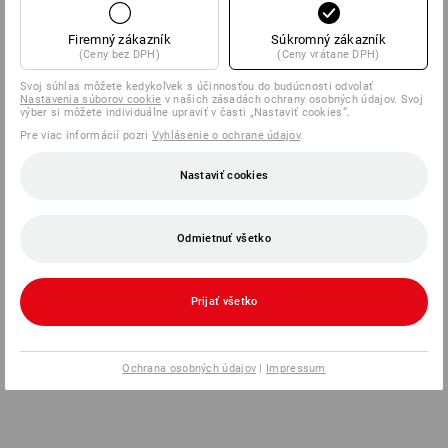
Firemný zákazník
Súkromný zákazník
(Ceny bez DPH)
(Ceny vrátane DPH)
Svoj súhlas môžete kedykoľvek s účinnosťou do budúcnosti odvolať
Nastavenia súborov cookie
v našich zásadách ochrany osobných údajov. Svoj
výber si môžete individuálne upraviť v časti „Nastaviť cookies“.
Pre viac informácií pozri
Vyhlásenie o ochrane údajov
.
Nastaviť cookies
Odmietnuť všetko
Prijať všetko
Ochrana osobných údajov
|
Impressum