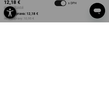
12,18 €
s DPH
plus poštovné
od 1 Súprava:
12,18 €
od 6 Súpravy:
10,95 €
Dodacia lehota približne 3 –
5 pracovných dní
Množstevná zľava
od 1 Súprava
od 6 Súpravy
Zľava:
Zľava:
0
%/
Súprava
10
%/
Súpravy
Súprava
INFORMÁCIE O PRODUKTE