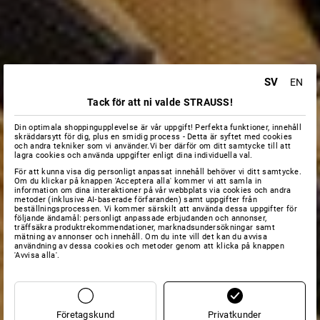
SV
EN
Tack för att ni valde STRAUSS!
Din optimala shoppingupplevelse är vår uppgift! Perfekta funktioner, innehåll
skräddarsytt för dig, plus en smidig process - Detta är syftet med cookies
och andra tekniker som vi använder.Vi ber därför om ditt samtycke till att
lagra cookies och använda uppgifter enligt dina individuella val.
För att kunna visa dig personligt anpassat innehåll behöver vi ditt samtycke.
Om du klickar på knappen 'Acceptera alla' kommer vi att samla in
information om dina interaktioner på vår webbplats via cookies och andra
metoder (inklusive AI‑baserade förfaranden) samt uppgifter från
beställningsprocessen. Vi kommer särskilt att använda dessa uppgifter för
följande ändamål: personligt anpassade erbjudanden och annonser,
träffsäkra produktrekommendationer, marknadsundersökningar samt
mätning av annonser och innehåll. Om du inte vill det kan du avvisa
användning av dessa cookies och metoder genom att klicka på knappen
'Avvisa alla'.
Företagskund
Privatkunder