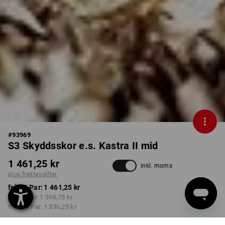
#
93969
S3 Skyddsskor e.s. Kastra II mid
1 461,25 kr
inkl. moms
plus fraktavgifter
från 1 Par:
1 461,25 kr
från 3 Par:
1 398,75 kr
från 10 Par:
1 336,25 kr
Leveranstiden är ca 3–6