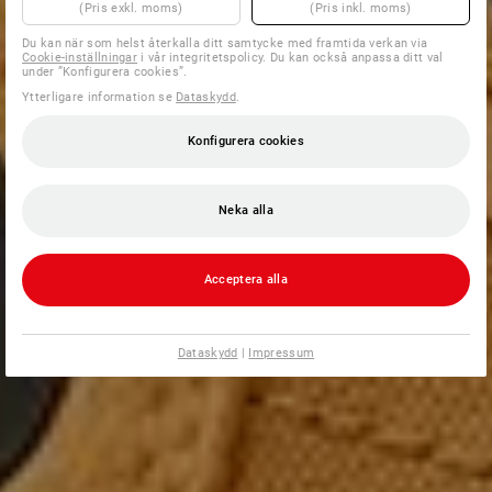
(Pris exkl. moms)
(Pris inkl. moms)
Du kan när som helst återkalla ditt samtycke med framtida verkan via
Cookie-inställningar
i vår integritetspolicy. Du kan också anpassa ditt val
under ”Konfigurera cookies”.
Ytterligare information se
Dataskydd
.
Konfigurera cookies
Neka alla
Acceptera alla
Dataskydd
|
Impressum