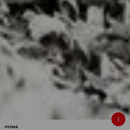
#
93968