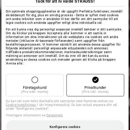
Tack för att ni valde STRAUSS!
Din optimala shoppingupplevelse är vår uppgift! Perfekta funktioner, innehåll
skräddarsytt för dig, plus en smidig process - Detta är syftet med cookies
och andra tekniker som vi använder.Vi ber därför om ditt samtycke till att
lagra cookies och använda uppgifter enligt dina individuella val.
För att kunna visa dig personligt anpassat innehåll behöver vi ditt samtycke.
Om du klickar på knappen 'Acceptera alla' kommer vi att samla in
information om dina interaktioner på vår webbplats via cookies och andra
metoder (inklusive AI‑baserade förfaranden) samt uppgifter från
beställningsprocessen. Vi kommer särskilt att använda dessa uppgifter för
följande ändamål: personligt anpassade erbjudanden och annonser,
träffsäkra produktrekommendationer, marknadsundersökningar samt
mätning av annonser och innehåll. Om du inte vill det kan du avvisa
användning av dessa cookies och metoder genom att klicka på knappen
'Avvisa alla'.
Företagskund
Privatkunder
(Pris exkl. moms)
(Pris inkl. moms)
Du kan när som helst återkalla ditt samtycke med framtida verkan via
Cookie-inställningar
i vår integritetspolicy. Du kan också anpassa ditt val
under ”Konfigurera cookies”.
Ytterligare information se
Dataskydd
.
Konfigurera cookies