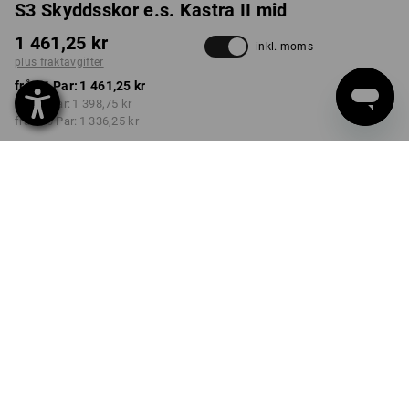
S3 Skyddsskor e.s. Kastra II mid
1 461,25 kr
inkl. moms
plus fraktavgifter
från 1 Par:
1 461,25 kr
från 3 Par:
1 398,75 kr
från 10 Par:
1 336,25 kr
Leveranstiden är ca 3–6
arbetsdagar
FÄRG
STORLEK
40
välj
välj
kastanj / hasselnöt
Rabatt på antal
från 1 Par
från 3 Par
från 10 Par
Besparingar:
Besparingar:
Besparingar:
0
%/
Par
4
%/
Par
9
%/
Par