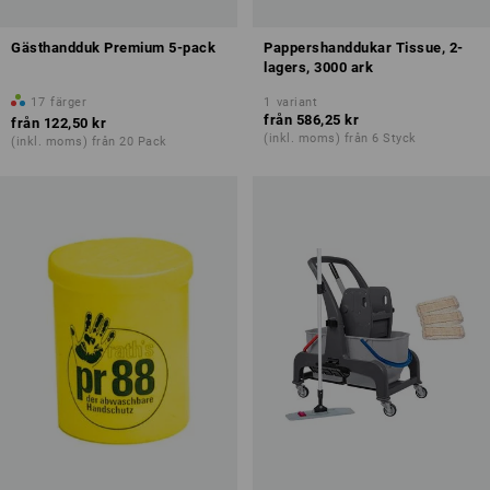
Gästhandduk Premium 5-pack
Pappershanddukar Tissue, 2-
lagers, 3000 ark
17
färger
1
variant
från
586,25 kr
från
122,50 kr
(inkl. moms) från 6 Styck
(inkl. moms) från 20 Pack