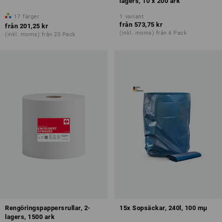
lagers, 10 x 200 ark
17
färger
1
variant
från
573,75 kr
från
201,25 kr
(inkl. moms) från 6 Pack
(inkl. moms) från 20 Pack
Rengöringspappersrullar, 2-
15x Sopsäckar, 240l, 100 mμ
lagers, 1500 ark