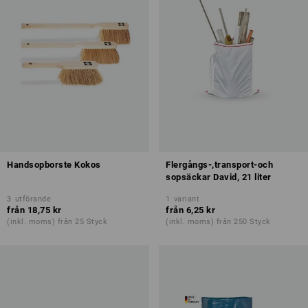
Handsopborste Kokos
Flergångs-,transport-och
sopsäckar David, 21 liter
3
utförande
1
variant
från
18,75 kr
från
6,25 kr
(inkl. moms) från 25 Styck
(inkl. moms) från 250 Styck