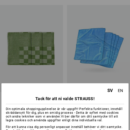
SV
EN
e.s. Diskhanddukar solid, förp.
Mikrofiberdukar Soft Wish
Tack för att ni valde STRAUSS!
3
Din optimala shoppingupplevelse är vår uppgift! Perfekta funktioner, innehåll
5
färger
4
färger
skräddarsytt för dig, plus en smidig process - Detta är syftet med cookies
och andra tekniker som vi använder.Vi ber därför om ditt samtycke till att
från
85,00 kr
från
72,50 kr
lagra cookies och använda uppgifter enligt dina individuella val.
(inkl. moms) från 10 Pack
(inkl. moms) från 4 Pack
För att kunna visa dig personligt anpassat innehåll behöver vi ditt samtycke.