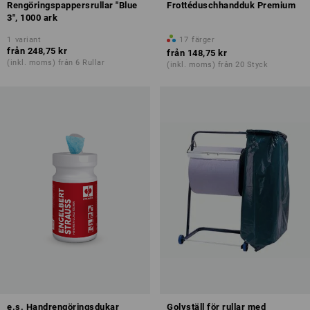
Rengöringspappersrullar "Blue
Frottéduschhandduk Premium
3", 1000 ark
1
variant
17
färger
från
248,75 kr
från
148,75 kr
(inkl. moms) från 6 Rullar
(inkl. moms) från 20 Styck
e.s. Handrengöringsdukar
Golvställ för rullar med