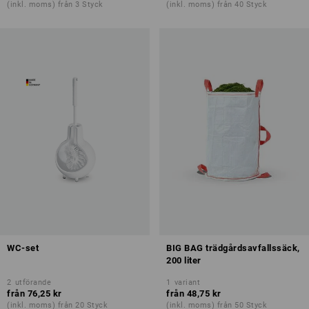
(inkl. moms) från 3 Styck
(inkl. moms) från 40 Styck
WC-set
BIG BAG trädgårdsavfallssäck,
200 liter
2
utförande
1
variant
från
76,25 kr
från
48,75 kr
(inkl. moms) från 20 Styck
(inkl. moms) från 50 Styck