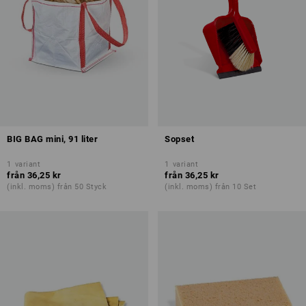
BIG BAG mini, 91 liter
Sopset
1
variant
1
variant
från
36,25 kr
från
36,25 kr
(inkl. moms) från 50 Styck
(inkl. moms) från 10 Set