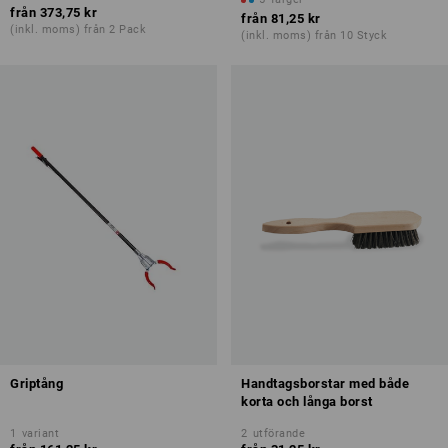
från
373,75 kr
från
81,25 kr
(inkl. moms) från 2 Pack
(inkl. moms) från 10 Styck
Griptång
Handtagsborstar med både
korta och långa borst
1
variant
2
utförande