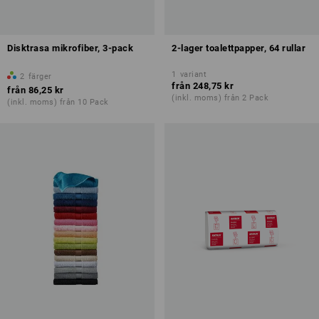
Disktrasa mikrofiber, 3-pack
2-lager toalettpapper, 64 rullar
1
variant
2
färger
från
248,75 kr
från
86,25 kr
(inkl. moms) från 2 Pack
(inkl. moms) från 10 Pack