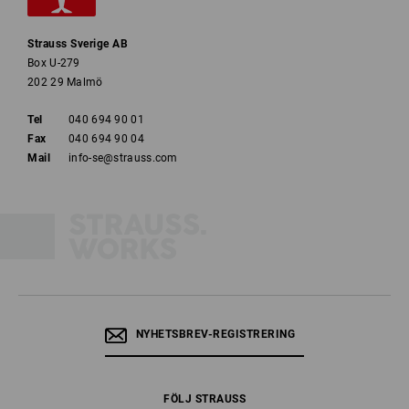
Strauss Sverige AB
Box U-279
202 29 Malmö
Tel
040 694 90 01
Fax
040 694 90 04
Mail
info-se@strauss.com
NYHETSBREV-REGISTRERING
FÖLJ STRAUSS