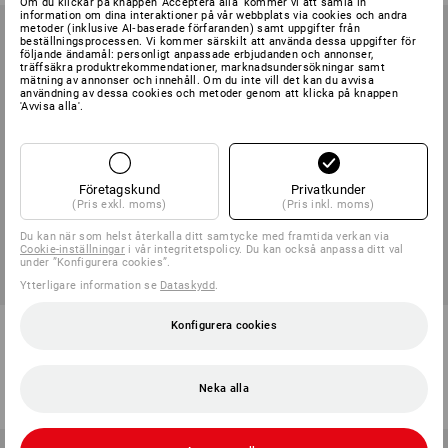
Om du klickar på knappen 'Acceptera alla' kommer vi att samla in
information om dina interaktioner på vår webbplats via cookies och andra
metoder (inklusive AI‑baserade förfaranden) samt uppgifter från
beställningsprocessen. Vi kommer särskilt att använda dessa uppgifter för
följande ändamål: personligt anpassade erbjudanden och annonser,
träffsäkra produktrekommendationer, marknadsundersökningar samt
mätning av annonser och innehåll. Om du inte vill det kan du avvisa
användning av dessa cookies och metoder genom att klicka på knappen
'Avvisa alla'.
Företagskund
Privatkunder
(Pris exkl. moms)
(Pris inkl. moms)
Du kan när som helst återkalla ditt samtycke med framtida verkan via
Cookie-inställningar
i vår integritetspolicy. Du kan också anpassa ditt val
under ”Konfigurera cookies”.
Ytterligare information se
Dataskydd
.
Diskhanddukar Profi, 5-pack
Skurborste
Konfigurera cookies
1
variant
1
variant
från
67,50 kr
från
43,75 kr
Neka alla
(inkl. moms) från 10 Pack
(inkl. moms) från 10 Styck