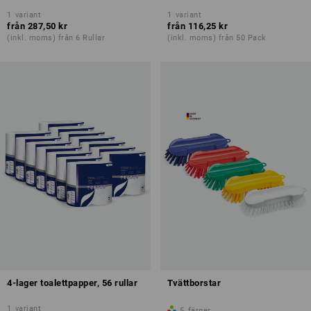
1
variant
1
variant
från
287,50 kr
från
116,25 kr
(inkl. moms) från 6 Rullar
(inkl. moms) från 50 Pack
4-lager toalettpapper, 56 rullar
Tvättborstar
1
variant
5
färger