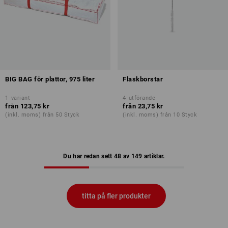
BIG BAG för plattor, 975 liter
Flaskborstar
1
variant
4
utförande
från
123,75 kr
från
23,75 kr
(inkl. moms) från 50 Styck
(inkl. moms) från 10 Styck
Du har redan sett 48 av 149 artiklar.
titta på fler produkter