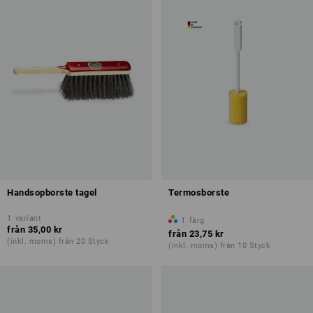
Handsopborste tagel
Termosborste
1
variant
1
färg
från
35,00 kr
från
23,75 kr
(inkl. moms) från 20 Styck
(inkl. moms) från 10 Styck