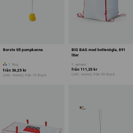
Borste till pumpkanna
BIG BAG med bottenögla, 891
liter
1
färg
1
variant
från
111,25 kr
från
36,25 kr
(inkl. moms) från 50 Styck
(inkl. moms) från 10 Styck