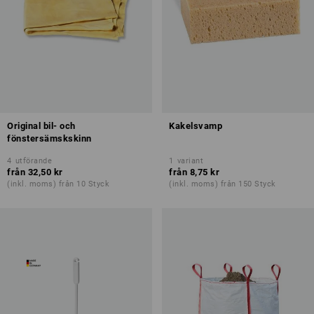
Original bil- och
Kakelsvamp
fönstersämskskinn
4
utförande
1
variant
från
32,50 kr
från
8,75 kr
(inkl. moms) från 10 Styck
(inkl. moms) från 150 Styck