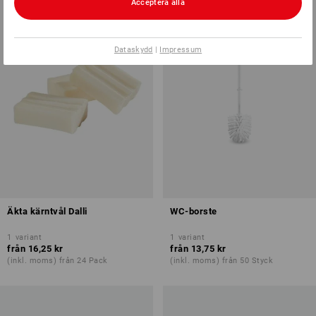
Acceptera alla
Dataskydd
|
Impressum
Äkta kärntvål Dalli
WC-borste
1
variant
1
variant
från
16,25 kr
från
13,75 kr
(inkl. moms) från 24 Pack
(inkl. moms) från 50 Styck