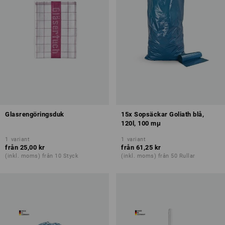
Glasrengöringsduk
15x Sopsäckar Goliath blå,
120l, 100 mμ
1
variant
1
variant
från
25,00 kr
från
61,25 kr
(inkl. moms) från 10 Styck
(inkl. moms) från 50 Rullar