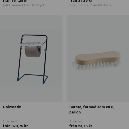
från
161,25 kr
från
31,25 kr
(inkl. moms) från 10 Styck
(inkl. moms) från 60 Styck
Golvstativ
Borste, formad som en 8,
perlon
1
variant
1
variant
från
373,75 kr
från
23,75 kr