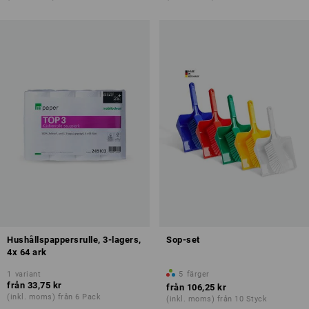
Hushållspappersrulle, 3-lagers,
Sop-set
4x 64 ark
1
variant
5
färger
från
33,75 kr
från
106,25 kr
(inkl. moms) från 6 Pack
(inkl. moms) från 10 Styck