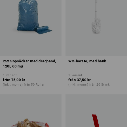
25x Sopsäckar med dragband,
WC-borste, med hank
120l, 60 mμ
1
variant
1
variant
från
75,00 kr
från
37,50 kr
(inkl. moms) från 50 Rullar
(inkl. moms) från 20 Styck