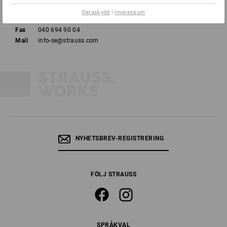
Dataskydd
|
Impressum
Tel
040 694 90 01
Fax
040 694 90 04
Mail
info-se@strauss.com
NYHETSBREV-REGISTRERING
FÖLJ STRAUSS
SPRÅKVAL