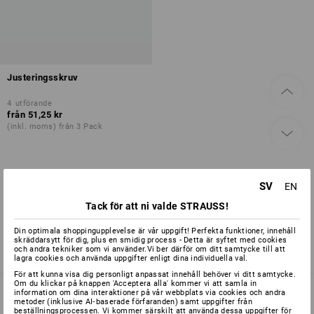
Justeringsskruv
4
utförande
från
51,25 kr
(inkl. moms) från 3 Pack
Du har redan sett 1 av 1 artiklar.
SV
EN
Tack för att ni valde STRAUSS!
Din optimala shoppingupplevelse är vår uppgift! Perfekta funktioner, innehåll
skräddarsytt för dig, plus en smidig process - Detta är syftet med cookies
och andra tekniker som vi använder.Vi ber därför om ditt samtycke till att
lagra cookies och använda uppgifter enligt dina individuella val.
För att kunna visa dig personligt anpassat innehåll behöver vi ditt samtycke.
Om du klickar på knappen 'Acceptera alla' kommer vi att samla in
information om dina interaktioner på vår webbplats via cookies och andra
metoder (inklusive AI‑baserade förfaranden) samt uppgifter från
beställningsprocessen. Vi kommer särskilt att använda dessa uppgifter för