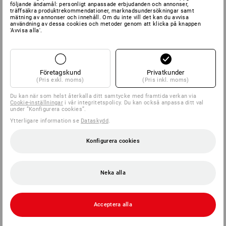
SERVICE 040 694 90 01
följande ändamål: personligt anpassade erbjudanden och annonser,
träffsäkra produktrekommendationer, marknadsundersökningar samt
mätning av annonser och innehåll. Om du inte vill det kan du avvisa
användning av dessa cookies och metoder genom att klicka på knappen
'Avvisa alla'.
SERVICE
FÖRETAG
Företagskund
Privatkunder
(Pris exkl. moms)
(Pris inkl. moms)
INFORMATION
Du kan när som helst återkalla ditt samtycke med framtida verkan via
Cookie-inställningar
i vår integritetspolicy. Du kan också anpassa ditt val
under ”Konfigurera cookies”.
BETALNINGSMETODER
Ytterligare information se
Dataskydd
.
Konfigurera cookies
Neka alla
Strauss Sverige AB
Acceptera alla
Box U-279
202 29 Malmö