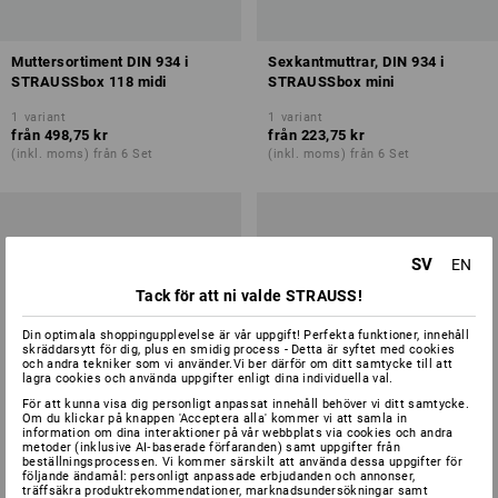
Muttersortiment DIN 934 i
Sexkantmuttrar, DIN 934 i
STRAUSSbox 118 midi
STRAUSSbox mini
1
variant
1
variant
från
498,75 kr
från
223,75 kr
(inkl. moms) från 6 Set
(inkl. moms) från 6 Set
SV
EN
Tack för att ni valde STRAUSS!
Din optimala shoppingupplevelse är vår uppgift! Perfekta funktioner, innehåll
skräddarsytt för dig, plus en smidig process - Detta är syftet med cookies
och andra tekniker som vi använder.Vi ber därför om ditt samtycke till att
lagra cookies och använda uppgifter enligt dina individuella val.
För att kunna visa dig personligt anpassat innehåll behöver vi ditt samtycke.
Om du klickar på knappen 'Acceptera alla' kommer vi att samla in
information om dina interaktioner på vår webbplats via cookies och andra
metoder (inklusive AI‑baserade förfaranden) samt uppgifter från
beställningsprocessen. Vi kommer särskilt att använda dessa uppgifter för
följande ändamål: personligt anpassade erbjudanden och annonser,
träffsäkra produktrekommendationer, marknadsundersökningar samt