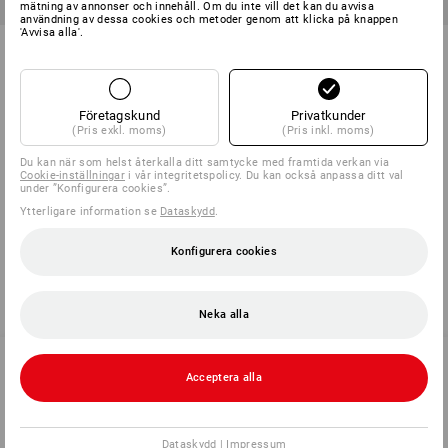
mätning av annonser och innehåll. Om du inte vill det kan du avvisa
användning av dessa cookies och metoder genom att klicka på knappen
'Avvisa alla'.
Hattmuttersortiment DIN 1587 i
Vingmuttrar amerik. form i
STRAUSSbox mini
STRAUSSbox mini
1
variant
1
variant
från
286,25 kr
från
261,25 kr
Företagskund
Privatkunder
(inkl. moms) från 6 Set
(inkl. moms) från 6 Set
(Pris exkl. moms)
(Pris inkl. moms)
Du kan när som helst återkalla ditt samtycke med framtida verkan via
Cookie-inställningar
i vår integritetspolicy. Du kan också anpassa ditt val
under ”Konfigurera cookies”.
Du har redan sett 6 av 6 artiklar.
Ytterligare information se
Dataskydd
.
Konfigurera cookies
Neka alla
Acceptera alla
SERVICE 040 694 90 01
Dataskydd
|
Impressum