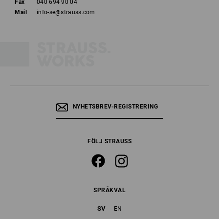
Fax
040 694 90 04
Mail
info-se@strauss.com
NYHETSBREV-REGISTRERING
FÖLJ STRAUSS
SPRÅKVAL
SV
EN