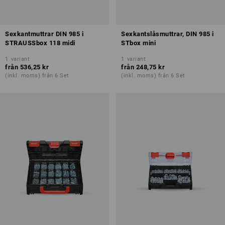
Sexkantmuttrar DIN 985 i
Sexkantslåsmuttrar, DIN 985 i
STRAUSSbox 118 midi
STbox mini
1
variant
1
variant
från
536,25 kr
från
248,75 kr
(inkl. moms) från 6 Set
(inkl. moms) från 6 Set