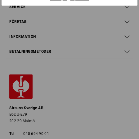
SERVICE
FÖRETAG
INFORMATION
BETALNINGSMETODER
Strauss Sverige AB
Box U-279
202 29 Malmö
Tel
040 694 90 01