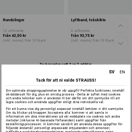
Rundslingor
Lyftband, tvåskikts
12
utförande
6
utförande
från
42,50 kr
från
93,75 kr
(inkl. moms) från 10 Styck
(inkl. moms) från 10 Styck
Du har redan sett 2 av 2 artiklar.
SV
EN
Tack för att ni valde STRAUSS!
Din optimala shoppingupplevelse är vår uppgift! Perfekta funktioner, innehåll
skräddarsytt för dig, plus en smidig process - Detta är syftet med cookies
och andra tekniker som vi använder.Vi ber därför om ditt samtycke till att
lagra cookies och använda uppgifter enligt dina individuella val.
För att kunna visa dig personligt anpassat innehåll behöver vi ditt samtycke.
Om du klickar på knappen 'Acceptera alla' kommer vi att samla in
information om dina interaktioner på vår webbplats via cookies och andra
metoder (inklusive AI‑baserade förfaranden) samt uppgifter från
SERVICE 040 694 90 01
beställningsprocessen. Vi kommer särskilt att använda dessa uppgifter för
följande ändamål: personligt anpassade erbjudanden och annonser,
träffsäkra produktrekommendationer, marknadsundersökningar samt