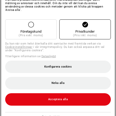
mätning av annonser och innehåll. Om du inte vill det kan du avvisa
användning av dessa cookies och metoder genom att klicka på knappen
SERVICE
'Avvisa alla'.
FÖRETAG
Företagskund
Privatkunder
INFORMATION
(Pris exkl. moms)
(Pris inkl. moms)
Du kan när som helst återkalla ditt samtycke med framtida verkan via
BETALNINGSMETODER
Cookie-inställningar
i vår integritetspolicy. Du kan också anpassa ditt val
under ”Konfigurera cookies”.
Ytterligare information se
Dataskydd
.
Konfigurera cookies
Neka alla
Strauss Sverige AB
Box U-279
Acceptera alla
202 29 Malmö
Tel
040 694 90 01