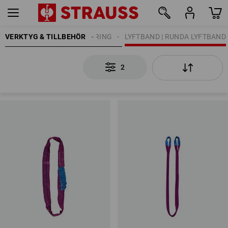
VERKTYG & TILLBEHÖR
LASTSÄKRING
LYFTBAND | RUNDA LYFTBAND
2
2