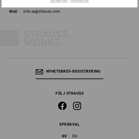
Dataskydd
|
Impressum
Fax
040 694 90 04
Mail
info-se@strauss.com
NYHETSBREV-REGISTRERING
FÖLJ STRAUSS
SPRÅKVAL
SV
EN