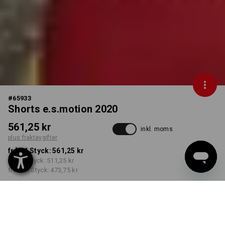
#
65933
Shorts e.s.motion 2020
561,25 kr
inkl. moms
plus fraktavgifter
från 1 Styck:
561,25 kr
från 5 Styck:
511,25 kr
från 20 Styck:
473,75 kr
Leveranstiden är ca 3–6
arbetsdagar
FÄRG
STORLEK