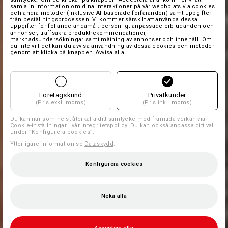
samla in information om dina interaktioner på vår webbplats via cookies
och andra metoder (inklusive AI‑baserade förfaranden) samt uppgifter
från beställningsprocessen. Vi kommer särskilt att använda dessa
uppgifter för följande ändamål: personligt anpassade erbjudanden och
annonser, träffsäkra produktrekommendationer,
marknadsundersökningar samt mätning av annonser och innehåll. Om
du inte vill det kan du avvisa användning av dessa cookies och metoder
genom att klicka på knappen 'Avvisa alla'.
Företagskund
Privatkunder
(Pris exkl. moms)
(Pris inkl. moms)
Du kan när som helst återkalla ditt samtycke med framtida verkan via
Cookie-inställningar
i vår integritetspolicy. Du kan också anpassa ditt val
under ”Konfigurera cookies”.
Ytterligare information se
Dataskydd
.
Konfigurera cookies
Neka alla