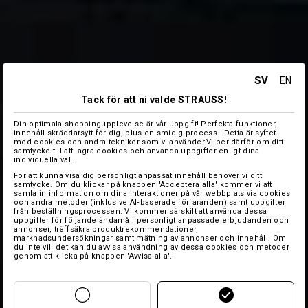
SV
EN
Tack för att ni valde STRAUSS!
Din optimala shoppingupplevelse är vår uppgift! Perfekta funktioner,
innehåll skräddarsytt för dig, plus en smidig process - Detta är syftet
med cookies och andra tekniker som vi använder.Vi ber därför om ditt
samtycke till att lagra cookies och använda uppgifter enligt dina
individuella val.
För att kunna visa dig personligt anpassat innehåll behöver vi ditt
samtycke. Om du klickar på knappen 'Acceptera alla' kommer vi att
samla in information om dina interaktioner på vår webbplats via cookies
och andra metoder (inklusive AI‑baserade förfaranden) samt uppgifter
från beställningsprocessen. Vi kommer särskilt att använda dessa
uppgifter för följande ändamål: personligt anpassade erbjudanden och
annonser, träffsäkra produktrekommendationer,
marknadsundersökningar samt mätning av annonser och innehåll. Om
du inte vill det kan du avvisa användning av dessa cookies och metoder
genom att klicka på knappen 'Avvisa alla'.