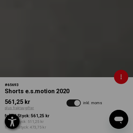
#
65693
Shorts e.s.motion 2020
561,25 kr
inkl. moms
plus fraktavgifter
från 1 Styck:
561,25 kr
från 5 Styck:
511,25 kr
från 20 Styck:
473,75 kr