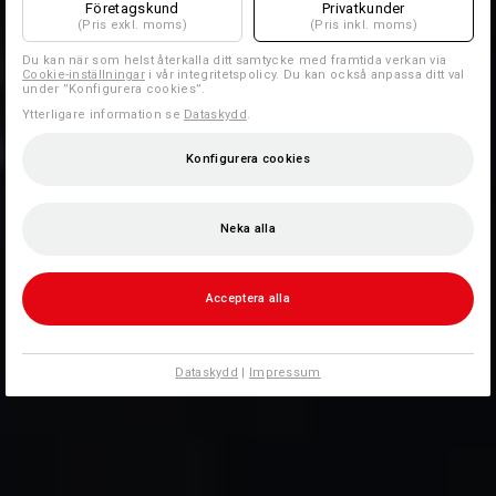
Företagskund
Privatkunder
(Pris exkl. moms)
(Pris inkl. moms)
Du kan när som helst återkalla ditt samtycke med framtida verkan via
Cookie-inställningar
i vår integritetspolicy. Du kan också anpassa ditt val
under ”Konfigurera cookies”.
Ytterligare information se
Dataskydd
.
Konfigurera cookies
Neka alla
Acceptera alla
Dataskydd
|
Impressum