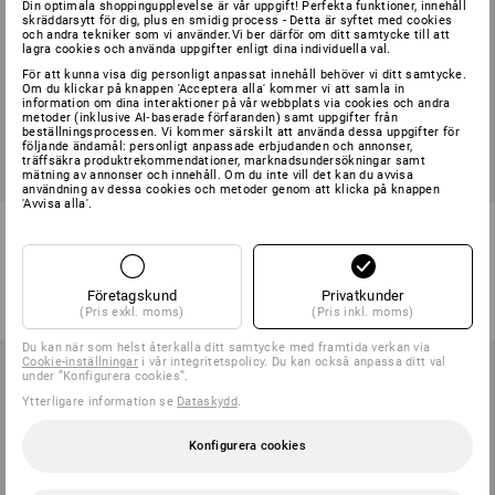
Din optimala shoppingupplevelse är vår uppgift! Perfekta funktioner, innehåll
skräddarsytt för dig, plus en smidig process - Detta är syftet med cookies
och andra tekniker som vi använder.Vi ber därför om ditt samtycke till att
lagra cookies och använda uppgifter enligt dina individuella val.
För att kunna visa dig personligt anpassat innehåll behöver vi ditt samtycke.
Om du klickar på knappen 'Acceptera alla' kommer vi att samla in
information om dina interaktioner på vår webbplats via cookies och andra
metoder (inklusive AI‑baserade förfaranden) samt uppgifter från
beställningsprocessen. Vi kommer särskilt att använda dessa uppgifter för
följande ändamål: personligt anpassade erbjudanden och annonser,
träffsäkra produktrekommendationer, marknadsundersökningar samt
mätning av annonser och innehåll. Om du inte vill det kan du avvisa
användning av dessa cookies och metoder genom att klicka på knappen
'Avvisa alla'.
Sweatshort e.s.e:pic
Shorts e.s.t:aktik light ripstop
7
färger
4
färger
från
198,75 kr
från
461,25 kr
Företagskund
Privatkunder
(inkl. moms) från 10 Styck
(inkl. moms) från 10 Styck
(Pris exkl. moms)
(Pris inkl. moms)
Du kan när som helst återkalla ditt samtycke med framtida verkan via
Cookie-inställningar
i vår integritetspolicy. Du kan också anpassa ditt val
under ”Konfigurera cookies”.
Ytterligare information se
Dataskydd
.
Konfigurera cookies