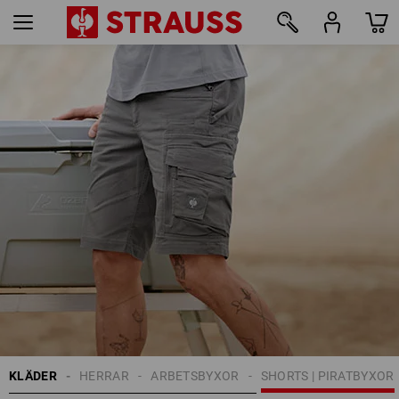
39
KLÄDER
HERRAR
ARBETSBYXOR
SHORTS | PIRATBYXOR