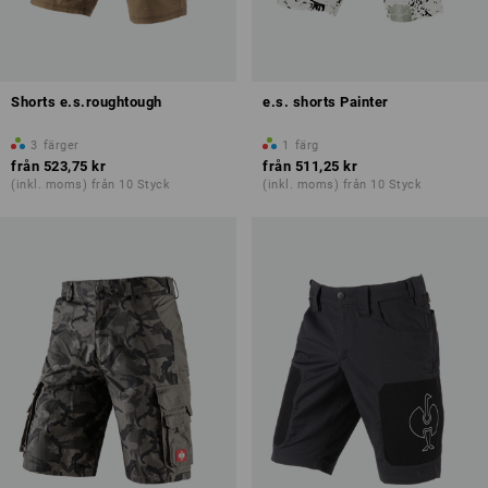
Shorts e.s.roughtough
e.s. shorts Painter
3
färger
1
färg
från
523,75 kr
från
511,25 kr
(inkl. moms) från 10 Styck
(inkl. moms) från 10 Styck