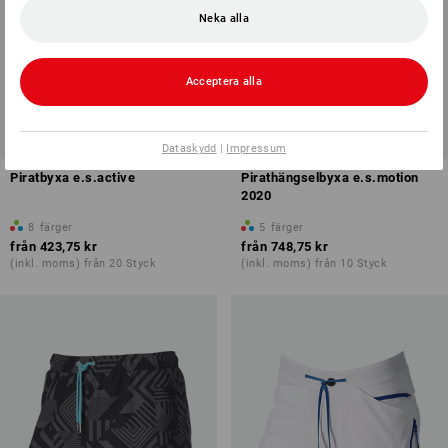
Neka alla
Acceptera alla
Dataskydd
|
Impressum
Piratbyxa e.s.active
Pirathängselbyxa e.s.motion
2020
8
färger
5
färger
från
423,75 kr
från
748,75 kr
(inkl. moms) från 20 Styck
(inkl. moms) från 10 Styck