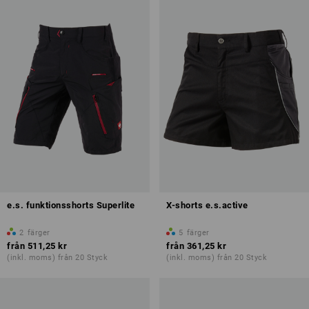
e.s. funktionsshorts Superlite
X-shorts e.s.active
2
färger
5
färger
från
511,25 kr
från
361,25 kr
(inkl. moms) från 20 Styck
(inkl. moms) från 20 Styck