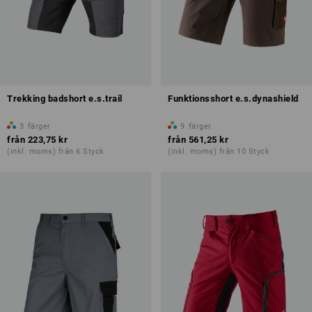
Trekking badshort e.s.trail
Funktionsshort e.s.dynashield
3
färger
9
färger
från
223,75 kr
från
561,25 kr
(inkl. moms) från 6 Styck
(inkl. moms) från 10 Styck