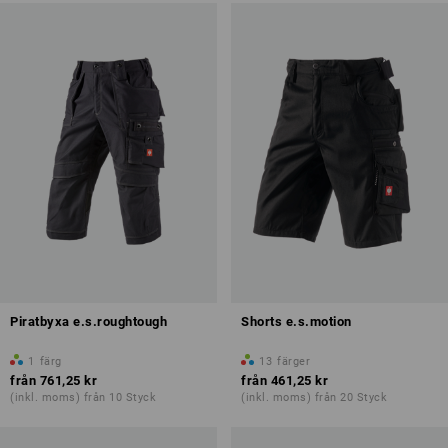
Piratbyxa e.s.roughtough
Shorts e.s.motion
1
färg
13
färger
från
761,25 kr
från
461,25 kr
(inkl. moms) från 10 Styck
(inkl. moms) från 20 Styck