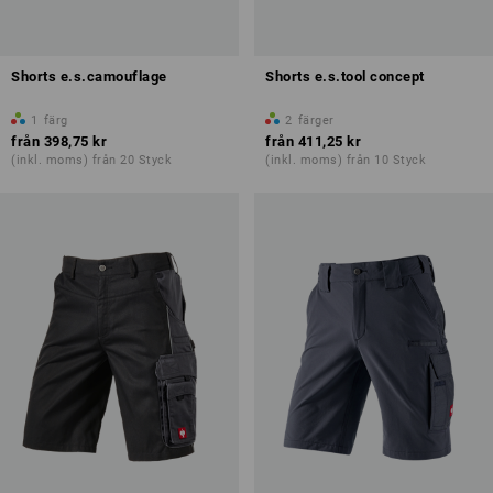
Shorts e.s.camouflage
Shorts e.s.tool concept
1
färg
2
färger
från
398,75 kr
från
411,25 kr
(inkl. moms) från 20 Styck
(inkl. moms) från 10 Styck