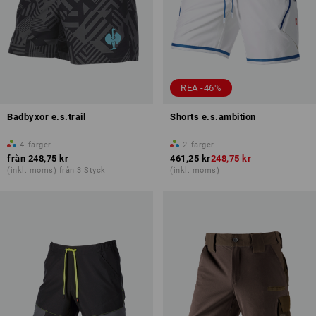
REA -46%
Badbyxor e.s.trail
Shorts e.s.ambition
4
färger
2
färger
från
248,75 kr
461,25 kr
248,75 kr
(inkl. moms) från 3 Styck
(inkl. moms)