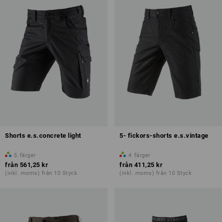
Shorts e.s.concrete light
5- fickors-shorts e.s.vintage
5
färger
4
färger
från
561,25 kr
från
411,25 kr
(inkl. moms) från 10 Styck
(inkl. moms) från 10 Styck