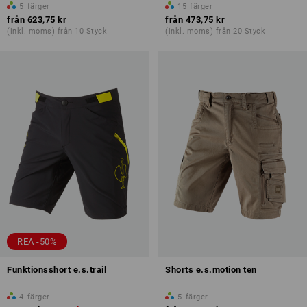
5
färger
15
färger
från
623,75 kr
från
473,75 kr
(inkl. moms) från 10 Styck
(inkl. moms) från 20 Styck
REA -50%
Funktionsshort e.s.trail
Shorts e.s.motion ten
4
färger
5
färger