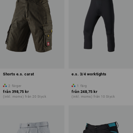
Shorts e.s. carat
e.s. 3/4 worktights
2
färger
1
färg
från
398,75 kr
från
248,75 kr
(inkl. moms) från 20 Styck
(inkl. moms) från 10 Styck