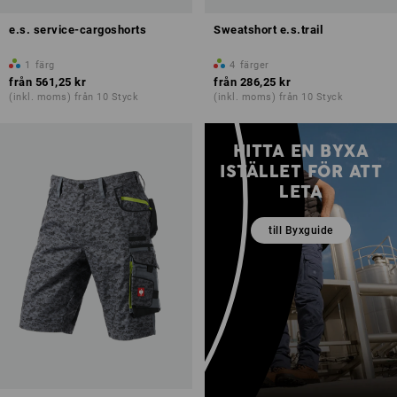
e.s. service-cargoshorts
Sweatshort e.s.trail
1
färg
4
färger
från
561,25 kr
från
286,25 kr
(inkl. moms) från 10 Styck
(inkl. moms) från 10 Styck
HITTA EN BYXA
ISTÄLLET FÖR ATT
LETA
till Byxguide