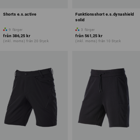
Shorts e.s.active
Funktionsshort e.s.dynashield
solid
9
färger
3
färger
från
386,25 kr
från
561,25 kr
(inkl. moms) från 20 Styck
(inkl. moms) från 10 Styck