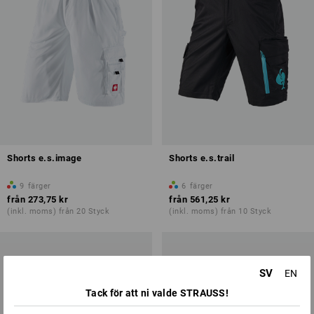
Shorts e.s.image
Shorts e.s.trail
9
färger
6
färger
från
273,75 kr
från
561,25 kr
(inkl. moms) från 20 Styck
(inkl. moms) från 10 Styck
SV
EN
Tack för att ni valde STRAUSS!