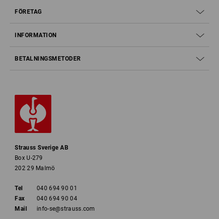
FÖRETAG
INFORMATION
BETALNINGSMETODER
Strauss Sverige AB
Box U-279
202 29 Malmö
Tel
040 694 90 01
Fax
040 694 90 04
Mail
info-se@strauss.com