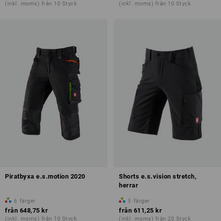
(inkl. moms) från 10 Styck
(inkl. moms) från 10 Styck
Piratbyxa e.s.motion 2020
Shorts e.s.vision stretch,
herrar
6
färger
5
färger
från
648,75 kr
från
611,25 kr
(inkl. moms) från 10 Styck
(inkl. moms) från 20 Styck