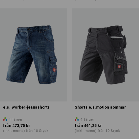
e.s. worker-jeansshorts
Shorts e.s.motion sommar
4
färger
4
färger
från
473,75 kr
från
461,25 kr
(inkl. moms) från 10 Styck
(inkl. moms) från 10 Styck