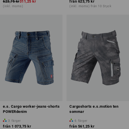
623,75 kr
311,25 kr
från
623,75 kr
(inkl. moms)
(inkl. moms) från 10 Styck
e.s. Cargo worker-jeans-shorts
Cargoshorts e.s.motion ten
POWERdenim
sommar
3
färger
6
färger
från
1 073,75 kr
från
561,25 kr