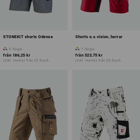
STONEKIT shorts Odense
Shorts e.s.vision, herrar
5
färger
7
färger
från
186,25 kr
från
523,75 kr
(inkl. moms) från 20 Styck
(inkl. moms) från 20 Styck