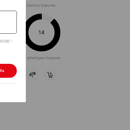
Samma features:
14
ningar
i
+2 ytterligare features
lla