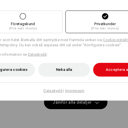
Samma features:
Samma features:
passande fickor
passande bälte
Företagskund
Privatkunder
(Pris exkl. moms)
(Pris inkl. moms)
15
15
r som helst återkalla ditt samtycke med framtida verkan via
Cookie-inställ
ritetspolicy. Du kan också anpassa ditt val under ”Konfigurera cookies”.
re information se
Dataskydd
.
+8 ytterligare features
+5 ytterligare features
igurera cookies
Neka alla
Acceptera a
Dataskydd
|
Impressum
Jämför alla detaljer