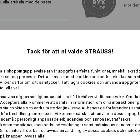
utan problem.
Ovanmaterial
65
%
Polyester
/
35
%
uella artikeln med de bästa
Mot den 
Skötselråd:
Maskintvätt 60 °C
Trumla torr
Kemtvätt möjlig
Tack för att ni valde STRAUSS!
!!! Säsongsartikel !!! Levereras en
särskilt för direkt fastsättning
ala shoppingupplevelse är vår uppgift! Perfekta funktioner, innehåll skrädd
 en smidig process - Detta är syftet med cookies och andra tekniker som v
1
Vi ber därför om ditt samtycke till att lagra cookies och använda uppgifter
/
2
mer
iduella val.
Profilering:
unna visa dig personligt anpassat innehåll behöver vi ditt samtycke. Om du 
Acceptera alla' kommer vi att samla in information om dina interaktioner p
ÄNNU MER PLATS
Designa själv
 via cookies och andra metoder (inklusive AI‑baserade förfaranden) sam
 från beställningsprocessen. Vi kommer särskilt att använda dessa uppgift
ändamål: personligt anpassade erbjudanden och annonser, träffsäkra
Pirat­hängselbyxa e.s.​motion
Piratbyxa e.s.​motion 2020
ekommendationer, marknadsundersökningar samt mätning av annonser oc
ktygsfickorna, som beställs separat, är en perfekt fickkomplette
2020
 Om du inte vill det kan du avvisa användning av dessa cookies och metod
och skapar mer utrymme för dina verktyg!
 på knappen 'Avvisa alla'.