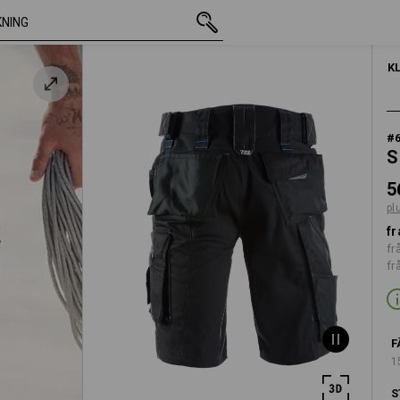
inkl. moms
561,25 kr
C40
plus fraktavgift
K
#
S
5
pl
fr
fr
fr
F
1
S