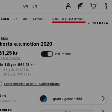
SV
EN
er
Styck
LÄDER
HERRAR
ARBETSBYXOR
SHORTS | PIRATBYXOR
<   
TILLBAKA
65533
horts e.s.motion 2020
61,25 kr
inkl. moms
us fraktavgifter
ån 1 Styck:
561,25 kr
ån 5 Styck:
511,25 kr
ån 20 Styck:
473,75 kr
Leveranstiden är ca 3–6 arbetsdagar
ÄRG
grafit / gentianablå
5 utförande
TORLEK