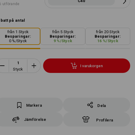
C40
6 utförande
batt på antal
från 1 Styck
från 5 Styck
från 20 Styck
Besparingar:
Besparingar:
Besparingar:
0
%/
Styck
9
%/
Styck
16
%/
Styck
I varukorgen
Styck
Markera
Dela
Jämförelse
Profilera