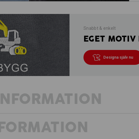
Snabbt & enkelt
EGET MOTIV 
Designa själv nu
INFORMATION
NFORMATION
GÖR KORT PROCES MED VÄRMEN
Prototypen för en modern arbetsbyxa 
bygger på samma geniala fickkoncept f