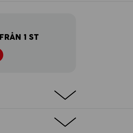
FRÅN 1 ST
i shortsversion. Shortsen e.s.motion 2020
ör att säkerställa att varje rörelse blir