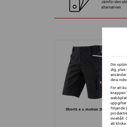
Jämför den akt
alternativen
ARBETSFICKOR -
ENKELA ATT FÄSTA
Breda bälteshällor med kardborrband, 
Din optim
av e.s.motion 2020-workerfickor
dig, plus
använder.
dina indiv
För att k
knappen '
webbplats
uppgifter
följande 
Shorts e.s.​motion 2020
produktr
Ver
innehåll.
att klicka