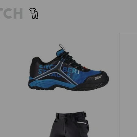
TCH
e.s. S1 skyddslågskor Merak