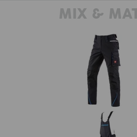
MIX & MA
Midjebyxa e.s.motion 2020