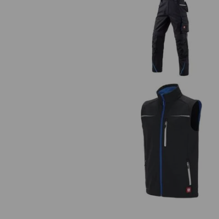
Hängselbyxa e.s.motion 2020
Softshellväst e.s.motion 2020