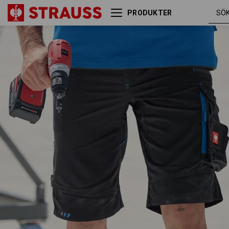
PRODUKTER
grafit /
Shorts e.s.motion 2020
gentianablå