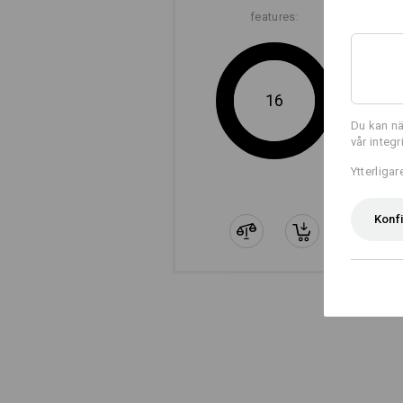
features:
16
Du kan nä
vår integ
Ytterliga
Konf