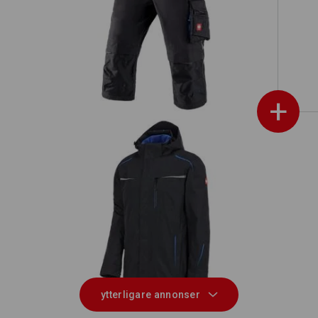
Piratbyxa e.s.motion 2020
+
3 i 1 funktionsjacka e.s.motion 2020,
herrar
ytterligare annonser