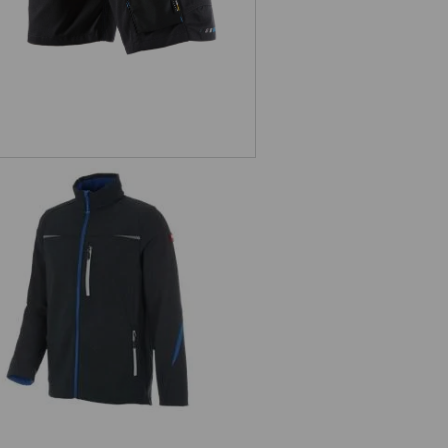
Softshelljacka e.s.motion 2020