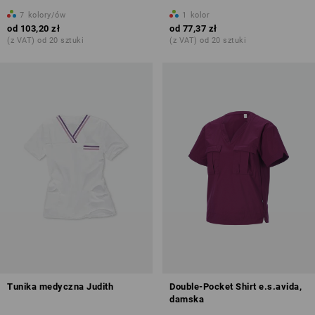
7
kolory/ów
1
kolor
od
103,20 zł
od
77,37 zł
(z VAT) od 20 sztuki
(z VAT) od 20 sztuki
Tunika medyczna Judith
Double-Pocket Shirt e.s.avida,
damska