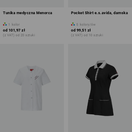
Tunika medyczna Menorca
Pocket Shirt e.s.avida, damska
1
kolor
5
kolory/ów
od
101,97 zł
od
99,51 zł
(z VAT) od 20 sztuki
(z VAT) od 10 sztuki