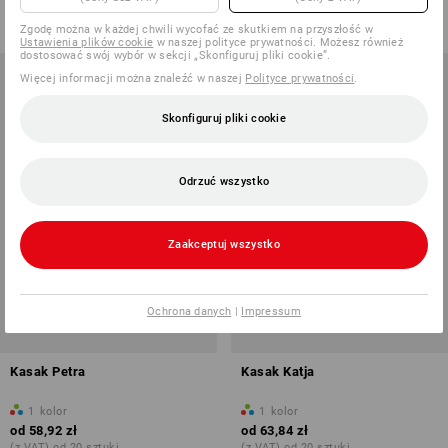
od
105,66 zł
od
90,90 zł
(z VAT) od 20 sztuki
(z VAT) od 20 sztuki
Zgodę można w każdej chwili wycofać ze skutkiem na przyszłość w
Ustawienia plików cookie
w naszej polityce prywatności. Możesz również
dostosować swój wybór w sekcji „Skonfiguruj pliki cookie”.
Więcej informacji można znaleźć w naszej
Polityce prywatności
.
Skonfiguruj pliki cookie
Odrzuć wszystko
Zaakceptuj wszystko
Ochrona danych
|
Impressum
Kasak Petra
Kasak Katja
1
kolor
1
kolor
od
58,92 zł
od
63,84 zł
(z VAT) od 20 sztuki
(z VAT) od 20 sztuki