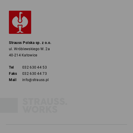
Strauss Polska sp. z o.o.
ul. Wróblewskiego W. 2a
40-214 Katowice
Tel
032 630 44 53
Faks
032 630 44 73
Mail
info@strauss.pl