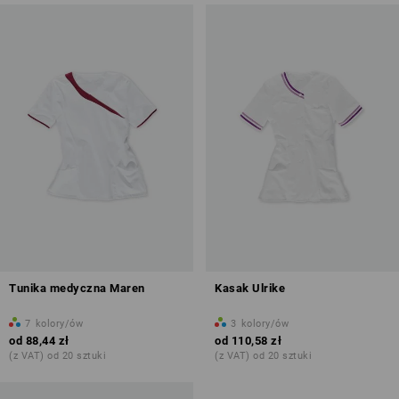
Tunika medyczna Maren
Kasak Ulrike
7
kolory/ów
3
kolory/ów
od
88,44 zł
od
110,58 zł
(z VAT) od 20 sztuki
(z VAT) od 20 sztuki