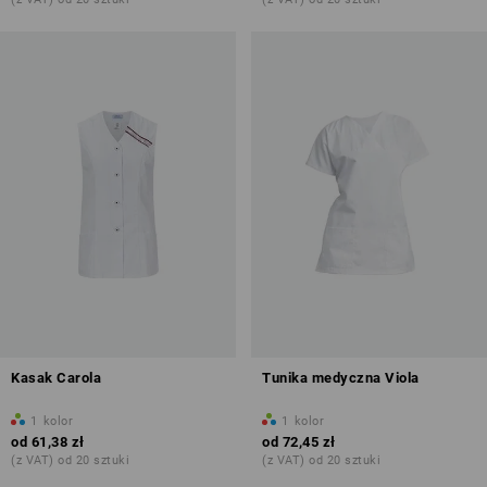
Kasak Carola
Tunika medyczna Viola
1
kolor
1
kolor
od
61,38 zł
od
72,45 zł
(z VAT) od 20 sztuki
(z VAT) od 20 sztuki