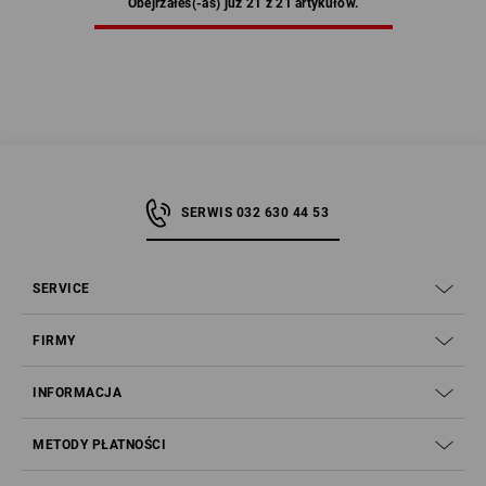
Obejrzałeś(-aś) już 21 z 21 artykułów.
SERWIS 032 630 44 53
SERVICE
FIRMY
INFORMACJA
METODY PŁATNOŚCI