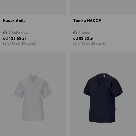
Kasak Anita
Tunika HACCP
8
kolory/ów
1
kolor
od
121,65 zł
od
83,52 zł
(z VAT) od 20 sztuki
(z VAT) od 20 sztuki