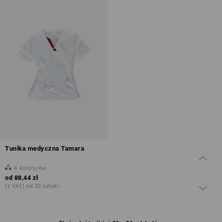
Tunika medyczna Tamara
4
kolory/ów
od
88,44 zł
(z VAT) od 20 sztuki