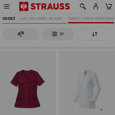
TY
ODZIEŻ
KOSZULKI | PULOWER | BLUZKI
TUNIKI | TUNIKI MEDYCZNE
21
21