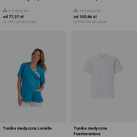
8
kolory/ów
10
kolory/ów
od
77,37 zł
od
105,66 zł
(z VAT) od 20 sztuki
(z VAT) od 20 sztuki
Tunika medyczna Lorielle
Tunika medyczna
Fuerteventura