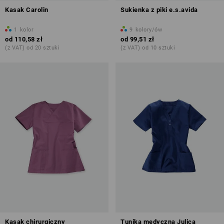
Kasak Carolin
Sukienka z piki e.s.avida
1
kolor
9
kolory/ów
od
110,58 zł
od
99,51 zł
(z VAT) od 20 sztuki
(z VAT) od 10 sztuki
Kasak chirurgiczny
Tunika medyczna Julica