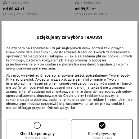
3
kolory/ów
5
kolory/ów
od
88,44 zł
od
99,51 zł
(z VAT) od 20 sztuki
(z VAT) od 10 sztuki
Dziękujemy za wybór STRAUSS!
Zależy nam na zapewnieniu Ci jak najlepszych doświadczeń zakupowych.
Prawidłowe działanie funkcji, dostosowanie treści do Twoich zainteresowań i
sprawny przebieg procesu zakupów – Takie są zadania plików cookie i innych
technologii, z których korzystamy.Dlatego prosimy o zgodę na
przechowywanie plików cookie i wykorzystywanie danych zgodnie z Twoimi
indywidualnymi preferencjami.
Aby móc wyświetlać Ci spersonalizowane treści, potrzebujemy Twojej zgody.
Klikając przycisk 'Akceptuj wszystko', zbierzemy informacje o Twoich
interakcjach na naszej stronie internetowej za pomocą plików cookie i innych
metod (w tym opartych na sztucznej inteligencji), a także dane z procesu
zamówienia. W szczególności wykorzystamy te dane do następujących celów:
spersonalizowane, dopasowane do Ciebie oferty i reklamy, precyzyjne
rekomendacje produktów, badania rynku oraz pomiar reklam i treści. Jeśli nie
chcesz tego, możesz sprzeciwić się zastosowaniu takich plików cookie i
metod, klikając przycisk 'Odrzuć wszystko'.
Tunika medyczna Susi
Kasak Andrea
Klient korporacyjny
Klient prywatny
10
kolory/ów
1
kolor
(Ceny bez VAT)
(Ceny z VAT)