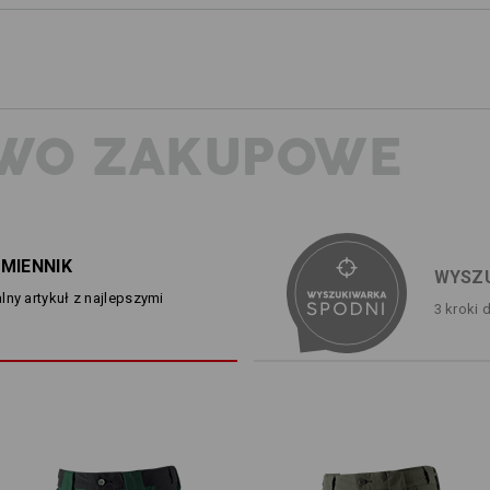
każdą outdoorową przygodę. Wyjątk
wysokowydajny materiał zachowuje 
temperaturach i po zamoczeniu. Ide
uprawiających trekking lub rafting, a
zawsze gotowi do wskoczenia do ch
Lekka, wygodna hybryda na lato z
WO ZAKUPOWE
dynamicznym designem, zapewni
przypadku niespodziewanego zm
ZAWSZE ŁATWO DOSTĘPNY!
OPIS
W zasięgu słuchu, a jednocześnie bezpiecz
MIENNIK
komórkowy jest dostosowana do różnych r
WYSZU
Lekkie, szybkoschnące szorty h
telefonu – także podczas pracy.
lny artykuł z najlepszymi
3 kroki 
szeroki, elastyczny pas ze 
2 kieszenie z przodu z wstawk
2 kieszenia na udach z patką,
na telefon komórkowy
2 oczka wewnątrz dla lepsz
Materiał:
Materiał wierzchni
100
%
Poliester
(
PRZEMYŚLANA HYBRYDA