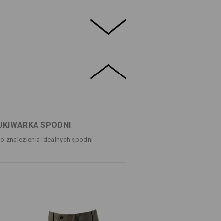
owo chłodzący, szybkoschnący,
stylowy wygląd nawet w wysokich
alne dla wszystkich osób podróżujących,
 także dla tych, którzy w pracy muszą być
łodnej wody.
 funkcjonalnymi kieszeniami i
ająca niezawodny komfort w
oknięcia!
DETALE
nie schowany: kieszeń na telefon
ozmiarów i zapewnia łatwy dostęp do
KIWARKA SPODNI
ybrydowe w modnym stylu outdoorowym
do znalezienia idealnych spodni
ściągaczem sznurkowym
ą z siatki
 obie z wewnętrzną kieszonką z siateczki
ego odprowadzania wody
ok. 122 g/m²)