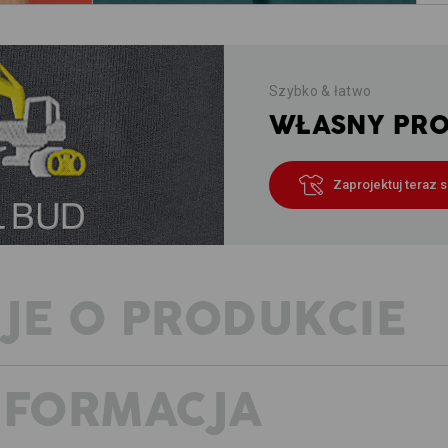
Szybko & łatwo
WŁASNY PROJ
Zaprojektuj teraz 
JE O PRODUKCIE
NFORMACJA
DO PRACY W WYSOKIEJ TEMPERA
I DESZCZU
Z trasy prosto do jeziora: ultralekkie 