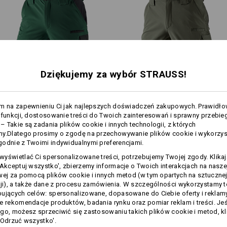
Wskazówki pielęgnacyjne:
Prać w pralce w temperaturze
ć wcale nie wyglądają jak strój kąpielowy: szorty trekkingowe d
40°C
dzały się w każdych warunkach. W wodzie, w suchych warunkac
Nie suszyć w suszarce
upale.
Nie czyścić na sucho
Dziękujemy za wybór STRAUSS!
Szorty funkcyjne e.s.​
Szorty funkcyjne e.s.​
am na zapewnieniu Ci jak najlepszych doświadczeń zakupowych. Prawidł
dynashield
dynashield solid
Personalizacja:
 funkcji, dostosowanie treści do Twoich zainteresowań i sprawny przebie
 Takie są zadania plików cookie i innych technologii, z których
Samodzielne
my.Dlatego prosimy o zgodę na przechowywanie plików cookie i wykorzy
odnie z Twoimi indywidualnymi preferencjami.
przygotowanie
Wspólne funkcje:
Wspólne funkcje:
yświetlać Ci spersonalizowane treści, potrzebujemy Twojej zgody. Klika
'Akceptuj wszystko', zbierzemy informacje o Twoich interakcjach na naszej
wej za pomocą plików cookie i innych metod (w tym opartych na sztuczne
cji), a także dane z procesu zamówienia. W szczególności wykorzystamy 
9
9
ujących celów: spersonalizowane, dopasowane do Ciebie oferty i reklamy
e rekomendacje produktów, badania rynku oraz pomiar reklam i treści. Jeśl
go, możesz sprzeciwić się zastosowaniu takich plików cookie i metod, kl
'Odrzuć wszystko'.