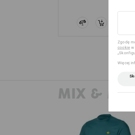
Zgodę mo
cookie
w 
„Skonfigu
Więcej in
Sko
MIX & MA