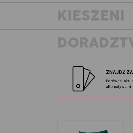
KIESZENI
DORADZT
ZNAJDŹ ZA
Porównaj aktua
alternatywami