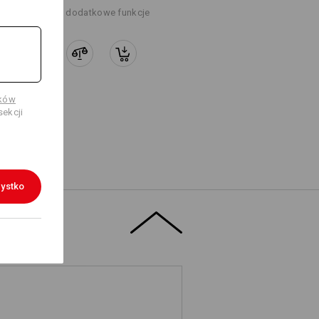
+9 dodatkowe funkcje
ików
ekcji
ystko