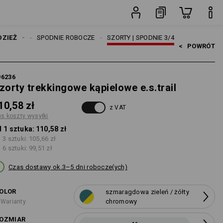
wysyłki
sztuka
ŻCZYŹNI
DZIEŻ
SPODNIE ROBOCZE
SZORTY | SPODNIE 3/4
<   
POWRÓT
96236
zorty trekkingowe kąpielowe e.s.trail
10,58 zł
z VAT
us koszty wysyłki
 1 sztuka:
110,58 zł
 3 sztuki:
105,66 zł
 6 sztuki:
99,51 zł
Czas dostawy ok.3–5 dni robocze(ych)
OLOR
szmaragdowa zieleń / żółty
chromowy
 Warianty
OZMIAR