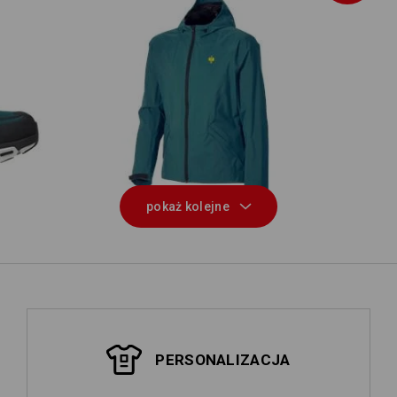
Kos
ow
Wiatrówka light-pack e.s.trail
pokaż kolejne
PERSONALIZACJA