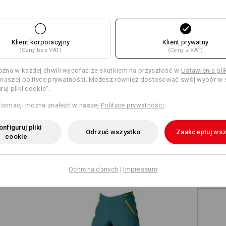
+11 dodatkowe funkcje
+10 dodatkowe funkcje
Klient korporacyjny
Klient prywatny
(Ceny bez VAT)
(Ceny z VAT)
żna w każdej chwili wycofać ze skutkiem na przyszłość w
Ustawienia pl
naszej polityce prywatności. Możesz również dostosować swój wybór w s
ruj pliki cookie”.
Porównaj wszystkie dane szczegółowe
formacji można znaleźć w naszej
Polityce prywatności
.
nfiguruj pliki
Odrzuć wszystko
Zaakceptuj wsz
cookie
TCH
Ochrona danych
|
Impressum