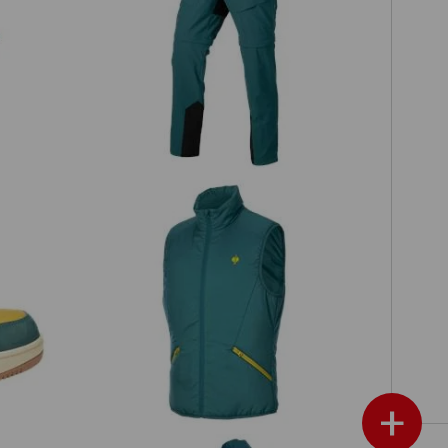
Spodnie funkcyjne z odpinanymi
l
nogawkami e.s.trail
oven
Kamizelka e.s.trail
+