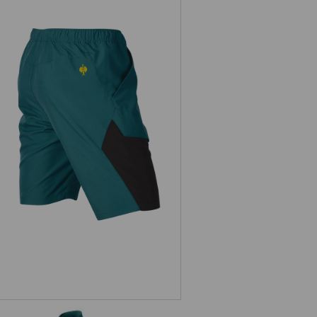
Szorty trekkingowe kąpielowe
e.s.trail