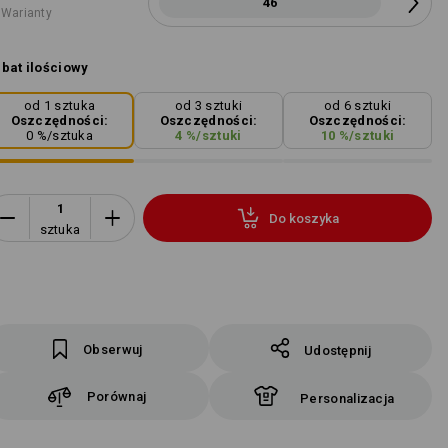
46
 Warianty
bat ilościowy
od 1 sztuka
od 3 sztuki
od 6 sztuki
Oszczędności:
Oszczędności:
Oszczędności:
0
%/
sztuka
4
%/
sztuki
10
%/
sztuki
Do koszyka
sztuka
Obserwuj
Udostępnij
Porównaj
Personalizacja