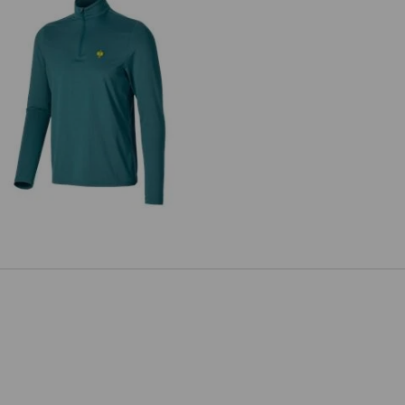
zulka funkc. ze stójką i dł. ręk. UV
e.s.trail