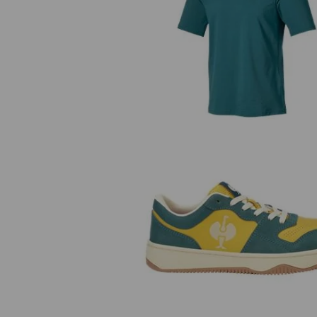
Koszulka funkcyjna UV e.s.trai
S1 Półbuty bezpieczne e.s. Eindh
low