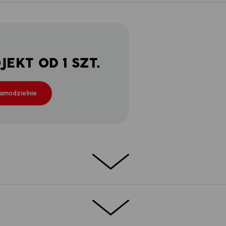
EKT OD 1 SZT.
samodzielnie
TURZE
szorty z kolekcji e.s.trail przygotują Cię na