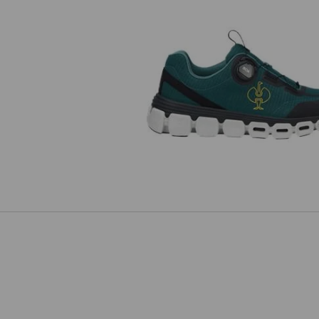
O1 Buty robocze e.s. Rexburg l