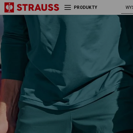
PRODUKTY
Szorty trekkingowe
szmaragdow
kąpielowe e.s.trail
zieleń / żółty
chromowy