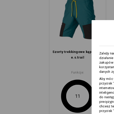
Idealne do nurkowania – cho
zaprojektowane tak, aby spraw
Szorty trekkingowe kąpielowe
Zależy n
e.s.​trail
działanie
zakupów –
korzysta
danych zg
Funkcje:
Aby móc w
przycisk 
interneto
inteligen
11
do następ
precyzyjn
chcesz te
przycisk 