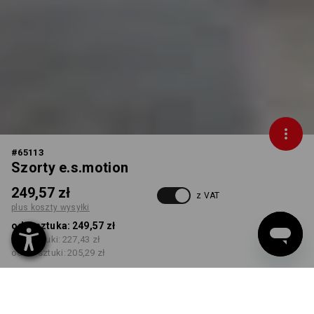
#
65113
Szorty e.s.motion
249,57 zł
z VAT
plus koszty wysyłki
od 1 sztuka:
249,57 zł
od 5 sztuki:
227,43 zł
od 20 sztuki:
205,29 zł
Czas dostawy ok.3–5 dni
robocze(ych)