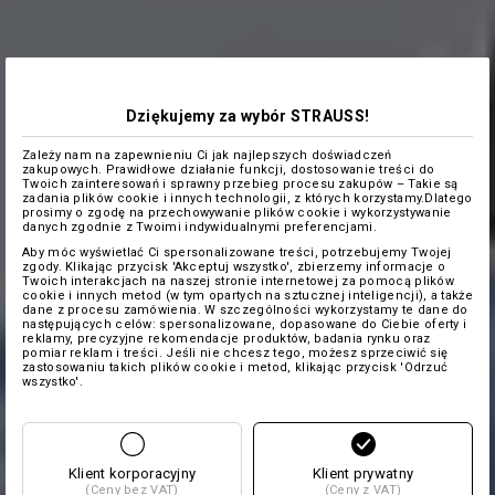
Dziękujemy za wybór STRAUSS!
Zależy nam na zapewnieniu Ci jak najlepszych doświadczeń
zakupowych. Prawidłowe działanie funkcji, dostosowanie treści do
Twoich zainteresowań i sprawny przebieg procesu zakupów – Takie są
zadania plików cookie i innych technologii, z których korzystamy.Dlatego
prosimy o zgodę na przechowywanie plików cookie i wykorzystywanie
danych zgodnie z Twoimi indywidualnymi preferencjami.
Aby móc wyświetlać Ci spersonalizowane treści, potrzebujemy Twojej
zgody. Klikając przycisk 'Akceptuj wszystko', zbierzemy informacje o
Twoich interakcjach na naszej stronie internetowej za pomocą plików
cookie i innych metod (w tym opartych na sztucznej inteligencji), a także
dane z procesu zamówienia. W szczególności wykorzystamy te dane do
następujących celów: spersonalizowane, dopasowane do Ciebie oferty i
reklamy, precyzyjne rekomendacje produktów, badania rynku oraz
pomiar reklam i treści. Jeśli nie chcesz tego, możesz sprzeciwić się
zastosowaniu takich plików cookie i metod, klikając przycisk 'Odrzuć
wszystko'.
Klient korporacyjny
Klient prywatny
(Ceny bez VAT)
(Ceny z VAT)