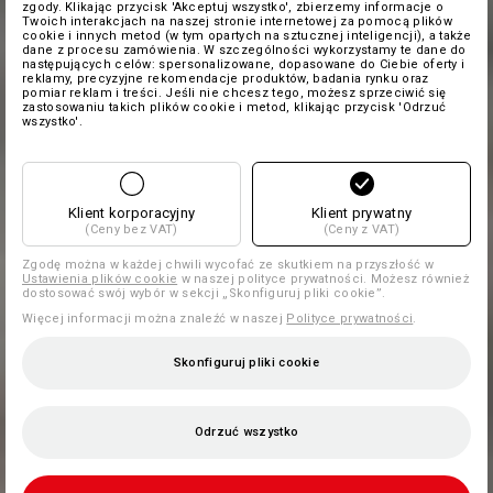
zgody. Klikając przycisk 'Akceptuj wszystko', zbierzemy informacje o
Twoich interakcjach na naszej stronie internetowej za pomocą plików
cookie i innych metod (w tym opartych na sztucznej inteligencji), a także
dane z procesu zamówienia. W szczególności wykorzystamy te dane do
następujących celów: spersonalizowane, dopasowane do Ciebie oferty i
reklamy, precyzyjne rekomendacje produktów, badania rynku oraz
pomiar reklam i treści. Jeśli nie chcesz tego, możesz sprzeciwić się
zastosowaniu takich plików cookie i metod, klikając przycisk 'Odrzuć
wszystko'.
Klient korporacyjny
Klient prywatny
(Ceny bez VAT)
(Ceny z VAT)
Zgodę można w każdej chwili wycofać ze skutkiem na przyszłość w
Ustawienia plików cookie
w naszej polityce prywatności. Możesz również
dostosować swój wybór w sekcji „Skonfiguruj pliki cookie”.
Więcej informacji można znaleźć w naszej
Polityce prywatności
.
Skonfiguruj pliki cookie
Odrzuć wszystko