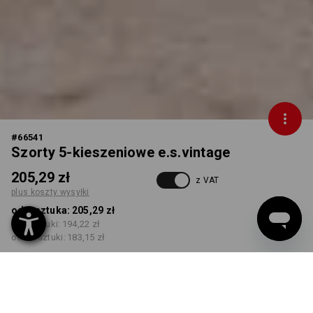
#
66541
Szorty 5-kieszeniowe e.s.vintage
205,29 zł
z VAT
plus koszty wysyłki
od 1 sztuka:
205,29 zł
od 3 sztuki:
194,22 zł
od 10 sztuki:
183,15 zł
Czas dostawy ok.3–5 dni
robocze(ych)
KOLOR
ROZMIAR