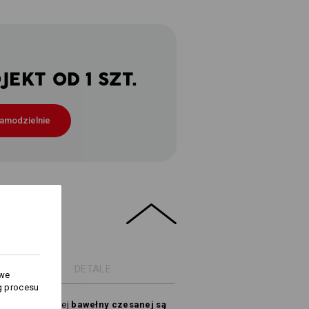
EKT OD 1 SZT.
samodzielnie
DETALE
owe
g procesu
wykonane zczystej
bawełny czesanej są