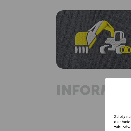
INFORMAC
Zależy n
działanie
zakupów –