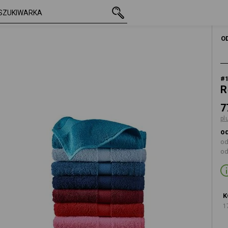
z VAT
77,37 zł
czerwony
plus koszty wysyłki
O
#
R
7
pl
od
od
od
K
1