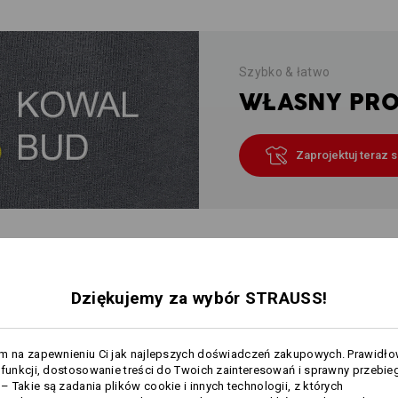
Szybko & łatwo
WŁASNY PROJ
Zaprojektuj teraz 
JE O PRODUKCIE
Dziękujemy za wybór STRAUSS!
OPIS
am na zapewnieniu Ci jak najlepszych doświadczeń zakupowych. Prawidł
 funkcji, dostosowanie treści do Twoich zainteresowań i sprawny przebie
 Takie są zadania plików cookie i innych technologii, z których
Te wysokiej jakości ręczniki frotte 