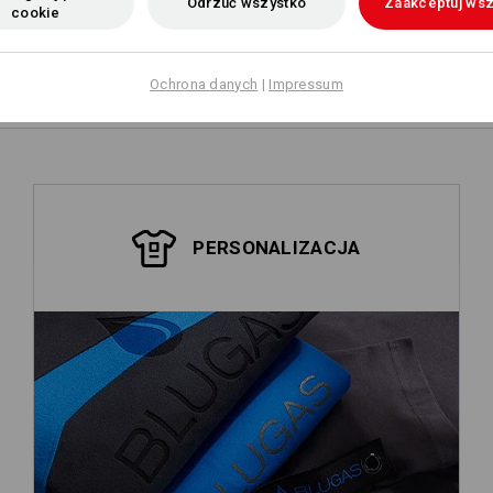
Odrzuć wszystko
Zaakceptuj wsz
cookie
Samodzielne
przygotowanie
Ochrona danych
|
Impressum
PERSONALIZACJA