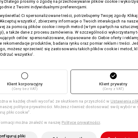
my.Dlatego prosimy o zgodę na przechowywanie plików cookie i wykorzy
wyjątkowo miękkie, wytrzymałe o
odnie z Twoimi indywidualnymi preferencjami.
kurczenie.
Dzięki wysokiej gramatur
yświetlać Ci spersonalizowane treści, potrzebujemy Twojej zgody. Klika
chłonna i szczególnie przyjemna w d
'Akceptuj wszystko', zbierzemy informacje o Twoich interakcjach na naszej
klientów tą cudowną jakością.
wej za pomocą plików cookie i innych metod (w tym opartych na sztuczne
Rozmiar: 140 x 70 cm
cji), a także dane z procesu zamówienia. W szczególności wykorzystamy 
ujących celów: spersonalizowane, dopasowane do Ciebie oferty i reklamy
Aby nadać ręcznikom osobisty charak
e rekomendacje produktów, badania rynku oraz pomiar reklam i treści. Jeśl
Twoje imię lub logo firmy.
go, możesz sprzeciwić się zastosowaniu takich plików cookie i metod, kl
'Odrzuć wszystko'.
Materiał:
Materiał wierzchni
100
%
Bawełna
(
Wskazówki pielęgnacyjne:
Prać w pralce w temperaturze
60°C
Klient korporacyjny
Klient prywatny
(Ceny bez VAT)
(Ceny z VAT)
Suszyć w suszarce
Nie czyścić na sucho
żna w każdej chwili wycofać ze skutkiem na przyszłość w
Ustawienia pl
naszej polityce prywatności. Możesz również dostosować swój wybór w s
ruj pliki cookie”.
formacji można znaleźć w naszej
Polityce prywatności
.
nfiguruj pliki
Personalizacja: