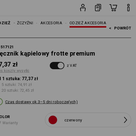
sztuka
DZIEŻ
MĘŻCZYŹNI
AKCESORIA
ODZIEŻ AKCESORIA
<   
POWRÓT
1517121
ęcznik kąpielowy frotte premium
7,37 zł
z VAT
us koszty wysyłki
 1 sztuka:
77,37 zł
 5 sztuki:
74,91 zł
 20 sztuki:
72,45 zł
Czas dostawy ok.3–5 dni robocze(ych)
OLOR
czerwony
7 Warianty