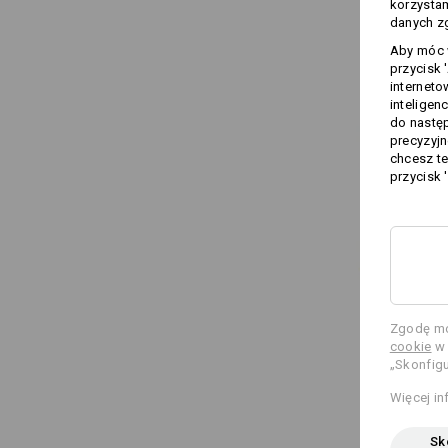
korzysta
danych zg
Aby móc w
przycisk 
interneto
inteligen
do następ
precyzyjn
chcesz te
przycisk 
Zgodę mo
cookie
w 
„Skonfigu
Więcej in
Sko