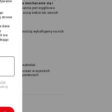
stywanie
raz odporne na mechacenie się i
ze materiału tkanina jest wyjątkowo
jąc
otyku. Rozpieszczaj siebie lub swoich
 stronie
j
te dane
,
ter, z przyjemnością wyhaftujemy na nich
i nie
ikając
ok. 540 g/m²)
Nie wybielać
Prasować w wysokich
temperaturach
ików
ekcji