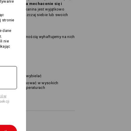
stywanie
raz odporne na mechacenie się i
ze materiału tkanina jest wyjątkowo
jąc
otyku. Rozpieszczaj siebie lub swoich
 stronie
j
te dane
,
ter, z przyjemnością wyhaftujemy na nich
i nie
ikając
ok. 540 g/m²)
Nie wybielać
Prasować w wysokich
temperaturach
ików
ekcji