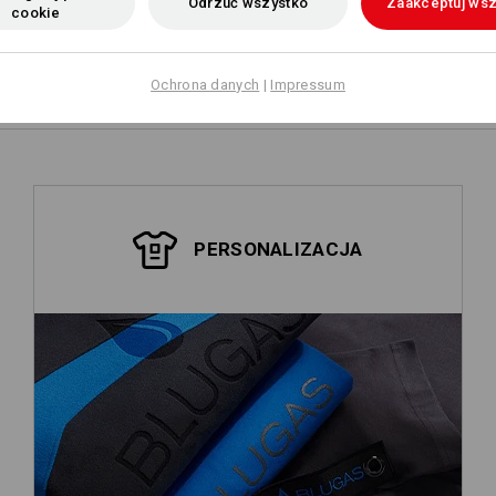
Odrzuć wszystko
Zaakceptuj wsz
cookie
Samodzielne
przygotowanie
Ochrona danych
|
Impressum
PERSONALIZACJA