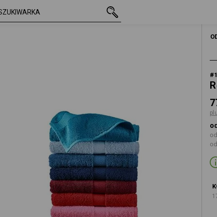
z VAT
77,37 zł
turkusowy
plus koszty wysyłki
O
#
R
7
pl
od
od
od
K
1