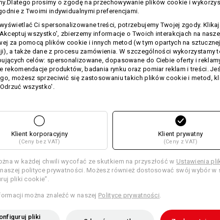
my.Dlatego prosimy o zgodę na przechowywanie plików cookie i wykorzy
wyjątkowo miękkie, wytrzymałe o
odnie z Twoimi indywidualnymi preferencjami.
kurczenie.
Dzięki wysokiej gramatur
yświetlać Ci spersonalizowane treści, potrzebujemy Twojej zgody. Klika
chłonna i szczególnie przyjemna w d
'Akceptuj wszystko', zbierzemy informacje o Twoich interakcjach na naszej
klientów tą cudowną jakością.
wej za pomocą plików cookie i innych metod (w tym opartych na sztuczne
Rozmiar: 140 x 70 cm
cji), a także dane z procesu zamówienia. W szczególności wykorzystamy 
ujących celów: spersonalizowane, dopasowane do Ciebie oferty i reklamy
Aby nadać ręcznikom osobisty charak
e rekomendacje produktów, badania rynku oraz pomiar reklam i treści. Jeśl
Twoje imię lub logo firmy.
go, możesz sprzeciwić się zastosowaniu takich plików cookie i metod, kl
'Odrzuć wszystko'.
Materiał:
Materiał wierzchni
100
%
Bawełna
(
Wskazówki pielęgnacyjne:
Prać w pralce w temperaturze
60°C
Klient korporacyjny
Klient prywatny
(Ceny bez VAT)
(Ceny z VAT)
Suszyć w suszarce
Nie czyścić na sucho
żna w każdej chwili wycofać ze skutkiem na przyszłość w
Ustawienia pl
naszej polityce prywatności. Możesz również dostosować swój wybór w s
ruj pliki cookie”.
formacji można znaleźć w naszej
Polityce prywatności
.
nfiguruj pliki
Personalizacja: