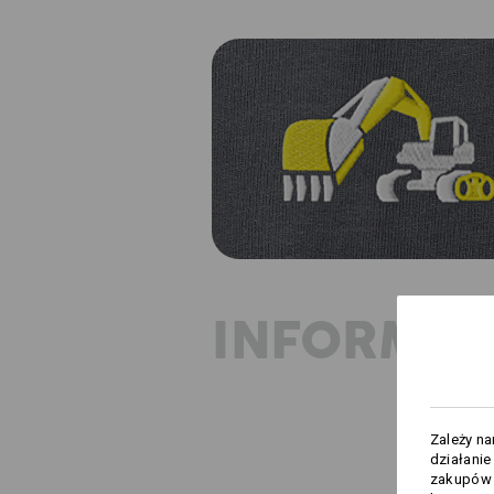
INFORMAC
Zależy n
działanie
zakupów –