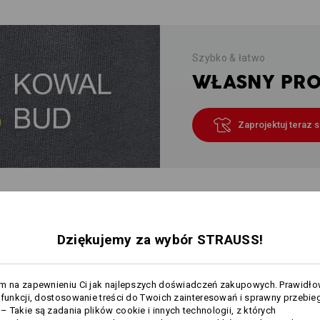
Szybko & łatwo
WŁASNY PROJ
Zaprojektuj teraz 
JE O PRODUKCIE
Dziękujemy za wybór STRAUSS!
OPIS
am na zapewnieniu Ci jak najlepszych doświadczeń zakupowych. Prawidł
 funkcji, dostosowanie treści do Twoich zainteresowań i sprawny przebie
 Takie są zadania plików cookie i innych technologii, z których
Te wysokiej jakości ręczniki frotte 