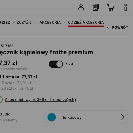
sztuka
DZIEŻ
MĘŻCZYŹNI
AKCESORIA
ODZIEŻ AKCESORIA
<   
POWRÓT
1517183
ęcznik kąpielowy frotte premium
7,37 zł
z VAT
us koszty wysyłki
 1 sztuka:
77,37 zł
 5 sztuki:
74,91 zł
 20 sztuki:
72,45 zł
Czas dostawy ok.3–5 dni robocze(ych)
OLOR
turkusowy
7 Warianty