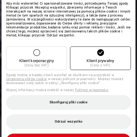
Aby móc wyświetlać Ci spersonalizowane treści, potrzebujemy Twojej zgody.
Klikając przycisk 'Akceptuj wszystko', zbierzemy informacje o Twoich
interakcjach na naszej stronie internetowej za pomocą plików cookie i innych
metod (w tym opartych na sztucznej inteligencji), a także dane z procesu
zamówienia. W szczególności wykorzystamy te dane do następujących celów:
spersonalizowane, dopasowane do Ciebie oferty i reklamy, precyzyjne
rekomendacje produktów, badania rynku oraz pomiar reklam i treści. Jeśli nie
chcesz tego, możesz sprzeciwić się zastosowaniu takich plików cookie i
metod, klikając przycisk 'Odrzuć wszystko'.
Klient korporacyjny
Klient prywatny
(Ceny bez VAT)
(Ceny z VAT)
Zgodę można w każdej chwili wycofać ze skutkiem na przyszłość w
Ustawienia plików cookie
w naszej polityce prywatności. Możesz również
dostosować swój wybór w sekcji „Skonfiguruj pliki cookie”.
Więcej informacji można znaleźć w naszej
Polityce prywatności
.
Skonfiguruj pliki cookie
Odrzuć wszystko