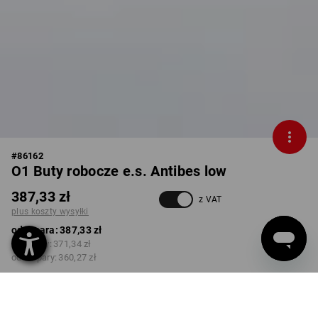
#
86162
O1 Buty robocze e.s. Antibes low
387,33 zł
z VAT
plus koszty wysyłki
od 1 para:
387,33 zł
od 3 pary:
371,34 zł
od 10 pary:
360,27 zł
Czas dostawy ok.3–5 dni
robocze(ych)