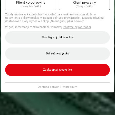
Klient korporacyjny
Klient prywatny
(Ceny bez VAT)
(Ceny z VAT)
Zgodę można w każdej chwili wycofać ze skutkiem na przyszłość w
Ustawienia plików cookie
w naszej polityce prywatności. Możesz również
dostosować swój wybór w sekcji „Skonfiguruj pliki cookie”.
Więcej informacji można znaleźć w naszej
Polityce prywatności
.
Skonfiguruj pliki cookie
Odrzuć wszystko
Zaakceptuj wszystko
Ochrona danych
|
Impressum