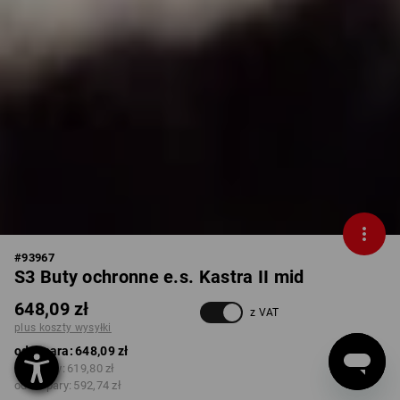
#
93967
S3 Buty ochronne e.s. Kastra II mid
648,09 zł
z VAT
plus koszty wysyłki
od 1 para:
648,09 zł
od 3 pary:
619,80 zł
od 10 pary:
592,74 zł