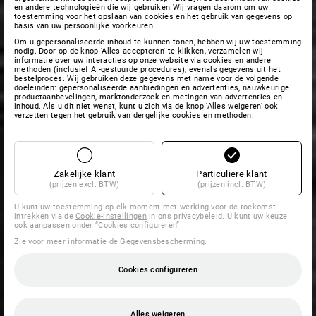
en andere technologieën die wij gebruiken.Wij vragen daarom om uw
toestemming voor het opslaan van cookies en het gebruik van gegevens op
basis van uw persoonlijke voorkeuren.
Om u gepersonaliseerde inhoud te kunnen tonen, hebben wij uw toestemming
nodig. Door op de knop 'Alles accepteren' te klikken, verzamelen wij
informatie over uw interacties op onze website via cookies en andere
methoden (inclusief AI-gestuurde procedures), evenals gegevens uit het
bestelproces. Wij gebruiken deze gegevens met name voor de volgende
doeleinden: gepersonaliseerde aanbiedingen en advertenties, nauwkeurige
productaanbevelingen, marktonderzoek en metingen van advertenties en
inhoud. Als u dit niet wenst, kunt u zich via de knop 'Alles weigeren' ook
verzetten tegen het gebruik van dergelijke cookies en methoden.
Zakelijke klant
Particuliere klant
(prijzen excl. BTW)
(prijzen incl. BTW)
U kunt uw toestemming op elk moment met werking voor de toekomst
intrekken via de
Cookie-instellingen
in ons privacybeleid. U kunt uw keuze
ook aanpassen onder “Cookies configureren”.
Zie voor meer informatie
de Gegevensbescherming
.
Cookies configureren
Alles weigeren