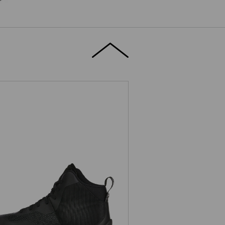
S1PS Veiligheidsschoenen e.s.
Marseille mid