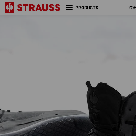
PRODUCTS
S1PS Veiligheidsschoenen e.s.
zwar
Marseille mid