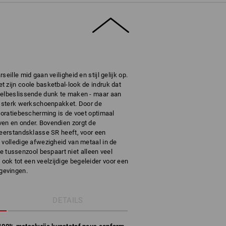
eille mid gaan veiligheid en stijl gelijk op.
 zijn coole basketbal-look de indruk dat
pelbeslissende dunk te maken - maar aan
en sterk werkschoenpakket. Door de
rforatiebescherming is de voet optimaal
en en onder. Bovendien zorgt de
weerstandsklasse SR heeft, voor een
 volledige afwezigheid van metaal in de
ussenzool bespaart niet alleen veel
ok tot een veelzijdige begeleider voor een
gevingen.
DETAILS