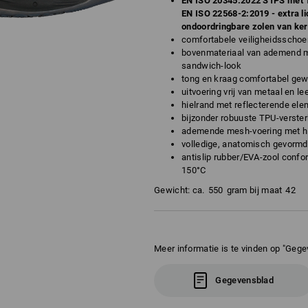
EN ISO 20345:2022 S1PS met 1
EN ISO 22568-2:2019 - extra li
ondoordringbare zolen van ker
comfortabele veiligheidsschoen
bovenmateriaal van ademend m
sandwich-look
tong en kraag comfortabel gew
uitvoering vrij van metaal en le
hielrand met reflecterende el
bijzonder robuuste TPU-verste
ademende mesh-voering met hie
volledige, anatomisch gevormd
antislip rubber/EVA-zool confor
150°C
Gewicht: ca.
550
gram bij maat
42
Meer informatie is te vinden op "Gege
Gegevensblad