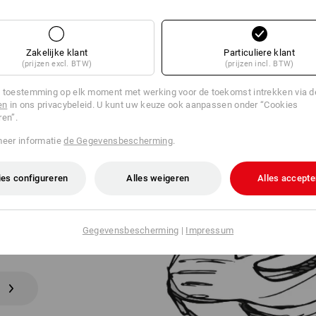
Zakelijke klant
Particuliere klant
(prijzen excl. BTW)
(prijzen incl. BTW)
 toestemming op elk moment met werking voor de toekomst intrekken via 
en
in ons privacybeleid. U kunt uw keuze ook aanpassen onder “Cookies
ren”.
meer informatie
de Gegevensbescherming
.
NAAR HET
HOEISEL
es configureren
Alles weigeren
Alles accepte
l? Vertel ons gewoon uw
Gegevensbescherming
|
Impressum
hoenenzoeker bepaalt uw
r