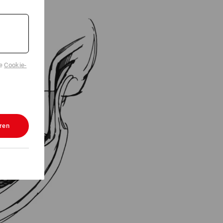
de
Cookie-
ren