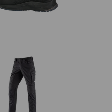
Werkbroek e.s.concrete light