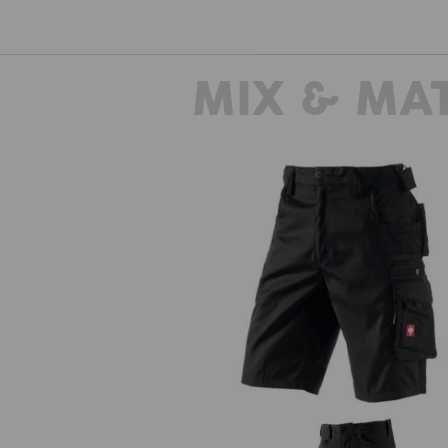
MIX & MA
Short e.s.motion