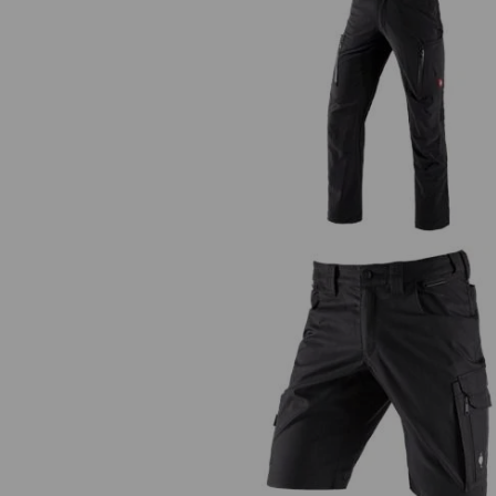
Cargobroek e.s.vision stretch, he
Short e.s.concrete light