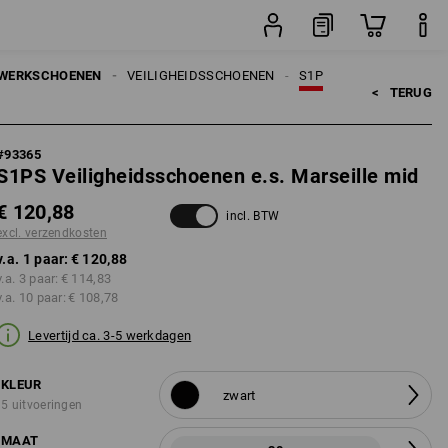
paar
WERKSCHOENEN
VEILIGHEIDSSCHOENEN
S1P
<   
TERUG
#
93365
S1PS Veiligheidsschoenen e.s. Marseille mid
€ 120,88
incl. BTW
excl. verzendkosten
v.a. 1 paar:
€ 120,88
v.a. 3 paar:
€ 114,83
v.a. 10 paar:
€ 108,78
Levertijd ca. 3-5 werkdagen
KLEUR
zwart
5 uitvoeringen
MAAT