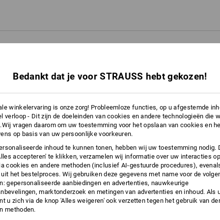
ES
Bedankt dat je voor STRAUSS hebt gekozen!
ZOEKER
le winkelervaring is onze zorg! Probleemloze functies, op u afgestemde in
l verloop - Dit zijn de doeleinden van cookies en andere technologieën die w
ar het perfecte schoeisel
.Wij vragen daarom om uw toestemming voor het opslaan van cookies en he
ens op basis van uw persoonlijke voorkeuren.
rsonaliseerde inhoud te kunnen tonen, hebben wij uw toestemming nodig. 
Alles accepteren' te klikken, verzamelen wij informatie over uw interacties o
ia cookies en andere methoden (inclusief AI-gestuurde procedures), evenal
uit het bestelproces. Wij gebruiken deze gegevens met name voor de volge
n: gepersonaliseerde aanbiedingen en advertenties, nauwkeurige
nbevelingen, marktonderzoek en metingen van advertenties en inhoud. Als u 
t u zich via de knop 'Alles weigeren' ook verzetten tegen het gebruik van der
en methoden.