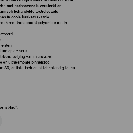
00% metaalvrije kunststof neus conform
cht, met carbonvezels versterkt en
amisch behandelde textielvezels
en in coole basketbal-style
esh met transparant polyamide-net in
atteerd
er
ementen
rking op de neus
lversteviging van microvezel
e en uitneembare binnenzool
m SR, antistatisch en hittebestendig tot ca.
vensblad".