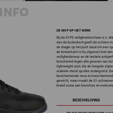
INFO
DE MVP OP HET WERK
Bij de S1PS veiligheidsschoen e.s. Mars
Aan de buitenkant geeft de schoen met
de drager op het punt staat om een s
de binnenkant is hij uitgerust met e
veiligheidsneus en de textiele antipe
beschermd tegen alle gevaren van bov
lightweight-zool, die de hoogste slip
stabiele stand op elke ondergrond. De
beschermende neus en beschermende t
gewicht, maar maakt de S1-schoenen o
breed scala aan branches en werkom
BESCHRIJVING