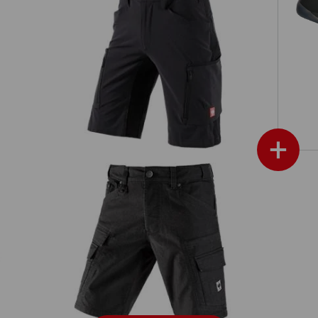
ren
Short e.s.vision stretch, heren
+
Cargoshort e.s.vintage