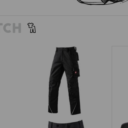
TCH
Werkbroek e.s.motion