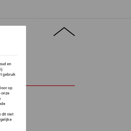
houd en
ij
t gebruik
Door op
p onze
s
nde
dit niet
gelijke