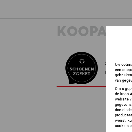
KOOPADVI
SCHOENEN
Uw optima
een soepe
In 3 stappen na
gebruiken
van gegev
Om u gepe
de knop '
website v
gegevens 
doeleinde
productaa
wenst, kun
cookies 