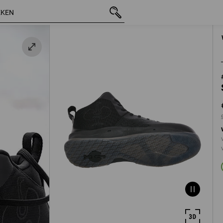
incl. BTW
€ 120,88
38
t
excl. verzendkosten