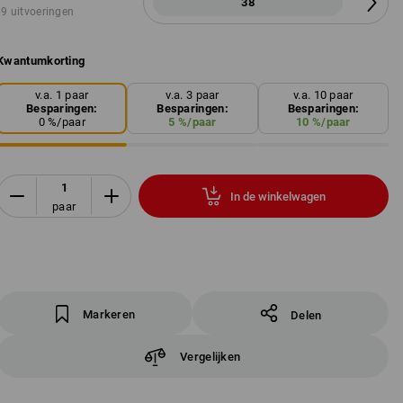
38
9 uitvoeringen
Kwantumkorting
v.a. 1 paar
v.a. 3 paar
v.a. 10 paar
Besparingen:
Besparingen:
Besparingen:
0
%/
paar
5
%/
paar
10
%/
paar
In de winkelwagen
paar
Markeren
Delen
Vergelijken