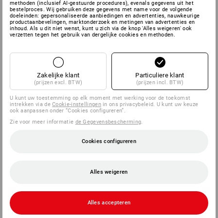
methoden (inclusief AI-gestuurde procedures), evenals gegevens uit het
bestelproces. Wij gebruiken deze gegevens met name voor de volgende
doeleinden: gepersonaliseerde aanbiedingen en advertenties, nauwkeurige
productaanbevelingen, marktonderzoek en metingen van advertenties en
inhoud. Als u dit niet wenst, kunt u zich via de knop 'Alles weigeren' ook
verzetten tegen het gebruik van dergelijke cookies en methoden.
Zakelijke klant
Particuliere klant
(prijzen excl. BTW)
(prijzen incl. BTW)
U kunt uw toestemming op elk moment met werking voor de toekomst
intrekken via de
Cookie-instellingen
in ons privacybeleid. U kunt uw keuze
ook aanpassen onder “Cookies configureren”.
Zie voor meer informatie
de Gegevensbescherming
.
Cookies configureren
Alles weigeren
Alles accepteren