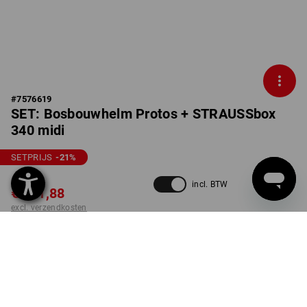
#
7576619
SET: Bosbouwhelm Protos + STRAUSSbox
340 midi
SETPRIJS
-21
%
€ 306,86
incl. BTW
€ 241,88
excl. verzendkosten
Levertijd ca. 3-5 werkdagen
KLEUR
MAAT
9
kiezen
kiezen