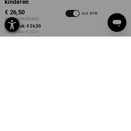
kinderen
€ 26,50
incl. BTW
excl. verzendkosten
v.a. 1 stuk:
€ 26,50
v.a. 3 stuks:
€ 25,29
v.a. 10 stuks:
€ 24,08
Levertijd ca. 3-5 werkdagen
KLEUR
MAAT
98/104
kiezen
kiezen
grijs mêlee
Kwantumkorting
v.a. 1 stuk
v.a. 3 stuks
v.a. 10 stuks
Besparingen:
Besparingen:
Besparingen:
0
%/
stuk
5
%/
stuks
9
%/
stuks