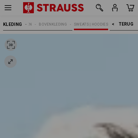
TERUG    >
KLEDING
KINDEREN
BOVENKLEDING
SWEATS | HOODIES