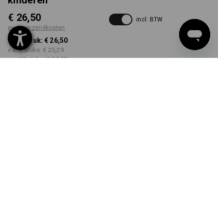
kinderen
€ 26,50
incl. BTW
excl. verzendkosten
v.a. 1 stuk:
€ 26,50
v.a. 3 stuks:
€ 25,29
v.a. 10 stuks:
€ 24,08
Levertijd ca. 3-5 werkdagen
KLEUR
MAAT
98/104
kiezen
kiezen
wit
Kwantumkorting
v.a. 1 stuk
v.a. 3 stuks
v.a. 10 stuks
Besparingen:
Besparingen:
Besparingen:
0
%/
stuk
5
%/
stuks
9
%/
stuks