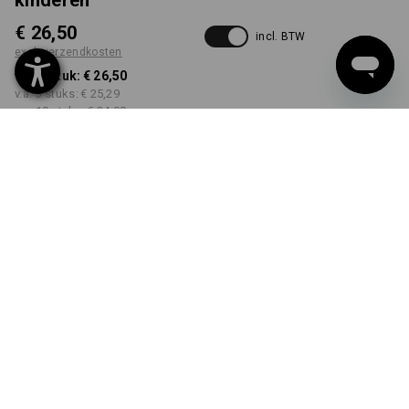
kinderen
€ 26,50
incl. BTW
excl. verzendkosten
v.a. 1 stuk:
€ 26,50
v.a. 3 stuks:
€ 25,29
v.a. 10 stuks:
€ 24,08
Levertijd ca. 3-5 werkdagen
KLEUR
MAAT
98/104
kiezen
kiezen
antraciet
Kwantumkorting
v.a. 1 stuk
v.a. 3 stuks
v.a. 10 stuks
Besparingen:
Besparingen:
Besparingen:
0
%/
stuk
5
%/
stuks
9
%/
stuks