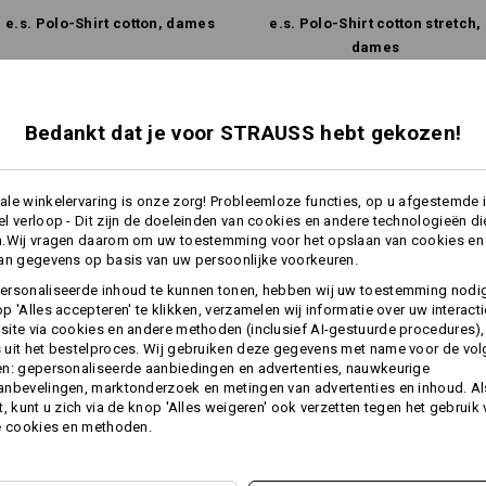
Zelf vormgeven
e.s. Polo-Shirt cotton, dames
e.s. Polo-Shirt cotton stretch,
dames
Dezelfde functies:
Dezelfde functies:
Bedankt dat je voor STRAUSS hebt gekozen!
le winkelervaring is onze zorg! Probleemloze functies, op u afgestemde 
7
7
l verloop - Dit zijn de doeleinden van cookies en andere technologieën di
n.Wij vragen daarom om uw toestemming voor het opslaan van cookies en
an gegevens op basis van uw persoonlijke voorkeuren.
ersonaliseerde inhoud te kunnen tonen, hebben wij uw toestemming nodi
p 'Alles accepteren' te klikken, verzamelen wij informatie over uw interact
ite via cookies en andere methoden (inclusief AI-gestuurde procedures),
uit het bestelproces. Wij gebruiken deze gegevens met name voor de vo
n: gepersonaliseerde aanbiedingen en advertenties, nauwkeurige
nbevelingen, marktonderzoek en metingen van advertenties en inhoud. Als
t, kunt u zich via de knop 'Alles weigeren' ook verzetten tegen het gebruik
e cookies en methoden.
Alle details vergelijken