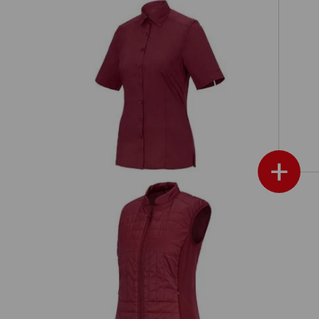
rmo
Business-blouse e.s.comfort, korte
mouw
+
e.s. Funct. gewatteerde
thermostretch bodywarm.,d.