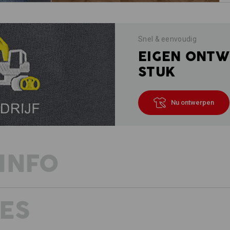
Snel & eenvoudig
EIGEN ONTW
STUK
Nu ontwerpen
INFO
ES
BESCHRIJVING
D