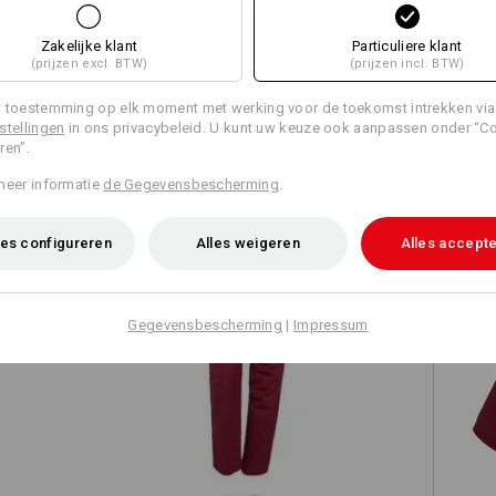
Zakelijke klant
Particuliere klant
(prijzen excl. BTW)
(prijzen incl. BTW)
 toestemming op elk moment met werking voor de toekomst intrekken via
TCH
stellingen
in ons privacybeleid. U kunt uw keuze ook aanpassen onder “C
ren”.
meer informatie
de Gegevensbescherming
.
es configureren
Alles weigeren
Alles accept
Gegevensbescherming
|
Impressum
e.s. Werkbroek base, dames
e.s