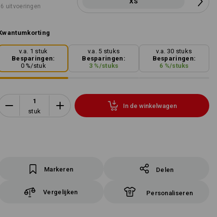
XS
6 uitvoeringen
Kwantumkorting
v.a. 1 stuk
v.a. 5 stuks
v.a. 30 stuks
Besparingen:
Besparingen:
Besparingen:
0
%/
stuk
3
%/
stuks
6
%/
stuks
In de winkelwagen
stuk
Markeren
Delen
Vergelijken
Personaliseren