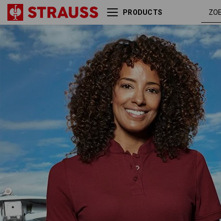
PRODUCTS
e.s. Poloshirt cotton
robi
Mandarin, dames