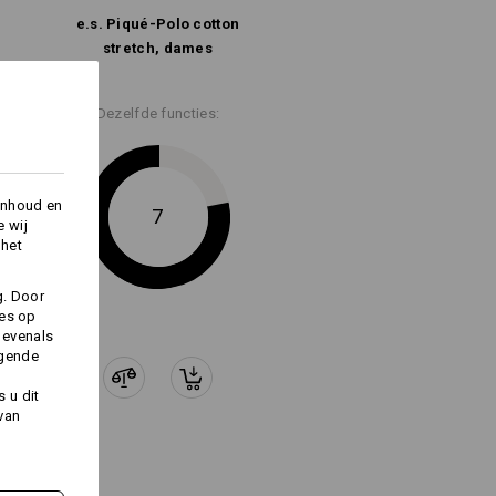
Logoservice
e.s. Piqué-Polo cotton
stretch, dames
Dezelfde functies:
inhoud en
7
e wij
 het
g. Door
ies op
 evenals
lgende
 u dit
 van