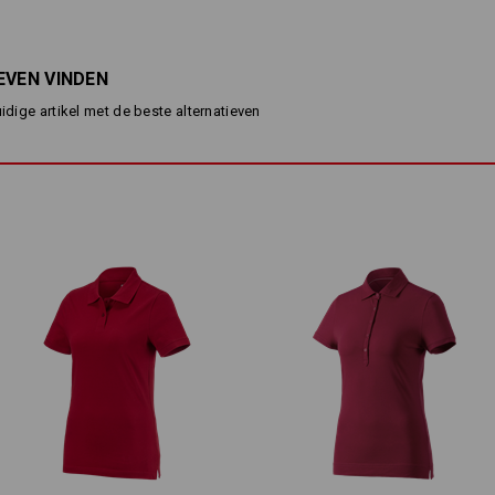
shirt met mandarijnkraag en 3
hoogwaardig katoenmateriaal
aangenaam zacht draaggevoe
EVEN VINDEN
Materiaal:
Bovenmateriaal
100
%
Katoen
(ca. 2
uidige artikel met de beste alternatieven
Wasvoorschrift:
Machinewas 40°C
Drogen in droger behoedzaam
Niet droog reinigen
Let alstublieft op bij de maatbepa
Zuiver katoen kan 3-5% krimpen.
Personalisatie: