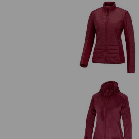
e.s. Functioneel gewatteerd the
stretch jack,d.
e.s. Zipjack Highloft, dames