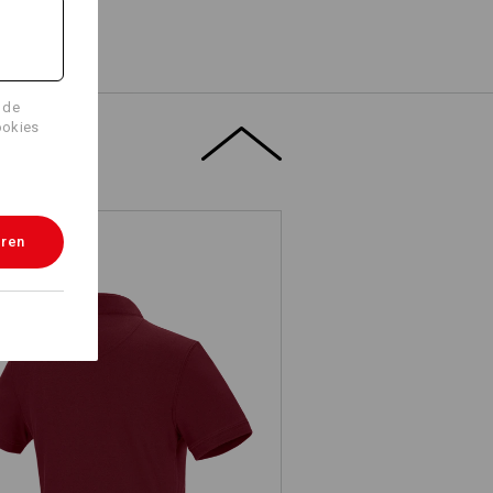
 de
ookies
eren
. Poloshirt cotton Mandarin, dames