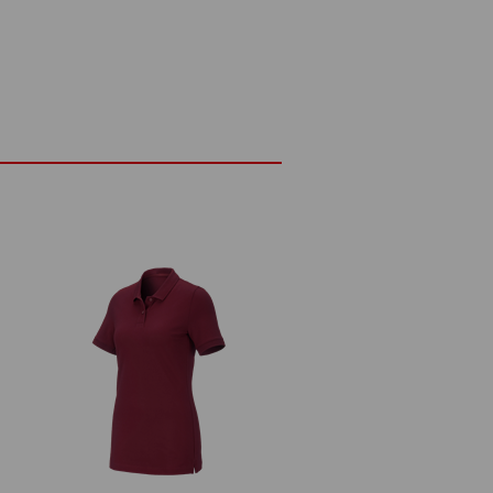
-voudige knoopsluiting
l
00 g/m²)
Niet bleken
Koud strijken
ling: