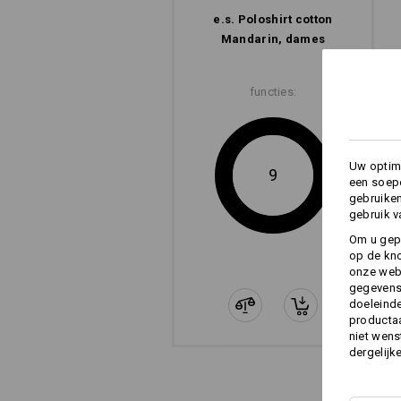
e.s. Poloshirt cotton
Mandarin, dames
functies:
Uw optima
9
een soepe
gebruike
gebruik v
Om u gep
op de kno
onze webs
gegevens 
doeleinde
productaa
niet wens
dergelijk