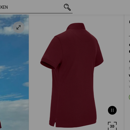
incl. BTW
€ 21,66
XS
jn
excl. verzendkosten