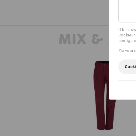
U kunt uw
MIX & MA
Cookie-in
configure
Zie voor 
Cooki
e.s. Werkbroek pocket, dames