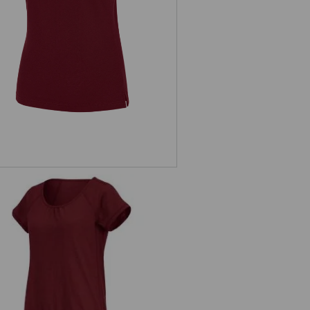
e.s. T-Shirt cotton slub, dames