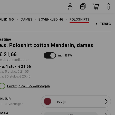
stuk
KLEDING
DAMES
BOVENKLEDING
POLOSHIRTS
<   
TERUG
#
87589
e.s. Poloshirt cotton Mandarin, dames
€ 21,66
incl. BTW
excl. verzendkosten
v.a. 1 stuk:
€ 21,66
v.a. 5 stuks:
€ 21,05
v.a. 30 stuks:
€ 20,45
Levertijd ca. 3-5 werkdagen
KLEUR
robijn
11 uitvoeringen
MAAT