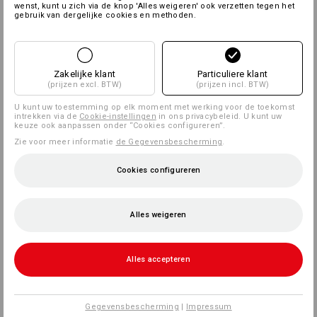
wenst, kunt u zich via de knop 'Alles weigeren' ook verzetten tegen het
gebruik van dergelijke cookies en methoden.
Zakelijke klant
Particuliere klant
(prijzen excl. BTW)
(prijzen incl. BTW)
U kunt uw toestemming op elk moment met werking voor de toekomst
intrekken via de
Cookie-instellingen
in ons privacybeleid. U kunt uw
keuze ook aanpassen onder “Cookies configureren”.
Zie voor meer informatie
de Gegevensbescherming
.
Cookies configureren
Alles weigeren
Alles accepteren
Gegevensbescherming
|
Impressum