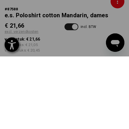
#
87588
e.s. Poloshirt cotton Mandarin, dames
€ 21,66
incl. BTW
excl. verzendkosten
v.a. 1 stuk:
€ 21,66
v.a. 5 stuks:
€ 21,05
v.a. 30 stuks:
€ 20,45
Levertijd ca. 3-5 werkdagen
KLEUR
MAAT
XS
kiezen
kiezen
oudroze
Kwantumkorting
v.a. 1 stuk
v.a. 5 stuks
v.a. 30 stuks
Besparingen:
Besparingen:
Besparingen: