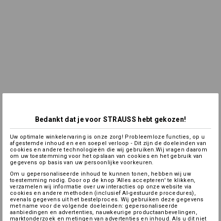
Bedankt dat je voor STRAUSS hebt gekozen!
Uw optimale winkelervaring is onze zorg! Probleemloze functies, op u
afgestemde inhoud en een soepel verloop - Dit zijn de doeleinden van
cookies en andere technologieën die wij gebruiken.Wij vragen daarom
om uw toestemming voor het opslaan van cookies en het gebruik van
gegevens op basis van uw persoonlijke voorkeuren.
Om u gepersonaliseerde inhoud te kunnen tonen, hebben wij uw
toestemming nodig. Door op de knop 'Alles accepteren' te klikken,
verzamelen wij informatie over uw interacties op onze website via
cookies en andere methoden (inclusief AI-gestuurde procedures),
evenals gegevens uit het bestelproces. Wij gebruiken deze gegevens
met name voor de volgende doeleinden: gepersonaliseerde
aanbiedingen en advertenties, nauwkeurige productaanbevelingen,
marktonderzoek en metingen van advertenties en inhoud. Als u dit niet