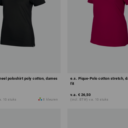
neel poloshirt poly cotton, dames
e.s. Pique-Polo cotton stretch, 
fit
v.a.
€ 26,50
a. 10 stuks
8
kleuren
(incl. BTW) v.a. 10 stuks