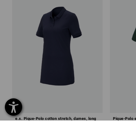
e.s. Pique-Polo cotton stretch, dames, long
Pique-Polo 
fit
v.a.
€ 26,50
v.a.
€ 16,82