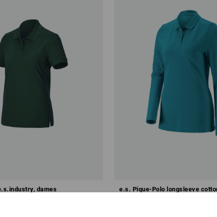
e.s.industry, dames
e.s. Pique-Polo longsleeve cotto
stretch,dames
v.a.
€ 28,92