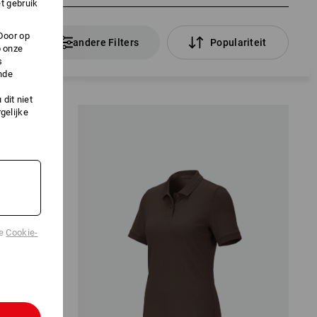
t gebruik
Door op
kelen
andere Filters
Populariteit
p onze
s
nde
dit niet
gelijke
de
Cookie-