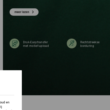
HIRT
meer lezen
Druk-Easytransfer
Rechtstreekse
met motief-upload
borduring
houd en
ij