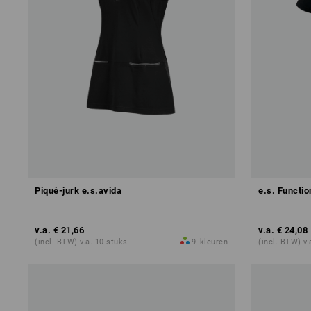
Piqué-jurk e.s.avida
e.s. Functio
v.a.
€ 21,66
v.a.
€ 24,08
(incl. BTW) v.a. 10 stuks
9
kleuren
(incl. BTW) v.