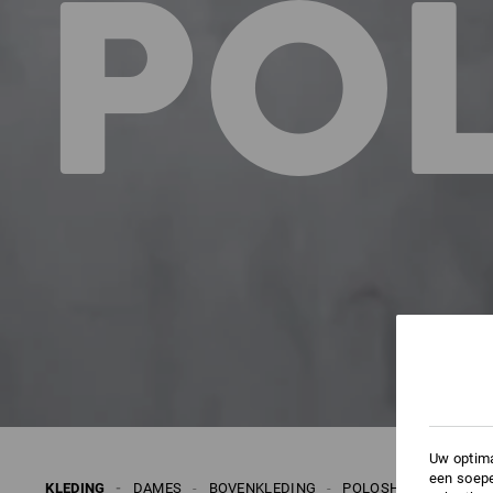
PO
Uw optima
een soepe
KLEDING
DAMES
BOVENKLEDING
POLOSHIRTS