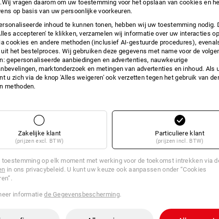
.Wij vragen daarom om uw toestemming voor het opslaan van cookies en he
ens op basis van uw persoonlijke voorkeuren.
rsonaliseerde inhoud te kunnen tonen, hebben wij uw toestemming nodig. 
12 Arti
Alles accepteren' te klikken, verzamelen wij informatie over uw interacties o
ia cookies en andere methoden (inclusief AI-gestuurde procedures), evenal
uit het bestelproces. Wij gebruiken deze gegevens met name voor de volge
n: gepersonaliseerde aanbiedingen en advertenties, nauwkeurige
nbevelingen, marktonderzoek en metingen van advertenties en inhoud. Als u 
t u zich via de knop 'Alles weigeren' ook verzetten tegen het gebruik van der
en methoden.
Zakelijke klant
Particuliere klant
(prijzen excl. BTW)
(prijzen incl. BTW)
 toestemming op elk moment met werking voor de toekomst intrekken via 
en
in ons privacybeleid. U kunt uw keuze ook aanpassen onder “Cookies
ren”.
meer informatie
de Gegevensbescherming
.