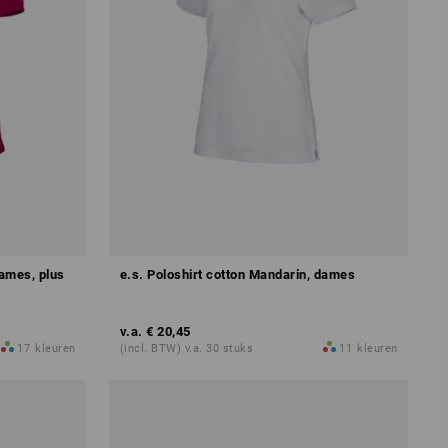
dames, plus
e.s. Poloshirt cotton Mandarin, dames
v.a.
€ 20,45
17
kleuren
(incl. BTW) v.a. 30 stuks
11
kleuren