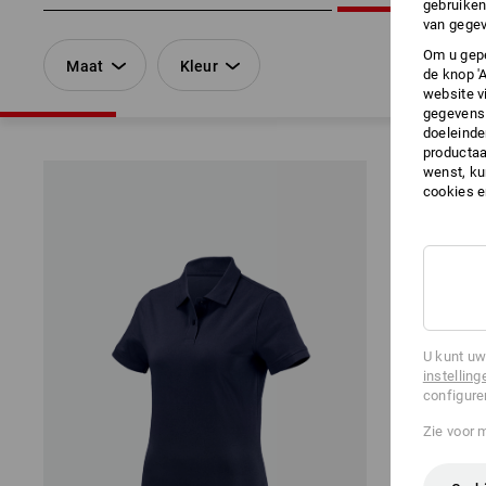
gebruiken
van gegev
Om u gepe
Maat
Kleur
de knop '
website v
gegevens 
doeleinde
productaa
wenst, kun
cookies 
U kunt uw
instelling
configure
Zie voor 