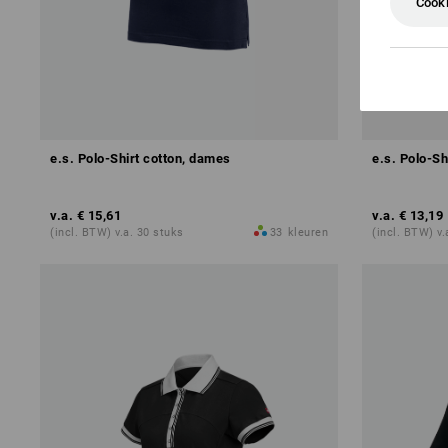
Cooki
e.s. Polo-Shirt cotton, dames
e.s. Polo-Sh
v.a.
€ 15,61
v.a.
€ 13,19
(incl. BTW) v.a. 30 stuks
33
kleuren
(incl. BTW) v.