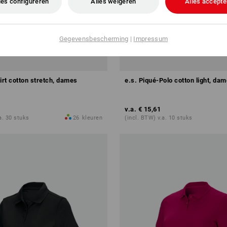
es configureren
Alles weigeren
Alles accepte
Gegevensbescherming
|
Impressum
irt cotton stretch, dames
e.s. Piqué-Polo cotton light, da
v.a.
€ 15,61
a. 30 stuks
26
kleuren
(incl. BTW) v.a. 10 stuks