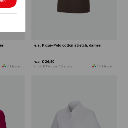
ren
mes
e.s. Piqué-Polo cotton stretch, dames
v.a.
€ 26,50
7
kleuren
(incl. BTW) v.a. 10 stuks
17
kleuren