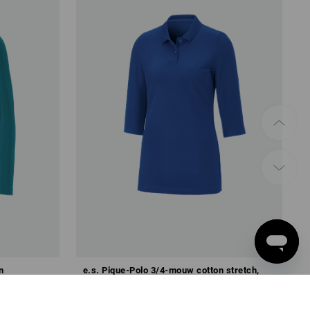
n
e.s. Pique-Polo 3/4-mouw cotton stretch,
dames
v.a.
€ 26,50