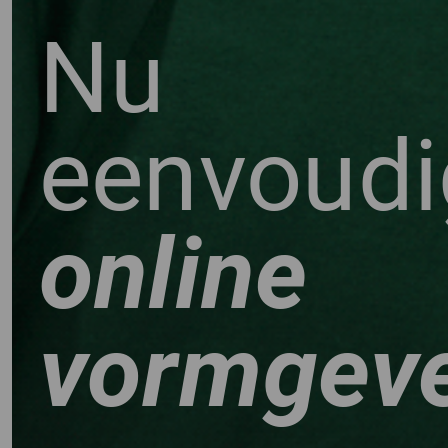
Nu
eenvoudi
online
vormgev