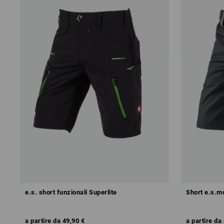
e.s. short funzionali Superlite
Short e.s.m
a partire da
49,90 €
a partire da