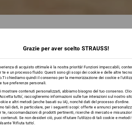
NTALONI A 3/4
Grazie per aver scelto STRAUSS!
42 Articoli
altri filtri
erienza di acquisto ottimale è la nostra priorità! Funzioni impeccabili, conte
 te e un processo fluido: Questi sono gli scopi dei cookie e delle altre tecn
o.Ti chiediamo quindi il consenso per la memorizzazione dei cookie e l'utilizz
e tue preferenze personali.
ti mostrare contenuti personalizzati, abbiamo bisogno del tuo consenso. Cli
Accetta tutto', raccoglieremo informazioni sulle tue interazioni sul nostro si
okie e altri metodi (anche basati su IA), nonché dati del processo d'ordine.
mo tali dati, in particolare, per i seguenti scopi: offerte e annunci personalizz
 te, raccomandazioni di prodotti pertinenti, ricerche di mercato e misurazion
contenuti. Se non desideri ciò, puoi rifiutare l'utilizzo di tali cookie e metod
lsante 'Rifiuta tutto'.