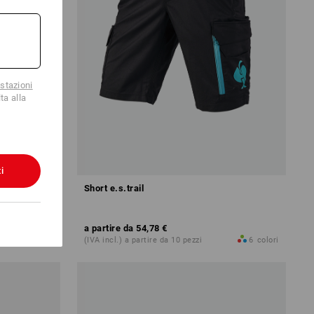
stazioni
ta alla
i
Short e.s.trail
a partire da
54,78 €
6
colori
(IVA incl.) a partire da 10 pezzi
6
colori