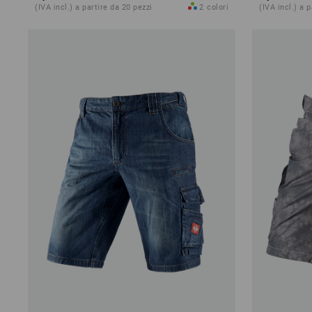
(IVA incl.) a partire da 20 pezzi
2
colori
(IVA incl.) a 