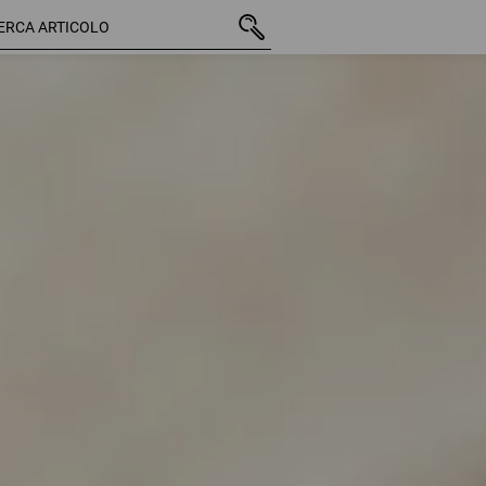
42 Articoli
altri filtri