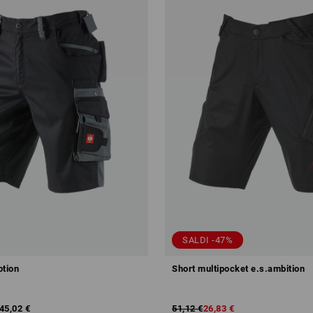
SALDI -47%
otion
Short multipocket e.s.ambition
45,02 €
51,12 €
26,83 €