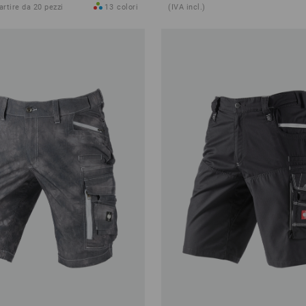
partire da 20 pezzi
13
colori
(IVA incl.)