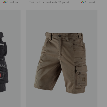
1
colore
(IVA incl.) a partire da 20 pezzi
5
colori