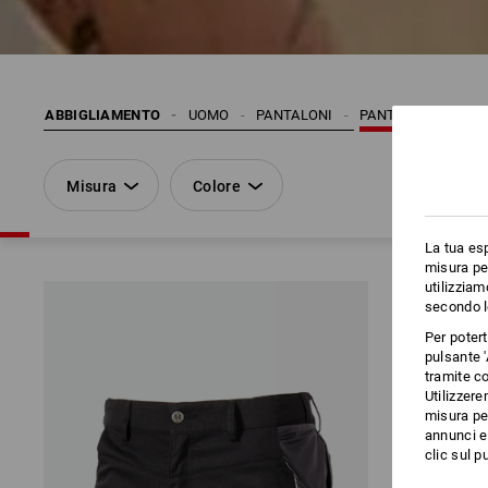
ABBIGLIAMENTO
UOMO
PANTALONI
PANTALONCINI | PA
Misura
Colore
La tua esp
misura per
utilizziam
secondo l
Per poter
pulsante '
tramite co
Utilizzere
misura per
annunci e 
clic sul pu