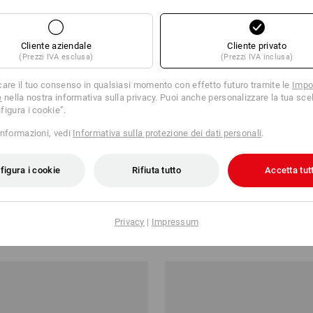
Cliente aziendale
Cliente privato
(Prezzi IVA esclusa)
(Prezzi IVA inclusa)
care il tuo consenso in qualsiasi momento con effetto futuro tramite le
Impo
e
nella nostra informativa sulla privacy. Puoi anche personalizzare la tua scel
figura i cookie”.
informazioni, vedi
Informativa sulla protezione dei dati personali
.
SALDI -49%
figura i cookie
Rifiuta tutto
Accetta tutt
otion 2020
Short funzionali e.s.trail
Privacy
|
Impressum
46,24 €
60,88 €
30,49 €
partire da 20 pezzi
15
colori
(IVA incl.)