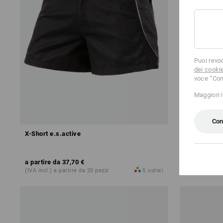
Puoi revo
dei cooki
voce “Con
Maggiori 
Con
X-Short e.s.active
Short e.s.m
a partire da
37,70 €
a partire da
(IVA incl.) a partire da 20 pezzi
5
colori
(IVA incl.) a 