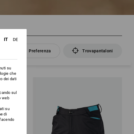
IT
DE
Preferenza
Trovapantaloni
nuti su
ologie che
o dei dati
ccando sul
to web
ati su
e di
i facendo