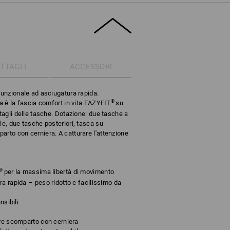
TTAGLI
ACCESSORI
funzionale ad asciugatura rapida.
®
za è la fascia comfort in vita EAZYFIT
su
ttagli delle tasche. Dotazione: due tasche a
le, due tasche posteriori, tasca su
arto con cerniera. A catturare l'attenzione
®
per la massima libertà di movimento
a rapida – peso ridotto e facilissimo da
nsibili
ore scomparto con cerniera