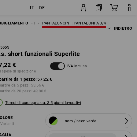
IT
DE
ione
pezzo
MO
BBIGLIAMENTO
PANTALONI
PANTALONCINI | PANTALONI A 3/4
<   
INDIETRO
95555
.s. short funzionali Superlite
7,22 €
IVA inclusa
ù spese di spedizione
partire da 1 pezzo:
57,22 €
partire da 5 pezzi:
53,56 €
partire da 20 pezzi:
49,90 €
Tempi di consegna ca. 3-5 giorni lavorativi
OLORE
nero / neon verde
 Varianti
AGLIA