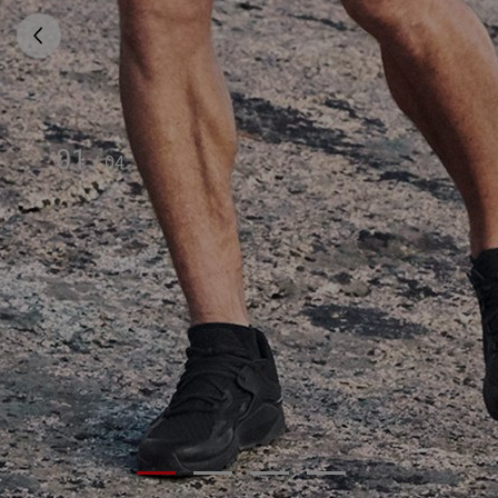
01
/
04