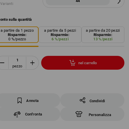
44
 Varianti
onto sulla quantità
a partire da 1 pezzo
a partire da 5 pezzi
a partire da 20 pezzi
Risparmio:
Risparmio:
Risparmio:
0
%/
pezzo
6
%/
pezzi
13
%/
pezzi
nel carrello
pezzo
Annota
Condividi
Confronta
Personalizza