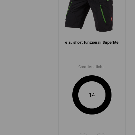
e.s. short funzionali Superlite
Caratteristiche:
14