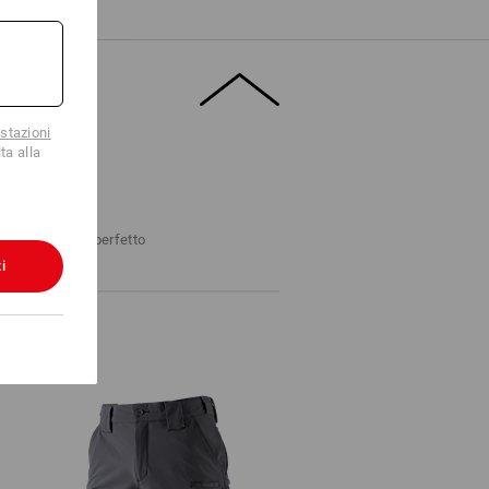
TO
stazioni
ta alla
PANTALONI
si al pantalone perfetto
i