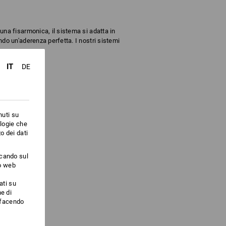
na fisarmonica, il sistema si adatta in
o un'aderenza perfetta. I nostri sistemi
IT
DE
nuti su
ologie che
o dei dati
ccando sul
to web
ati su
e di
i facendo