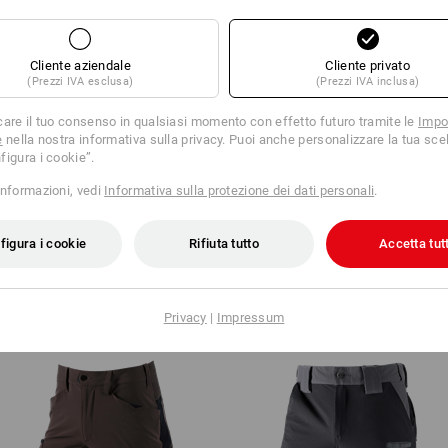
ZA PER L'ACQUIS
Cliente aziendale
Cliente privato
(Prezzi IVA esclusa)
(Prezzi IVA inclusa)
care il tuo consenso in qualsiasi momento con effetto futuro tramite le
Impo
e
nella nostra informativa sulla privacy. Puoi anche personalizzare la tua scel
figura i cookie”.
ERNATIVE
TROVA
informazioni, vedi
Informativa sulla protezione dei dati personali
.
colo attuale con le migliori
In 3 pas
figura i cookie
Rifiuta tutto
Accetta tutt
Privacy
|
Impressum