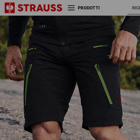
PRODOTTI
e.s. short funzionali
nero /
Superlite
neon
verde