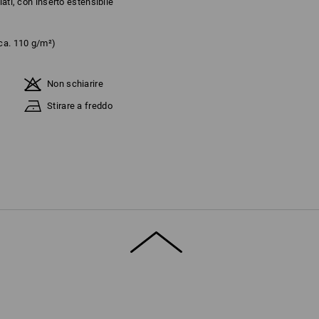
lati, con inserto estensibile
ca. 110 g/m²)
Non schiarire
Stirare a freddo
ino ad esaurimento scorte!