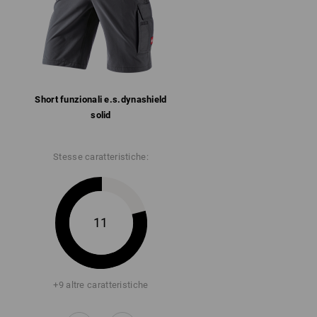
Short funzionali e.s.​dynashield
solid
Stesse caratteristiche:
11
+9 altre caratteristiche