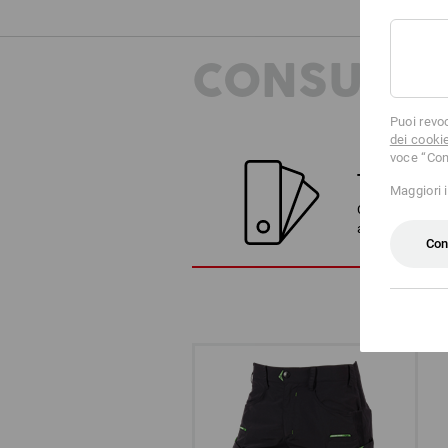
CONSULEN
Puoi revo
dei cooki
voce “Con
TROVA ALT
Maggiori 
Confronta l'arti
alternative
Con