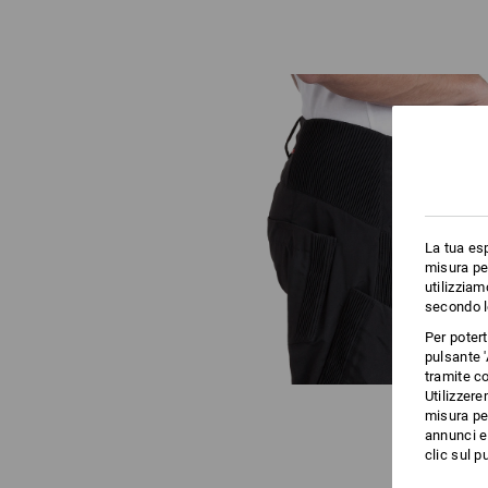
La tua esp
misura per
utilizziam
secondo l
Per poter
pulsante '
tramite co
Utilizzere
misura per
annunci e 
clic sul pu