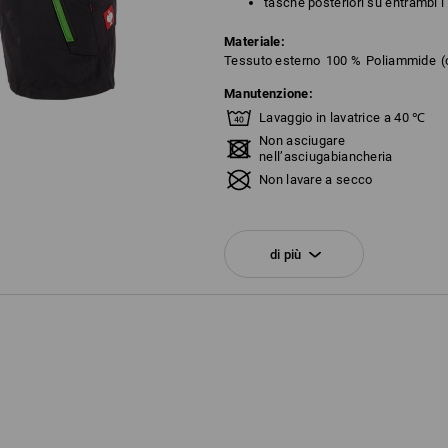
tasche posteriori su entrambi i 
Materiale:
Tessuto esterno
100
%
Poliammide
(
Manutenzione:
Lavaggio in lavatrice a 40 ℃
Non asciugare
nell’asciugabiancheria
Non lavare a secco
di più
!!! Articolo stagionale !!! Fornitura f
Personalizzazione:
Logoservice