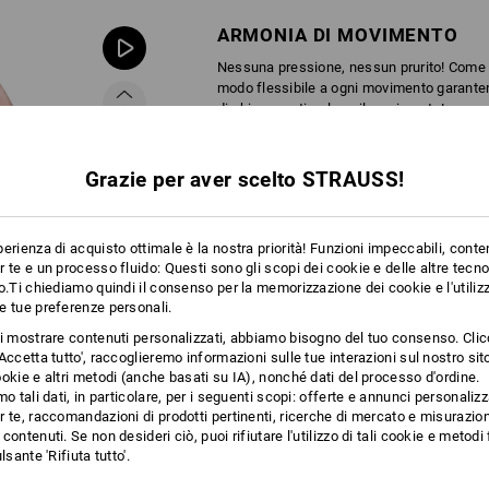
ARMONIA DI MOVIMENTO
Nessuna pressione, nessun prurito! Come u
modo flessibile a ogni movimento garantend
di chiusura stimolano il movimento!
Grazie per aver scelto STRAUSS!
erienza di acquisto ottimale è la nostra priorità! Funzioni impeccabili, conte
 te e un processo fluido: Questi sono gli scopi dei cookie e delle altre tecn
o.Ti chiediamo quindi il consenso per la memorizzazione dei cookie e l'utilizz
e tue preferenze personali.
ti mostrare contenuti personalizzati, abbiamo bisogno del tuo consenso. Cli
Accetta tutto', raccoglieremo informazioni sulle tue interazioni sul nostro si
okie e altri metodi (anche basati su IA), nonché dati del processo d'ordine.
mo tali dati, in particolare, per i seguenti scopi: offerte e annunci personalizz
 te, raccomandazioni di prodotti pertinenti, ricerche di mercato e misurazion
contenuti. Se non desideri ciò, puoi rifiutare l'utilizzo di tali cookie e metod
lsante 'Rifiuta tutto'.