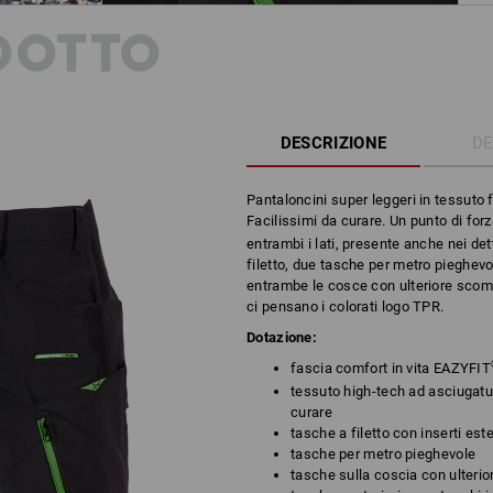
DOTTO
DESCRIZIONE
DE
Pantaloncini super leggeri in tessuto 
Facilissimi da curare. Un punto di for
entrambi i lati, presente anche nei de
filetto, due tasche per metro pieghevo
entrambe le cosce con ulteriore scomp
ci pensano i colorati logo TPR.
Dotazione:
fascia comfort in vita EAZYFIT
tessuto high-tech ad asciugatur
curare
tasche a filetto con inserti este
tasche per metro pieghevole
tasche sulla coscia con ulteri