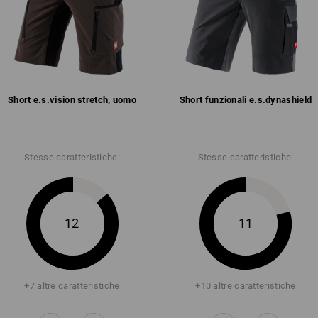
Short e.s.​vision stretch, uomo
Short funzionali e.s.​dynashield
Stesse caratteristiche:
Stesse caratteristiche:
12
11
+7 altre caratteristiche
+10 altre caratteristiche